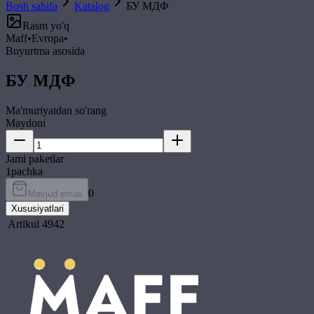
Bosh sahifa
Katalog
БУ МДФ
Rasm yo'q
Maff
•
Evropa
•
Buyurtma asosida
БУ МДФ
Ma'muriyatdan so'rang
Maydoni
Jami paketlar
1
pachka
0
Mavjud emas
Xususiyatlari
Artikul
4942