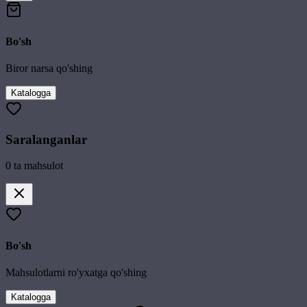
Bo'sh
Biror narsa qo'shing
Katalogga
Saralanganlar
0
ta mahsulot
Bo'sh
Mahsulotlarni ro'yxatga qo'shing
Katalogga