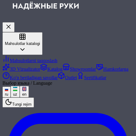
Mahsulotlar katalogi
Mahsulotlarni taqqoslash
3D Vizualizator
Katalog
Showroomlar
Hamkorlarga
Ko'p beriladigan savollar
Outlet
Sertifikatlar
Выбор языка / Language
ru
uz
en
Tungi rejim