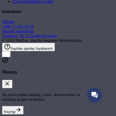
Ko'p beriladigan savollar
Kontaktlar
Telefon
+998 71 205 54 54
Bizning manzilimiz
Toshkent, 38, 1-Okoltin avenyusi
©
2026
Maff.uz. Barcha huquqlar himoyalangan.
Saytdan qanday foydalanish
Menyu
Bu yerda butun katalog, outlet, showroomlar va
saytning qolgan bo'limlari.
Keyingi