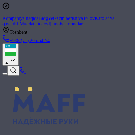
Kompaniya haqida
Blog
Yetkazib berish va to'lov
Kafolat va
qaytarish
Muddatli to'lov
Ijtimoiy tarmoqlar
Toshkent
+998 (71) 205-54-54
uz