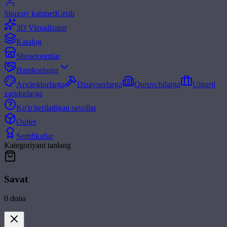
Shaxsiy kabinet
Kirish
3D Vizualizator
Katalog
Showroomlar
Hamkorlarga
Arxitektorlarga
Dizaynerlarga
Quruvchilarga
Ulgurji
xaridorlarga
Ko'p beriladigan savollar
Outlet
Sertifikatlar
Kategoriyani tanlang
Savat
0
dona