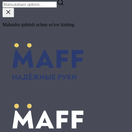
Mahsulot qidirish uchun so'rov kiriting