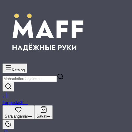
Katalog
Taqqoslash
—
Saralanganlar
—
Savat
—