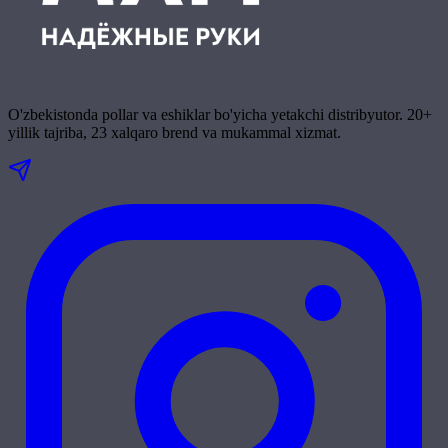
O'zbekistonda pollar va eshiklar bo'yicha yetakchi distribyutor. 20+
yillik tajriba, 23 xalqaro brend va mukammal xizmat.