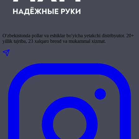
O'zbekistonda pollar va eshiklar bo'yicha yetakchi distribyutor. 20+
yillik tajriba, 23 xalqaro brend va mukammal xizmat.