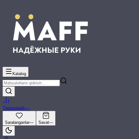
Katalog
Taqqoslash
—
Saralanganlar
—
Savat
—