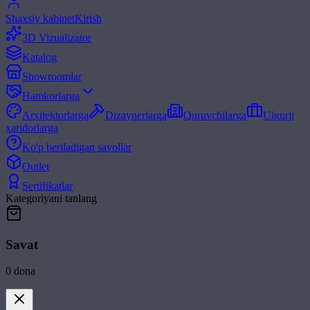
Shaxsiy kabinet
Kirish
3D Vizualizator
Katalog
Showroomlar
Hamkorlarga
Arxitektorlarga
Dizaynerlarga
Quruvchilarga
Ulgurji
xaridorlarga
Ko'p beriladigan savollar
Outlet
Sertifikatlar
Kategoriyani tanlang
Savat
0
dona