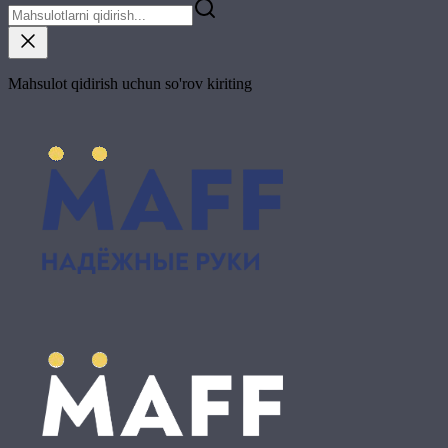
Mahsulot qidirish uchun so'rov kiriting