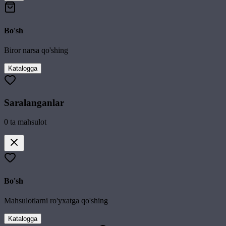
Bo'sh
Biror narsa qo'shing
Katalogga
Saralanganlar
0
ta mahsulot
Bo'sh
Mahsulotlarni ro'yxatga qo'shing
Katalogga