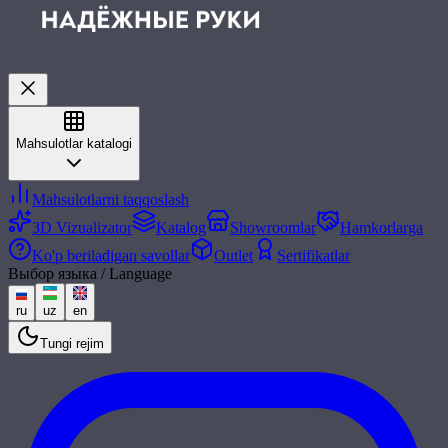
Mahsulotlar katalogi
Mahsulotlarni taqqoslash
3D Vizualizator
Katalog
Showroomlar
Hamkorlarga
Ko'p beriladigan savollar
Outlet
Sertifikatlar
Выбор языка / Language
ru
uz
en
Tungi rejim