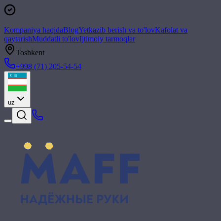
Kompaniya haqida
Blog
Yetkazib berish va to'lov
Kafolat va
qaytarish
Muddatli to'lov
Ijtimoiy tarmoqlar
Toshkent
+998 (71) 205-54-54
uz