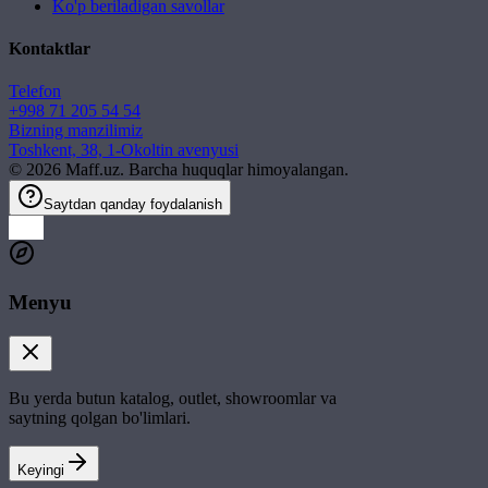
Ko'p beriladigan savollar
Kontaktlar
Telefon
+998 71 205 54 54
Bizning manzilimiz
Toshkent, 38, 1-Okoltin avenyusi
©
2026
Maff.uz. Barcha huquqlar himoyalangan.
Saytdan qanday foydalanish
Menyu
Bu yerda butun katalog, outlet, showroomlar va
saytning qolgan bo'limlari.
Keyingi