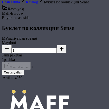
Bosh sahifa
Katalog
Буклет по коллекции Sense
Rasm yo'q
Maff
•
Evropa
•
Buyurtma asosida
Буклет по коллекции Sense
Ma'muriyatdan so'rang
Maydoni
Jami paketlar
1
pachka
0
Mavjud emas
Xususiyatlari
Artikul
4959