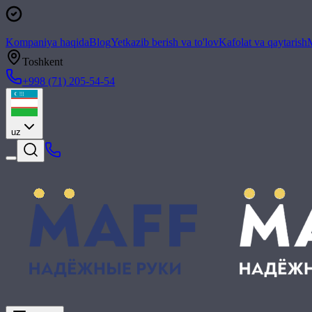
Kompaniya haqida
Blog
Yetkazib berish va to'lov
Kafolat va qaytarish
M
Toshkent
+998 (71) 205-54-54
uz