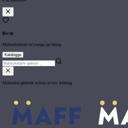
Bo'sh
Mahsulotlarni ro'yxatga qo'shing
Katalogga
Mahsulot qidirish uchun so'rov kiriting