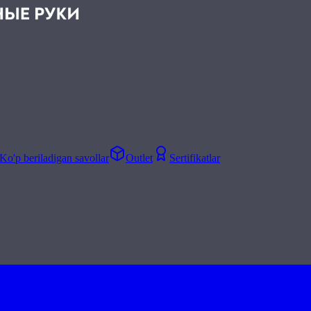
Ko'p beriladigan savollar
Outlet
Sertifikatlar