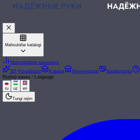
Mahsulotlar katalogi
Mahsulotlarni taqqoslash
3D Vizualizator
Katalog
Showroomlar
Hamkorlarga
Выбор языка / Language
ru
uz
en
Tungi rejim