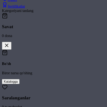
Sertifikatlar
Kategoriyani tanlang
Savat
0
dona
Bo'sh
Biror narsa qo'shing
Katalogga
Saralanganlar
0
ta mahsulot