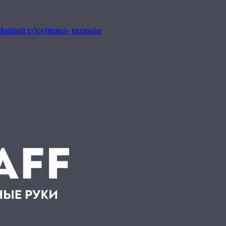
uddatli to'lov
Ijtimoiy tarmoqlar