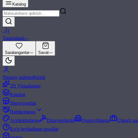
Katalog
Taqqoslash
—
Saralanganlar
—
Savat
—
Shaxsiy kabinet
Kirish
3D Vizualizator
Katalog
Showroomlar
Hamkorlarga
Arxitektorlarga
Dizaynerlarga
Quruvchilarga
Ulgurji xa
Ko'p beriladigan savollar
Outlet