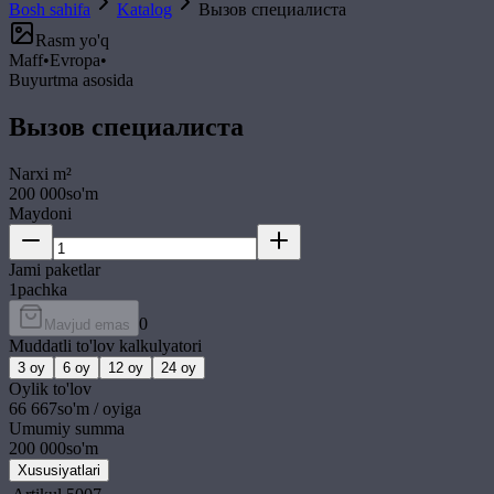
Bosh sahifa
Katalog
Вызов специалиста
Rasm yo'q
Maff
•
Evropa
•
Buyurtma asosida
Вызов специалиста
Narxi
m²
200 000
so'm
Maydoni
Jami paketlar
1
pachka
0
Mavjud emas
Muddatli to'lov kalkulyatori
3
oy
6
oy
12
oy
24
oy
Oylik to'lov
66 667
so'm / oyiga
Umumiy summa
200 000
so'm
Xususiyatlari