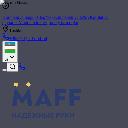
Kompaniya haqida
Blog
Yetkazib berish va to'lov
Kafolat va
qaytarish
Muddatli to'lov
Ijtimoiy tarmoqlar
Toshkent
+998 (71) 205-54-54
uz