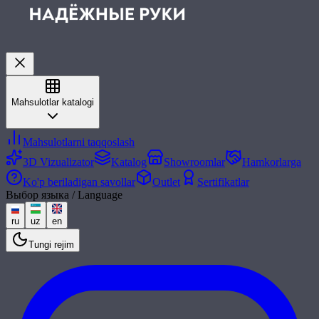
Mahsulotlar katalogi
Mahsulotlarni taqqoslash
3D Vizualizator
Katalog
Showroomlar
Hamkorlarga
Ko'p beriladigan savollar
Outlet
Sertifikatlar
Выбор языка / Language
ru
uz
en
Tungi rejim