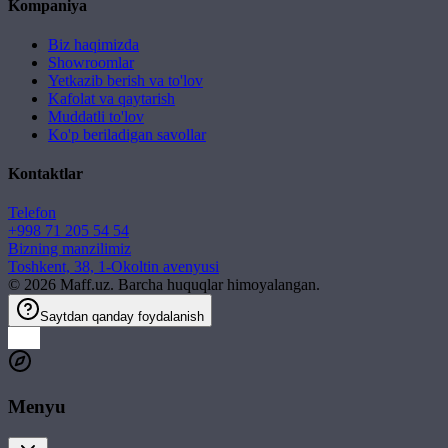
Kompaniya
Biz haqimizda
Showroomlar
Yetkazib berish va to'lov
Kafolat va qaytarish
Muddatli to'lov
Ko'p beriladigan savollar
Kontaktlar
Telefon
+998 71 205 54 54
Bizning manzilimiz
Toshkent, 38, 1-Okoltin avenyusi
©
2026
Maff.uz. Barcha huquqlar himoyalangan.
Saytdan qanday foydalanish
Menyu