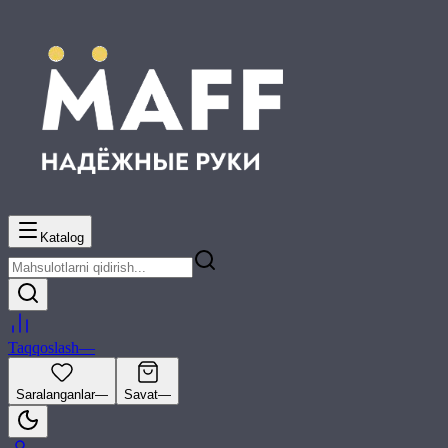
Katalog
Taqqoslash
—
Saralanganlar
—
Savat
—