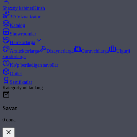
Shaxsiy kabinet
Kirish
3D Vizualizator
Katalog
Showroomlar
Hamkorlarga
Arxitektorlarga
Dizaynerlarga
Quruvchilarga
Ulgurji
xaridorlarga
Ko'p beriladigan savollar
Outlet
Sertifikatlar
Kategoriyani tanlang
Savat
0
dona