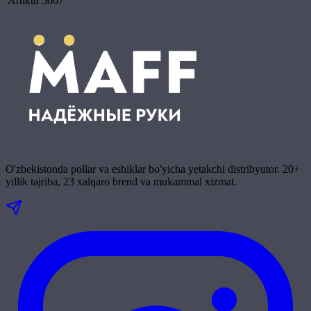
Artikul
5007
O'zbekistonda pollar va eshiklar bo'yicha yetakchi distribyutor. 20+
yillik tajriba, 23 xalqaro brend va mukammal xizmat.