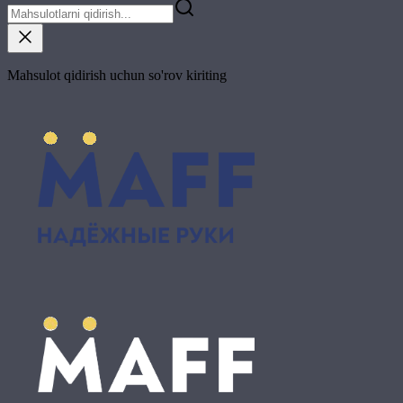
Mahsulot qidirish uchun so'rov kiriting