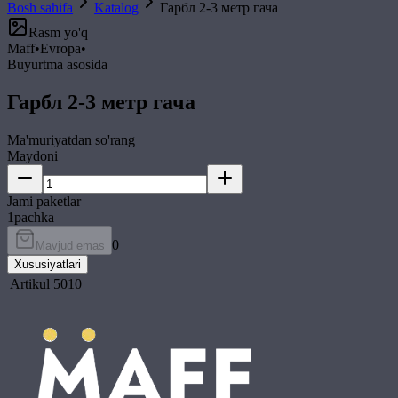
Bosh sahifa
Katalog
Гарбл 2-3 метр гача
Rasm yo'q
Maff
•
Evropa
•
Buyurtma asosida
Гарбл 2-3 метр гача
Ma'muriyatdan so'rang
Maydoni
Jami paketlar
1
pachka
0
Mavjud emas
Xususiyatlari
Artikul
5010