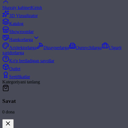
Shaxsiy kabinet
Kirish
3D Vizualizator
Katalog
Showroomlar
Hamkorlarga
Arxitektorlarga
Dizaynerlarga
Quruvchilarga
Ulgurji
xaridorlarga
Ko'p beriladigan savollar
Outlet
Sertifikatlar
Kategoriyani tanlang
Savat
0
dona