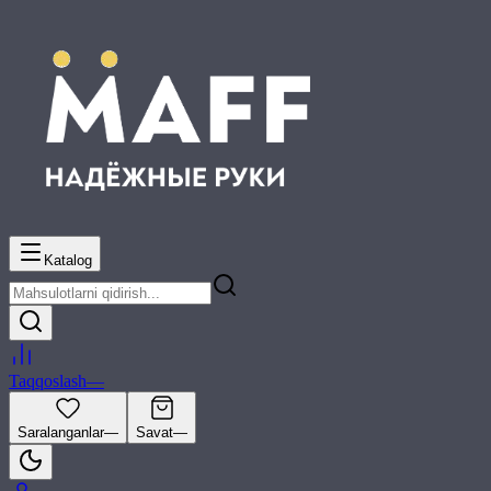
Katalog
Taqqoslash
—
Saralanganlar
—
Savat
—