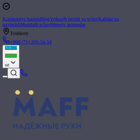
Kompaniya haqida
Blog
Yetkazib berish va to'lov
Kafolat va
qaytarish
Muddatli to'lov
Ijtimoiy tarmoqlar
Toshkent
+998 (71) 205-54-54
uz