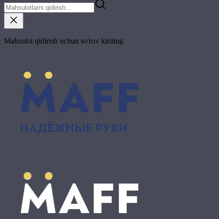
Mahsulot qidirish uchun so'rov kiriting