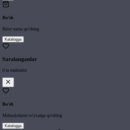
Bo'sh
Biror narsa qo'shing
Katalogga
Saralanganlar
0
ta mahsulot
Bo'sh
Mahsulotlarni ro'yxatga qo'shing
Katalogga