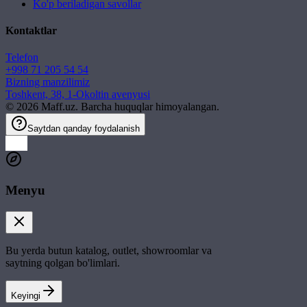
Ko'p beriladigan savollar
Kontaktlar
Telefon
+998 71 205 54 54
Bizning manzilimiz
Toshkent, 38, 1-Okoltin avenyusi
©
2026
Maff.uz. Barcha huquqlar himoyalangan.
Saytdan qanday foydalanish
Menyu
Bu yerda butun katalog, outlet, showroomlar va
saytning qolgan bo'limlari.
Keyingi