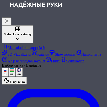
Mahsulotlar katalogi
Mahsulotlarni taqqoslash
3D Vizualizator
Katalog
Showroomlar
Hamkorlarga
Ko'p beriladigan savollar
Outlet
Sertifikatlar
Выбор языка / Language
ru
uz
en
Tungi rejim