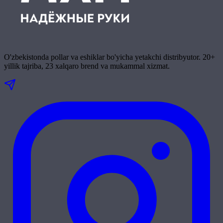
O'zbekistonda pollar va eshiklar bo'yicha yetakchi distribyutor. 20+
yillik tajriba, 23 xalqaro brend va mukammal xizmat.