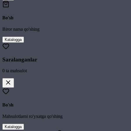
Bo'sh
Biror narsa qo'shing
Katalogga
Saralanganlar
0
ta mahsulot
Bo'sh
Mahsulotlarni ro'yxatga qo'shing
Katalogga