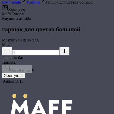
Bosh sahifa
Katalog
гаршок для цветов большой
Rasm yo'q
Maff
•
Evropa
•
Buyurtma asosida
гаршок для цветов большой
Ma'muriyatdan so'rang
Maydoni
Jami paketlar
1
pachka
0
Mavjud emas
Xususiyatlari
Artikul
5011