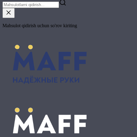
Mahsulot qidirish uchun so'rov kiriting