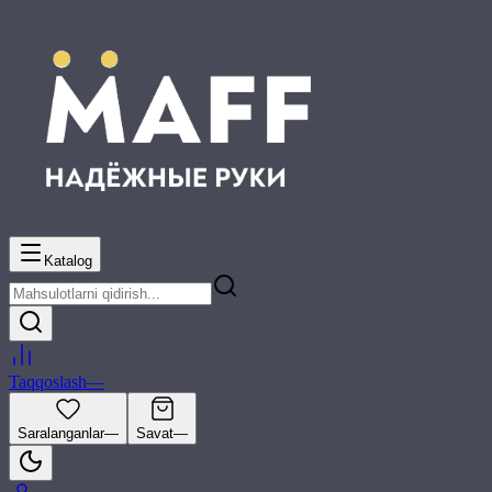
Katalog
Taqqoslash
—
Saralanganlar
—
Savat
—