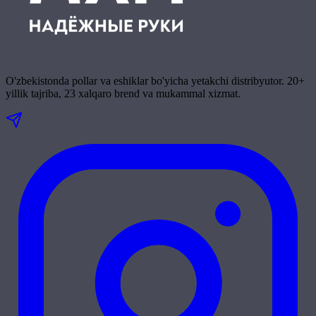
O'zbekistonda pollar va eshiklar bo'yicha yetakchi distribyutor. 20+
yillik tajriba, 23 xalqaro brend va mukammal xizmat.