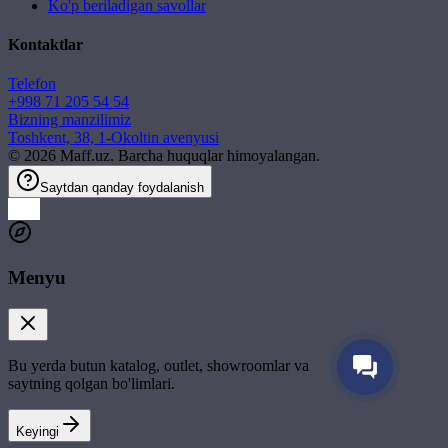
Ko'p beriladigan savollar
Kontaktlar
Telefon
+998 71 205 54 54
Bizning manzilimiz
Toshkent, 38, 1-Okoltin avenyusi
©
2026
Maff.uz. Barcha huquqlar himoyalangan.
Saytdan qanday foydalanish
Menyu
Bu yerda butun katalog, outlet, showroomlar va
saytning qolgan bo'limlari.
Keyingi