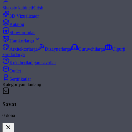
Shaxsiy kabinet
Kirish
3D Vizualizator
Katalog
Showroomlar
Hamkorlarga
Arxitektorlarga
Dizaynerlarga
Quruvchilarga
Ulgurji
xaridorlarga
Ko'p beriladigan savollar
Outlet
Sertifikatlar
Kategoriyani tanlang
Savat
0
dona