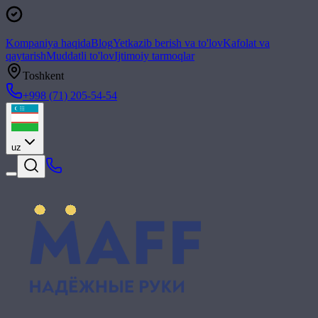
Kompaniya haqida
Blog
Yetkazib berish va to'lov
Kafolat va
qaytarish
Muddatli to'lov
Ijtimoiy tarmoqlar
Toshkent
+998 (71) 205-54-54
uz