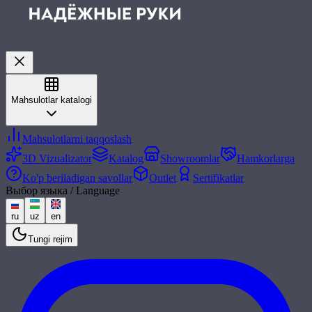
Mahsulotlar katalogi
Mahsulotlarni taqqoslash
3D Vizualizator
Katalog
Showroomlar
Hamkorlarga
Ko'p beriladigan savollar
Outlet
Sertifikatlar
Выбор языка / Language
ru
uz
en
Tungi rejim