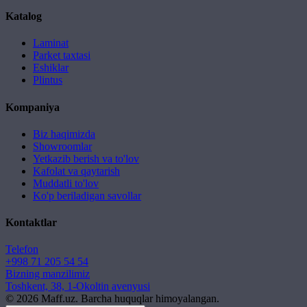
Katalog
Laminat
Parket taxtasi
Eshiklar
Plintus
Kompaniya
Biz haqimizda
Showroomlar
Yetkazib berish va to'lov
Kafolat va qaytarish
Muddatli to'lov
Ko'p beriladigan savollar
Kontaktlar
Telefon
+998 71 205 54 54
Bizning manzilimiz
Toshkent, 38, 1-Okoltin avenyusi
©
2026
Maff.uz. Barcha huquqlar himoyalangan.