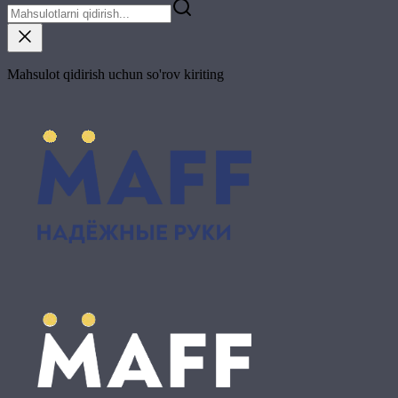
Mahsulot qidirish uchun so'rov kiriting