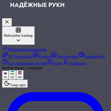
Mahsulotlar katalogi
Mahsulotlarni taqqoslash
3D Vizualizator
Katalog
Showroomlar
Hamkorlarga
Ko'p beriladigan savollar
Outlet
Sertifikatlar
Выбор языка / Language
ru
uz
en
Tungi rejim