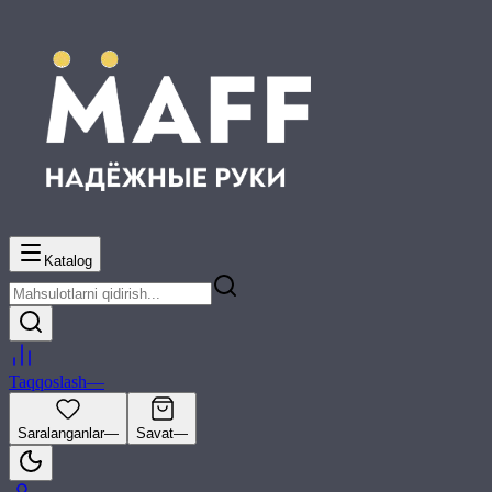
Katalog
Taqqoslash
—
Saralanganlar
—
Savat
—