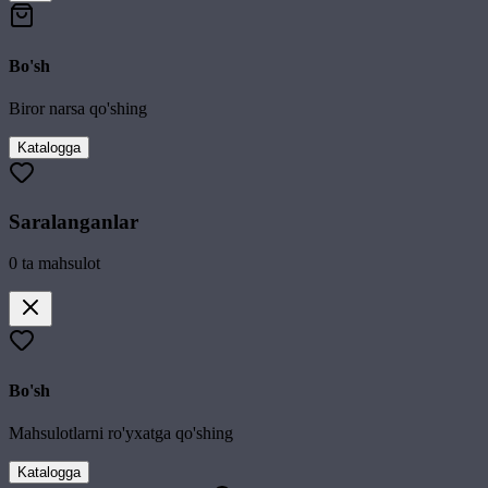
Bo'sh
Biror narsa qo'shing
Katalogga
Saralanganlar
0
ta mahsulot
Bo'sh
Mahsulotlarni ro'yxatga qo'shing
Katalogga