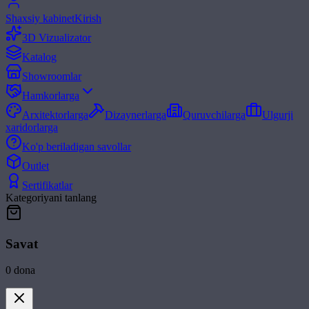
Shaxsiy kabinet
Kirish
3D Vizualizator
Katalog
Showroomlar
Hamkorlarga
Arxitektorlarga
Dizaynerlarga
Quruvchilarga
Ulgurji
xaridorlarga
Ko'p beriladigan savollar
Outlet
Sertifikatlar
Kategoriyani tanlang
Savat
0
dona