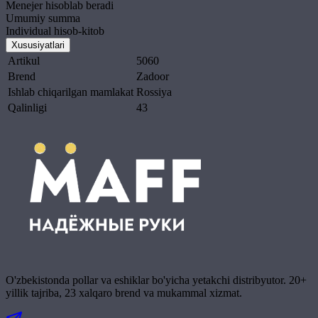
Menejer hisoblab beradi
Umumiy summa
Individual hisob-kitob
Xususiyatlari
Artikul
5060
Brend
Zadoor
Ishlab chiqarilgan mamlakat
Rossiya
Qalinligi
43
O'zbekistonda pollar va eshiklar bo'yicha yetakchi distribyutor. 20+
yillik tajriba, 23 xalqaro brend va mukammal xizmat.