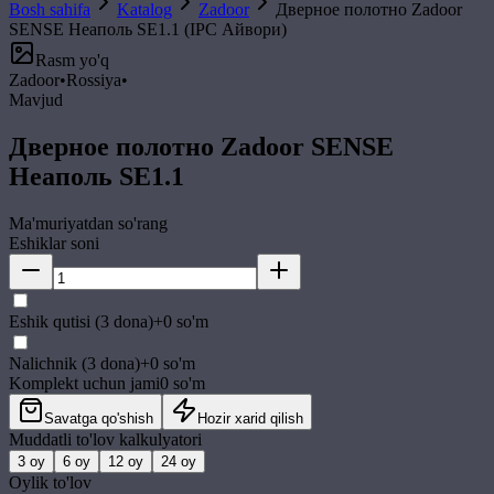
Bosh sahifa
Katalog
Zadoor
Дверное полотно Zadoor
SENSE Неаполь SE1.1 (IPC Айвори)
Rasm yo'q
Zadoor
•
Rossiya
•
Mavjud
Дверное полотно Zadoor SENSE
Неаполь SE1.1
Ma'muriyatdan so'rang
Eshiklar soni
Eshik qutisi (3 dona)
+
0
so'm
Nalichnik (3 dona)
+
0
so'm
Komplekt uchun jami
0
so'm
Savatga qo'shish
Hozir xarid qilish
Muddatli to'lov kalkulyatori
3
oy
6
oy
12
oy
24
oy
Oylik to'lov