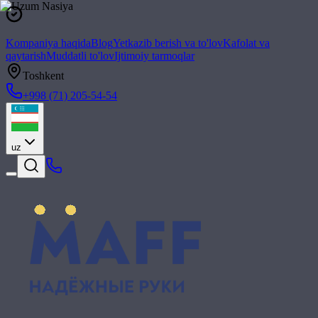
Kompaniya haqida
Blog
Yetkazib berish va to'lov
Kafolat va
qaytarish
Muddatli to'lov
Ijtimoiy tarmoqlar
Toshkent
+998 (71) 205-54-54
uz