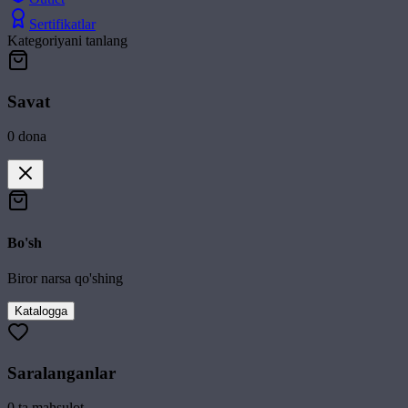
Sertifikatlar
Kategoriyani tanlang
Savat
0
dona
Bo'sh
Biror narsa qo'shing
Katalogga
Saralanganlar
0
ta mahsulot