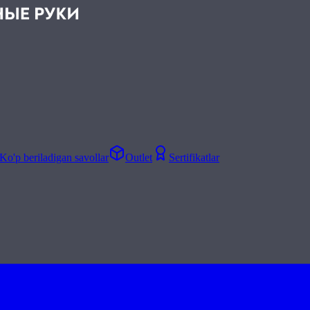
Ko'p beriladigan savollar
Outlet
Sertifikatlar