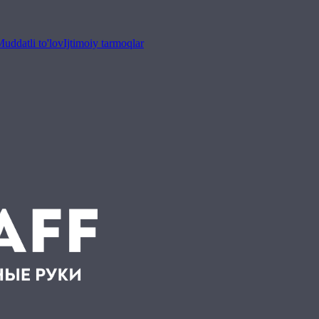
uddatli to'lov
Ijtimoiy tarmoqlar