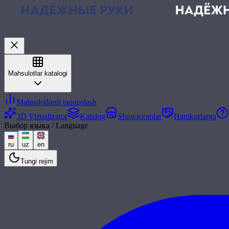
Mahsulotlar katalogi
Mahsulotlarni taqqoslash
3D Vizualizator
Katalog
Showroomlar
Hamkorlarga
Выбор языка / Language
ru
uz
en
Tungi rejim