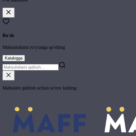
Bo'sh
Mahsulotlarni ro'yxatga qo'shing
Katalogga
Mahsulot qidirish uchun so'rov kiriting