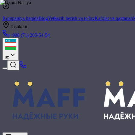
Kompaniya haqida
Blog
Yetkazib berish va to'lov
Kafolat va qaytarish
M
Toshkent
+998 (71) 205-54-54
uz