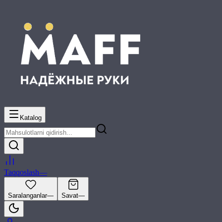
Katalog
Taqqoslash
—
Saralanganlar
—
Savat
—