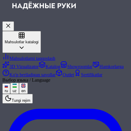
Mahsulotlar katalogi
Mahsulotlarni taqqoslash
3D Vizualizator
Katalog
Showroomlar
Hamkorlarga
Ko'p beriladigan savollar
Outlet
Sertifikatlar
Выбор языка / Language
ru
uz
en
Tungi rejim