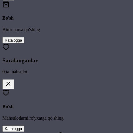
Bo'sh
Biror narsa qo'shing
Katalogga
Saralanganlar
0
ta mahsulot
Bo'sh
Mahsulotlarni ro'yxatga qo'shing
Katalogga