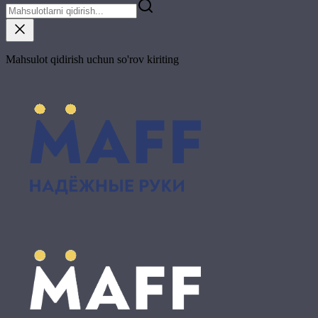
Mahsulot qidirish uchun so'rov kiriting