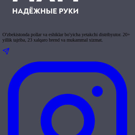
O'zbekistonda pollar va eshiklar bo'yicha yetakchi distribyutor. 20+
yillik tajriba, 23 xalqaro brend va mukammal xizmat.