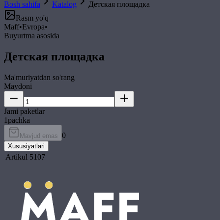
Bosh sahifa
Katalog
Детская площадка
Rasm yo'q
Maff
•
Evropa
•
Buyurtma asosida
Детская площадка
Ma'muriyatdan so'rang
Maydoni
Jami paketlar
1
pachka
0
Mavjud emas
Xususiyatlari
Artikul
5107