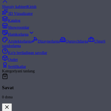
Shaxsiy kabinet
Kirish
3D Vizualizator
Katalog
Showroomlar
Hamkorlarga
Arxitektorlarga
Dizaynerlarga
Quruvchilarga
Ulgurji
xaridorlarga
Ko'p beriladigan savollar
Outlet
Sertifikatlar
Kategoriyani tanlang
Savat
0
dona