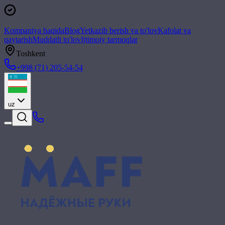
Kompaniya haqida
Blog
Yetkazib berish va to'lov
Kafolat va
qaytarish
Muddatli to'lov
Ijtimoiy tarmoqlar
Toshkent
+998 (71) 205-54-54
uz