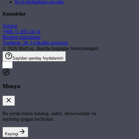
Ko'p beriladigan savollar
Kontaktlar
Telefon
+998 71 205 54 54
Bizning manzilimiz
Toshkent, 38, 1-Okoltin avenyusi
©
2026
Maff.uz. Barcha huquqlar himoyalangan.
Saytdan qanday foydalanish
Menyu
Bu yerda butun katalog, outlet, showroomlar va
saytning qolgan bo'limlari.
Keyingi