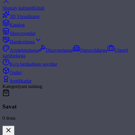
Shaxsiy kabinet
Kirish
3D Vizualizator
Katalog
Showroomlar
Hamkorlarga
Arxitektorlarga
Dizaynerlarga
Quruvchilarga
Ulgurji
xaridorlarga
Ko'p beriladigan savollar
Outlet
Sertifikatlar
Kategoriyani tanlang
Savat
0
dona