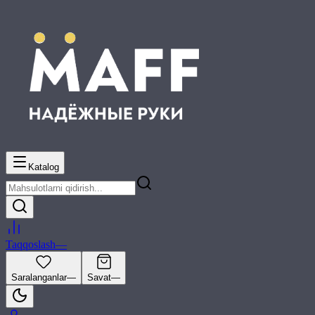
Katalog
Taqqoslash
—
Saralanganlar
—
Savat
—