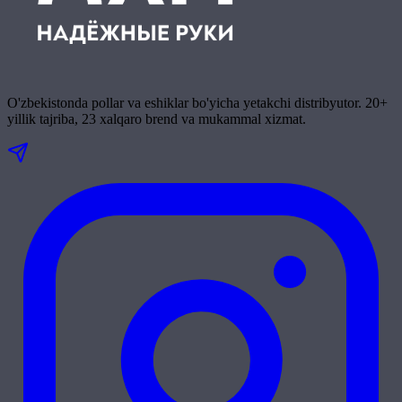
O'zbekistonda pollar va eshiklar bo'yicha yetakchi distribyutor. 20+
yillik tajriba, 23 xalqaro brend va mukammal xizmat.