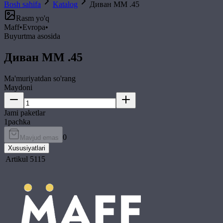
Bosh sahifa
Katalog
Диван ММ .45
Rasm yo'q
Maff
•
Evropa
•
Buyurtma asosida
Диван ММ .45
Ma'muriyatdan so'rang
Maydoni
Jami paketlar
1
pachka
0
Mavjud emas
Xususiyatlari
Artikul
5115