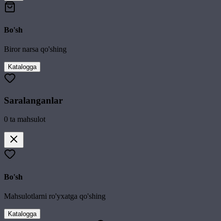
Bo'sh
Biror narsa qo'shing
Katalogga
Saralanganlar
0
ta mahsulot
Bo'sh
Mahsulotlarni ro'yxatga qo'shing
Katalogga