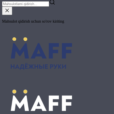
Mahsulot qidirish uchun so'rov kiriting