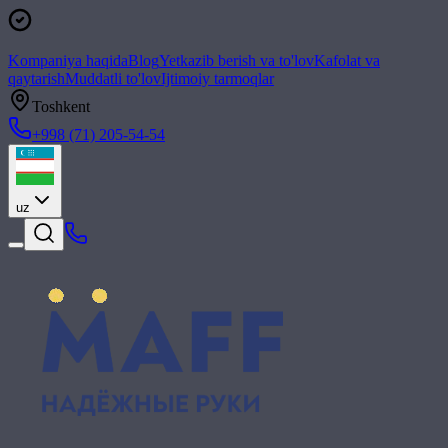
Kompaniya haqida
Blog
Yetkazib berish va to'lov
Kafolat va
qaytarish
Muddatli to'lov
Ijtimoiy tarmoqlar
Toshkent
+998 (71) 205-54-54
uz