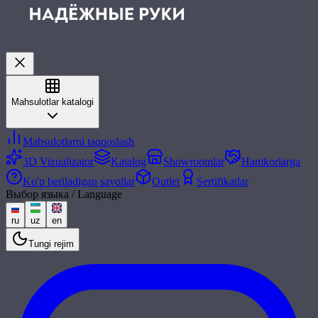
Mahsulotlar katalogi
Mahsulotlarni taqqoslash
3D Vizualizator
Katalog
Showroomlar
Hamkorlarga
Ko'p beriladigan savollar
Outlet
Sertifikatlar
Выбор языка / Language
ru
uz
en
Tungi rejim