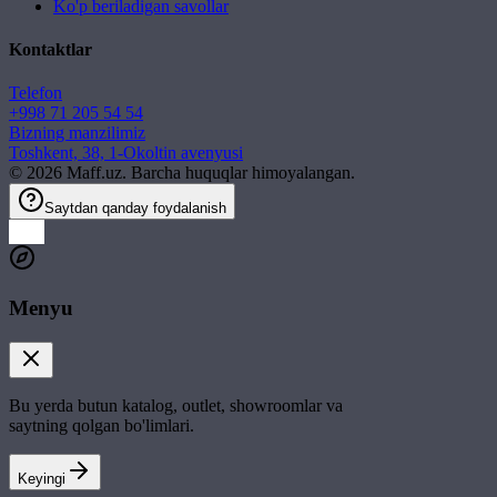
Ko'p beriladigan savollar
Kontaktlar
Telefon
+998 71 205 54 54
Bizning manzilimiz
Toshkent, 38, 1-Okoltin avenyusi
©
2026
Maff.uz. Barcha huquqlar himoyalangan.
Saytdan qanday foydalanish
Menyu
Bu yerda butun katalog, outlet, showroomlar va
saytning qolgan bo'limlari.
Keyingi