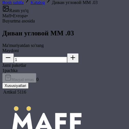
Bosh sahifa
Katalog
Диван угловой ММ .03
Rasm yo'q
Maff
•
Evropa
•
Buyurtma asosida
Диван угловой ММ .03
Ma'muriyatdan so'rang
Maydoni
Jami paketlar
1
pachka
0
Mavjud emas
Xususiyatlari
Artikul
5116