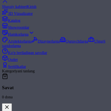
Shaxsiy kabinet
Kirish
3D Vizualizator
Katalog
Showroomlar
Hamkorlarga
Arxitektorlarga
Dizaynerlarga
Quruvchilarga
Ulgurji
xaridorlarga
Ko'p beriladigan savollar
Outlet
Sertifikatlar
Kategoriyani tanlang
Savat
0
dona