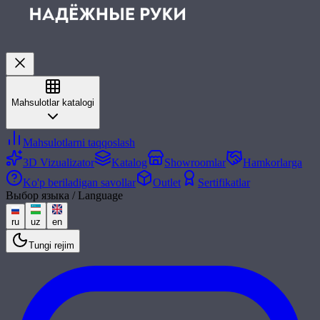
Mahsulotlar katalogi
Mahsulotlarni taqqoslash
3D Vizualizator
Katalog
Showroomlar
Hamkorlarga
Ko'p beriladigan savollar
Outlet
Sertifikatlar
Выбор языка / Language
ru
uz
en
Tungi rejim