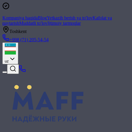
Kompaniya haqida
Blog
Yetkazib berish va to'lov
Kafolat va
qaytarish
Muddatli to'lov
Ijtimoiy tarmoqlar
Toshkent
+998 (71) 205-54-54
uz