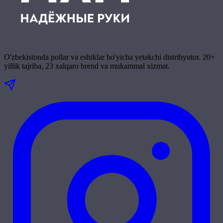
O'zbekistonda pollar va eshiklar bo'yicha yetakchi distribyutor. 20+
yillik tajriba, 23 xalqaro brend va mukammal xizmat.