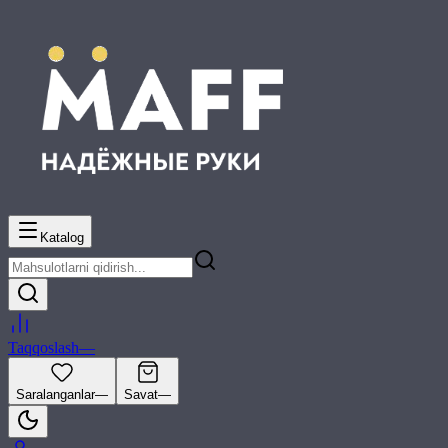
Katalog
Taqqoslash
—
Saralanganlar
—
Savat
—