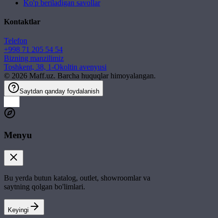
Ko'p beriladigan savollar
Kontaktlar
Telefon
+998 71 205 54 54
Bizning manzilimiz
Toshkent, 38, 1-Okoltin avenyusi
©
2026
Maff.uz. Barcha huquqlar himoyalangan.
Saytdan qanday foydalanish
Menyu
Bu yerda butun katalog, outlet, showroomlar va
saytning qolgan bo'limlari.
Keyingi