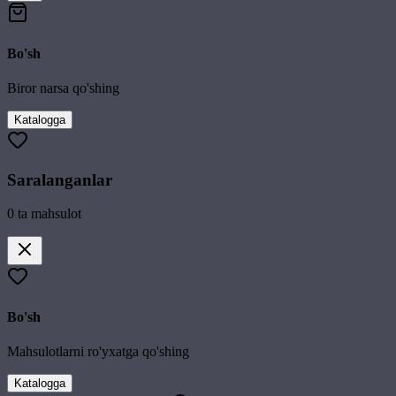
Bo'sh
Biror narsa qo'shing
Katalogga
Saralanganlar
0
ta mahsulot
Bo'sh
Mahsulotlarni ro'yxatga qo'shing
Katalogga