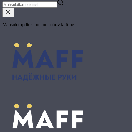
Mahsulot qidirish uchun so'rov kiriting