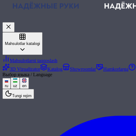
Mahsulotlar katalogi
Mahsulotlarni taqqoslash
3D Vizualizator
Katalog
Showroomlar
Hamkorlarga
Выбор языка / Language
ru
uz
en
Tungi rejim