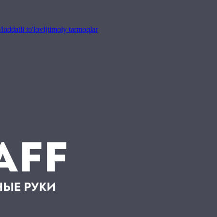
uddatli to'lov
Ijtimoiy tarmoqlar