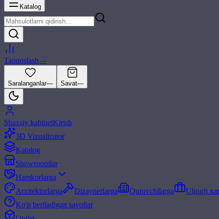
Katalog
Taqqoslash
—
Saralanganlar
—
Savat
—
Shaxsiy kabinet
Kirish
3D Vizualizator
Katalog
Showroomlar
Hamkorlarga
Arxitektorlarga
Dizaynerlarga
Quruvchilarga
Ulgurji xa
Ko'p beriladigan savollar
Outlet