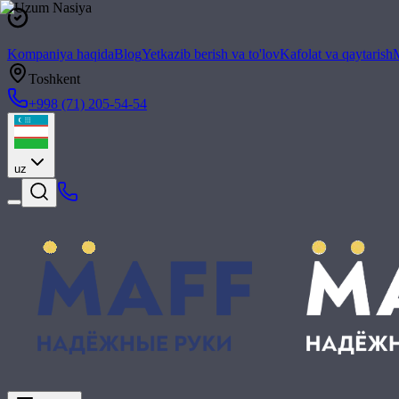
Kompaniya haqida
Blog
Yetkazib berish va to'lov
Kafolat va qaytarish
M
Toshkent
+998 (71) 205-54-54
uz