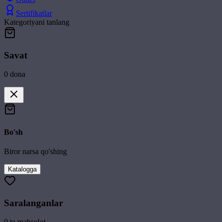
Sertifikatlar
Kategoriyani tanlang
Savat
0
dona
Bo'sh
Biror narsa qo'shing
Katalogga
Saralanganlar
0
ta mahsulot