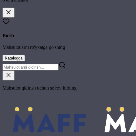
Bo'sh
Mahsulotlarni ro'yxatga qo'shing
Katalogga
Mahsulot qidirish uchun so'rov kiriting