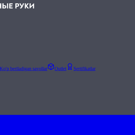
Ko'p beriladigan savollar
Outlet
Sertifikatlar