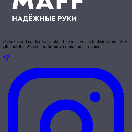
O'zbekistonda pollar va eshiklar bo'yicha yetakchi distribyutor. 20+
yillik tajriba, 23 xalqaro brend va mukammal xizmat.