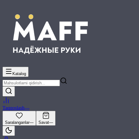
Katalog
Taqqoslash
—
Saralanganlar
—
Savat
—