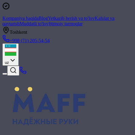
Kompaniya haqida
Blog
Yetkazib berish va to'lov
Kafolat va
qaytarish
Muddatli to'lov
Ijtimoiy tarmoqlar
Toshkent
+998 (71) 205-54-54
uz