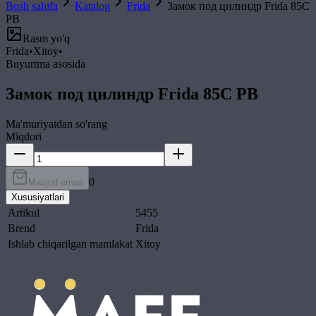
Bosh sahifa
Katalog
Frida
Замок под цилиндр Frida 85C
PB
Rasm yo'q
Frida
•
Xitoy
•
Buyurtma asosida
Замок под цилиндр Frida 85C PB
Ma'muriyatdan so'rang
Miqdori
0
Mavjud emas
Xususiyatlari
Artikul
5455
Brend
Frida
Ishlab chiqarilgan mamlakat
Xitoy