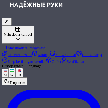
Mahsulotlar katalogi
Mahsulotlarni taqqoslash
3D Vizualizator
Katalog
Showroomlar
Hamkorlarga
Ko'p beriladigan savollar
Outlet
Sertifikatlar
Выбор языка / Language
ru
uz
en
Tungi rejim