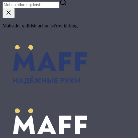
Mahsulot qidirish uchun so'rov kiriting