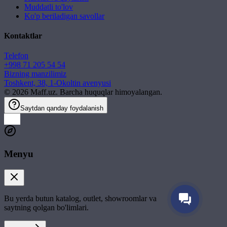
Muddatli to'lov
Ko'p beriladigan savollar
Kontaktlar
Telefon
+998 71 205 54 54
Bizning manzilimiz
Toshkent, 38, 1-Okoltin avenyusi
©
2026
Maff.uz. Barcha huquqlar himoyalangan.
Saytdan qanday foydalanish
Menyu
Bu yerda butun katalog, outlet, showroomlar va
saytning qolgan bo'limlari.