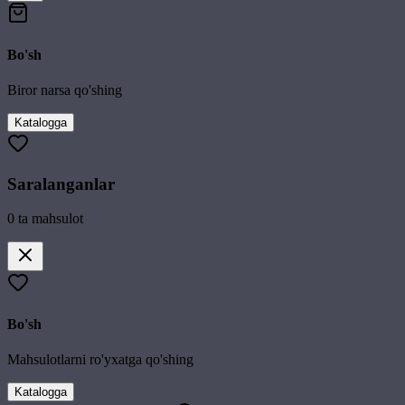
Bo'sh
Biror narsa qo'shing
Katalogga
Saralanganlar
0
ta mahsulot
Bo'sh
Mahsulotlarni ro'yxatga qo'shing
Katalogga