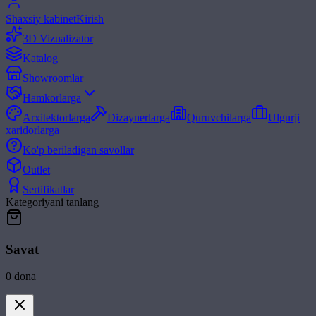
Shaxsiy kabinet
Kirish
3D Vizualizator
Katalog
Showroomlar
Hamkorlarga
Arxitektorlarga
Dizaynerlarga
Quruvchilarga
Ulgurji
xaridorlarga
Ko'p beriladigan savollar
Outlet
Sertifikatlar
Kategoriyani tanlang
Savat
0
dona