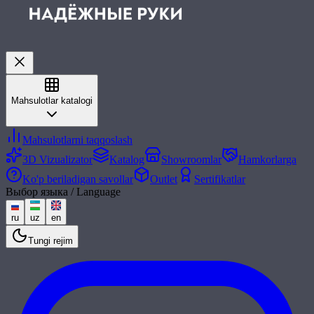
Mahsulotlar katalogi
Mahsulotlarni taqqoslash
3D Vizualizator
Katalog
Showroomlar
Hamkorlarga
Ko'p beriladigan savollar
Outlet
Sertifikatlar
Выбор языка / Language
ru
uz
en
Tungi rejim