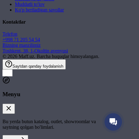
Muddatli to'lov
Ko'p beriladigan savollar
Kontaktlar
Telefon
+998 71 205 54 54
Bizning manzilimiz
Toshkent, 38, 1-Okoltin avenyusi
©
2026
Maff.uz. Barcha huquqlar himoyalangan.
Saytdan qanday foydalanish
Menyu
Bu yerda butun katalog, outlet, showroomlar va
saytning qolgan bo'limlari.