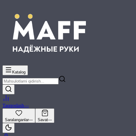
Katalog
Taqqoslash
—
Saralanganlar
—
Savat
—