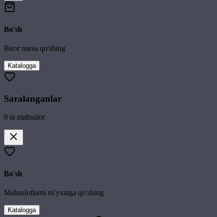
Bo'sh
Biror narsa qo'shing
Katalogga
Saralanganlar
0
ta mahsulot
Bo'sh
Mahsulotlarni ro'yxatga qo'shing
Katalogga