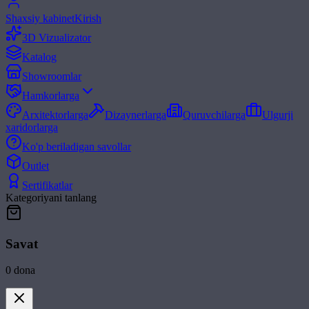
Shaxsiy kabinet
Kirish
3D Vizualizator
Katalog
Showroomlar
Hamkorlarga
Arxitektorlarga
Dizaynerlarga
Quruvchilarga
Ulgurji
xaridorlarga
Ko'p beriladigan savollar
Outlet
Sertifikatlar
Kategoriyani tanlang
Savat
0
dona