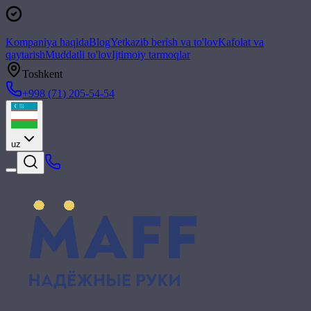
Kompaniya haqida
Blog
Yetkazib berish va to'lov
Kafolat va
qaytarish
Muddatli to'lov
Ijtimoiy tarmoqlar
Toshkent
+998 (71) 205-54-54
uz