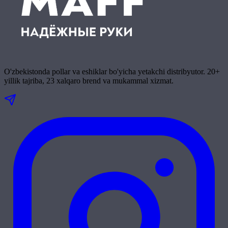
O'zbekistonda pollar va eshiklar bo'yicha yetakchi distribyutor. 20+
yillik tajriba, 23 xalqaro brend va mukammal xizmat.