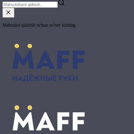
Mahsulot qidirish uchun so'rov kiriting