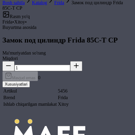
Bosh sahifa
Katalog
Frida
Замок под цилиндр Frida
85C-T CP
Rasm yo'q
Frida
•
Xitoy
•
Buyurtma asosida
Замок под цилиндр Frida 85C-T CP
Ma'muriyatdan so'rang
Miqdori
0
Mavjud emas
Xususiyatlari
Artikul
5456
Brend
Frida
Ishlab chiqarilgan mamlakat
Xitoy