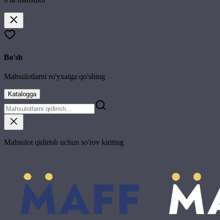
Bo'sh
Mahsulotlarni ro'yxatga qo'shing
Katalogga
Mahsulot qidirish uchun so'rov kiriting