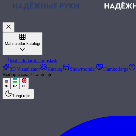
Mahsulotlar katalogi
Mahsulotlarni taqqoslash
3D Vizualizator
Katalog
Showroomlar
Hamkorlarga
Выбор языка / Language
ru
uz
en
Tungi rejim