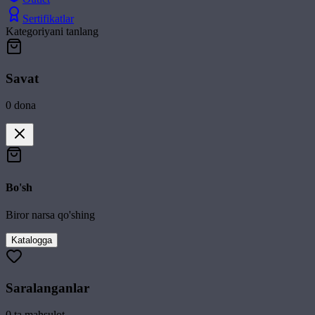
Sertifikatlar
Kategoriyani tanlang
Savat
0
dona
Bo'sh
Biror narsa qo'shing
Katalogga
Saralanganlar
0
ta mahsulot