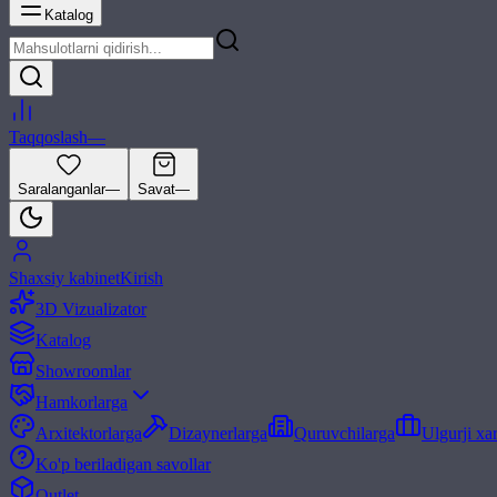
Katalog
Taqqoslash
—
Saralanganlar
—
Savat
—
Shaxsiy kabinet
Kirish
3D Vizualizator
Katalog
Showroomlar
Hamkorlarga
Arxitektorlarga
Dizaynerlarga
Quruvchilarga
Ulgurji xa
Ko'p beriladigan savollar
Outlet