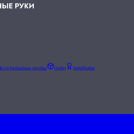
Ko'p beriladigan savollar
Outlet
Sertifikatlar