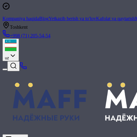
Kompaniya haqida
Blog
Yetkazib berish va to'lov
Kafolat va qaytarish
M
Toshkent
+998 (71) 205-54-54
uz