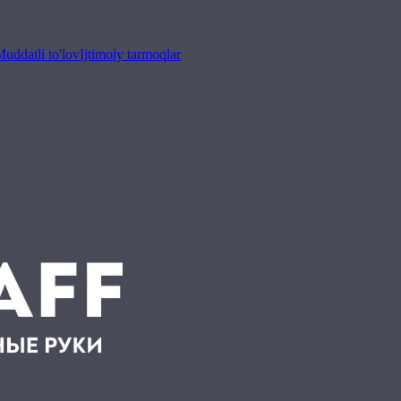
uddatli to'lov
Ijtimoiy tarmoqlar