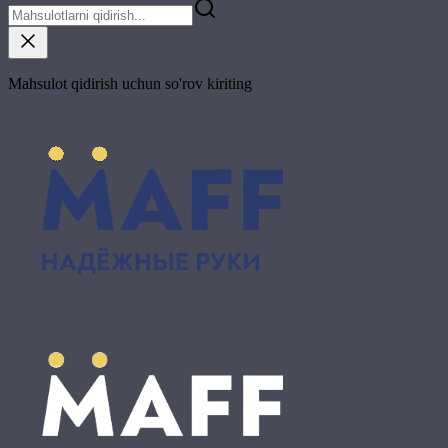
Mahsulot qidirish uchun so'rov kiriting