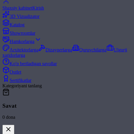
Shaxsiy kabinet
Kirish
3D Vizualizator
Katalog
Showroomlar
Hamkorlarga
Arxitektorlarga
Dizaynerlarga
Quruvchilarga
Ulgurji
xaridorlarga
Ko'p beriladigan savollar
Outlet
Sertifikatlar
Kategoriyani tanlang
Savat
0
dona