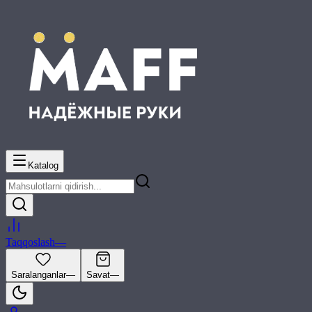
Katalog
Taqqoslash
—
Saralanganlar
—
Savat
—