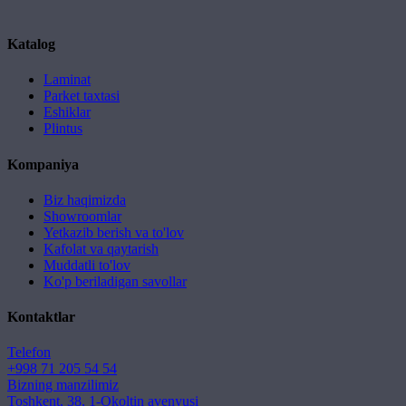
Katalog
Laminat
Parket taxtasi
Eshiklar
Plintus
Kompaniya
Biz haqimizda
Showroomlar
Yetkazib berish va to'lov
Kafolat va qaytarish
Muddatli to'lov
Ko'p beriladigan savollar
Kontaktlar
Telefon
+998 71 205 54 54
Bizning manzilimiz
Toshkent, 38, 1-Okoltin avenyusi