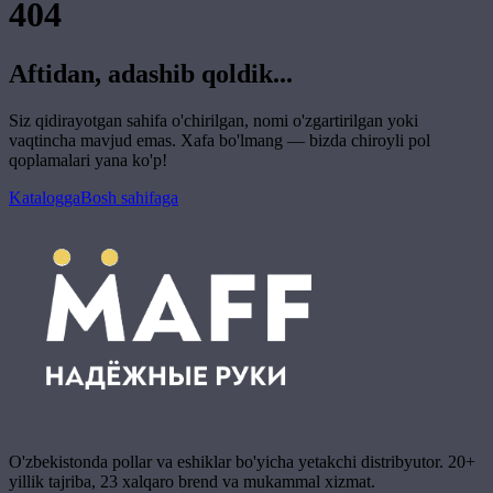
404
Aftidan, adashib qoldik...
Siz qidirayotgan sahifa o'chirilgan, nomi o'zgartirilgan yoki
vaqtincha mavjud emas. Xafa bo'lmang — bizda chiroyli pol
qoplamalari yana ko'p!
Katalogga
Bosh sahifaga
O'zbekistonda pollar va eshiklar bo'yicha yetakchi distribyutor. 20+
yillik tajriba, 23 xalqaro brend va mukammal xizmat.