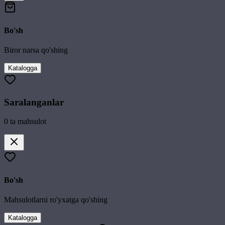
Bo'sh
Biror narsa qo'shing
Katalogga
Saralanganlar
0
ta mahsulot
Bo'sh
Mahsulotlarni ro'yxatga qo'shing
Katalogga