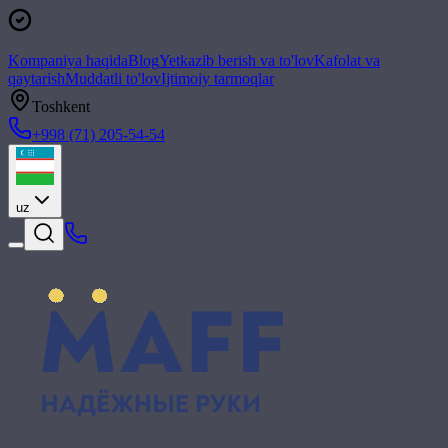
Kompaniya haqida
Blog
Yetkazib berish va to'lov
Kafolat va
qaytarish
Muddatli to'lov
Ijtimoiy tarmoqlar
Toshkent
+998 (71) 205-54-54
uz