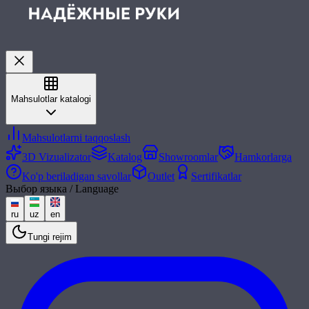
Mahsulotlar katalogi
Mahsulotlarni taqqoslash
3D Vizualizator
Katalog
Showroomlar
Hamkorlarga
Ko'p beriladigan savollar
Outlet
Sertifikatlar
Выбор языка / Language
ru
uz
en
Tungi rejim