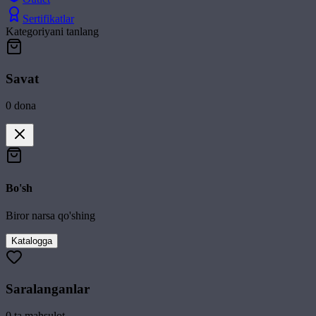
Sertifikatlar
Kategoriyani tanlang
Savat
0
dona
Bo'sh
Biror narsa qo'shing
Katalogga
Saralanganlar
0
ta mahsulot