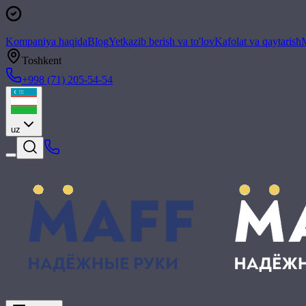
Kompaniya haqida
Blog
Yetkazib berish va to'lov
Kafolat va qaytarish
M
Toshkent
+998 (71) 205-54-54
uz