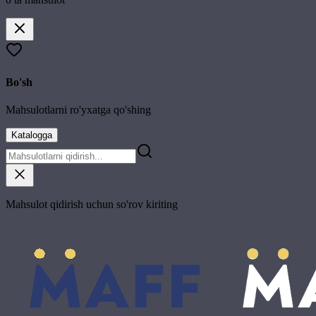
Bo'sh
Mahsulotlarni ro'yxatga qo'shing
Katalogga
Mahsulot qidirish uchun so'rov kiriting