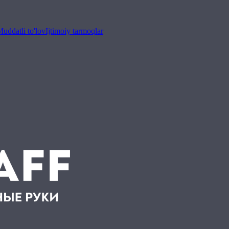
uddatli to'lov
Ijtimoiy tarmoqlar