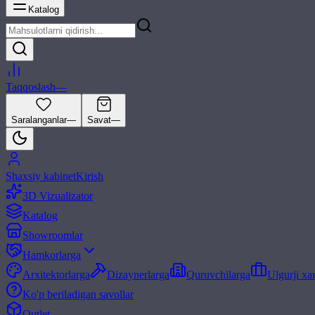
Katalog
Taqqoslash
—
Saralanganlar
—
Savat
—
Shaxsiy kabinet
Kirish
3D Vizualizator
Katalog
Showroomlar
Hamkorlarga
Arxitektorlarga
Dizaynerlarga
Quruvchilarga
Ulgurji xa
Ko'p beriladigan savollar
Outlet