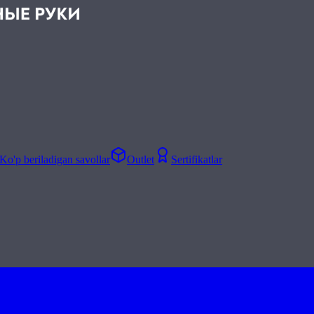
Ko'p beriladigan savollar
Outlet
Sertifikatlar