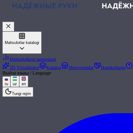
Mahsulotlar katalogi
Mahsulotlarni taqqoslash
3D Vizualizator
Katalog
Showroomlar
Hamkorlarga
Выбор языка / Language
ru
uz
en
Tungi rejim