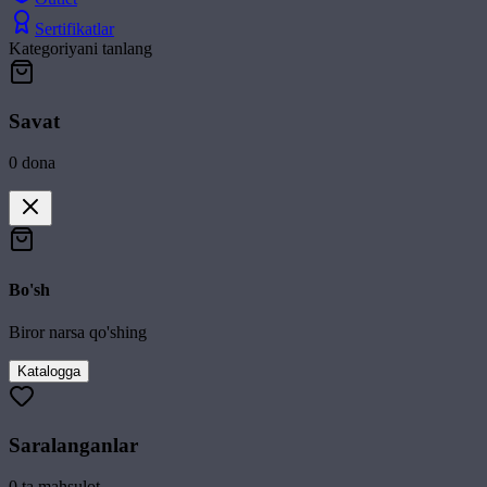
Sertifikatlar
Kategoriyani tanlang
Savat
0
dona
Bo'sh
Biror narsa qo'shing
Katalogga
Saralanganlar
0
ta mahsulot