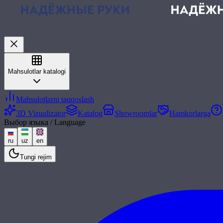
Mahsulotlar katalogi
Mahsulotlarni taqqoslash
3D Vizualizator
Katalog
Showroomlar
Hamkorlarga
Выбор языка / Language
ru
uz
en
Tungi rejim