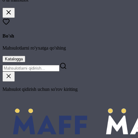
Bo'sh
Mahsulotlarni ro'yxatga qo'shing
Katalogga
Mahsulot qidirish uchun so'rov kiriting