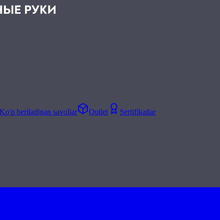
Ko'p beriladigan savollar
Outlet
Sertifikatlar