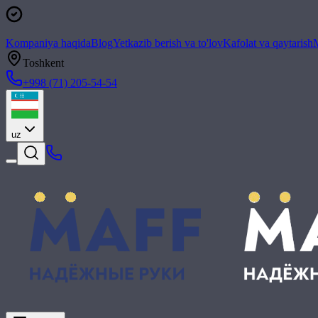
Kompaniya haqida
Blog
Yetkazib berish va to'lov
Kafolat va qaytarish
M
Toshkent
+998 (71) 205-54-54
uz