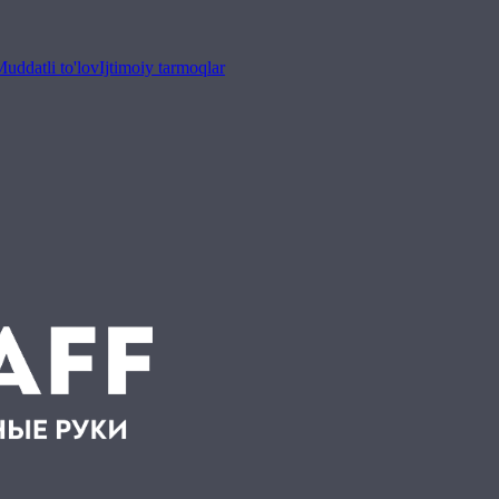
uddatli to'lov
Ijtimoiy tarmoqlar