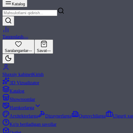
Katalog
Taqqoslash
—
Saralanganlar
—
Savat
—
Shaxsiy kabinet
Kirish
3D Vizualizator
Katalog
Showroomlar
Hamkorlarga
Arxitektorlarga
Dizaynerlarga
Quruvchilarga
Ulgurji xa
Ko'p beriladigan savollar
Outlet