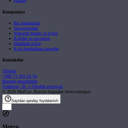
Plintus
Kompaniya
Biz haqimizda
Showroomlar
Yetkazib berish va to'lov
Kafolat va qaytarish
Muddatli to'lov
Ko'p beriladigan savollar
Kontaktlar
Telefon
+998 71 205 54 54
Bizning manzilimiz
Toshkent, 38, 1-Okoltin avenyusi
©
2026
Maff.uz. Barcha huquqlar himoyalangan.
Saytdan qanday foydalanish
Menyu