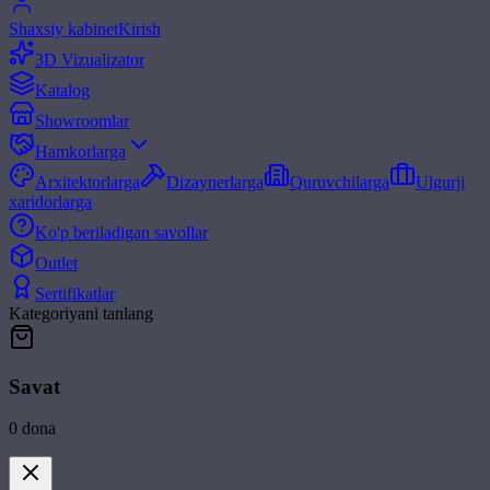
Shaxsiy kabinet
Kirish
3D Vizualizator
Katalog
Showroomlar
Hamkorlarga
Arxitektorlarga
Dizaynerlarga
Quruvchilarga
Ulgurji
xaridorlarga
Ko'p beriladigan savollar
Outlet
Sertifikatlar
Kategoriyani tanlang
Savat
0
dona