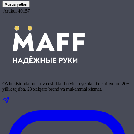
Xususiyatlari
Artikul
40157
O'zbekistonda pollar va eshiklar bo'yicha yetakchi distribyutor. 20+
yillik tajriba, 23 xalqaro brend va mukammal xizmat.