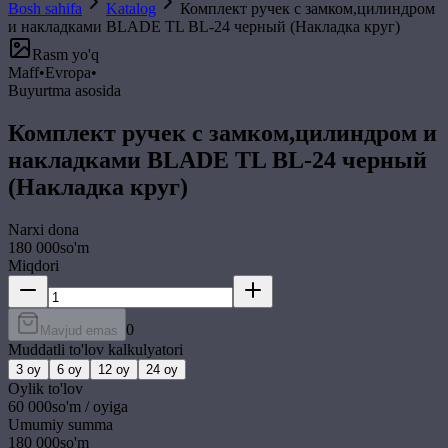
Bosh sahifa
Katalog
Комплект ручек с замком,цилиндром
и накладками BLADE TL BL-24 черный (Накладка круг)
Rasm yo'q
Maff
•
Evropa
•
Buyurtma asosida
Комплект ручек с замком,цилиндром и
накладками BLADE TL BL-24 черный
(Накладка круг)
Narxi
dona
180 000
so'm
Miqdori
0
Mavjud emas
Muddatli to'lov kalkulyatori
3
oy
6
oy
12
oy
24
oy
Oylik to'lov
60 000
so'm / oyiga
Umumiy summa
180 000
so'm