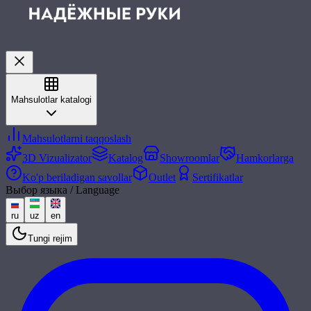
Mahsulotlar katalogi
Mahsulotlarni taqqoslash
3D Vizualizator
Katalog
Showroomlar
Hamkorlarga
Ko'p beriladigan savollar
Outlet
Sertifikatlar
Выбор языка / Language
ru
uz
en
Tungi rejim