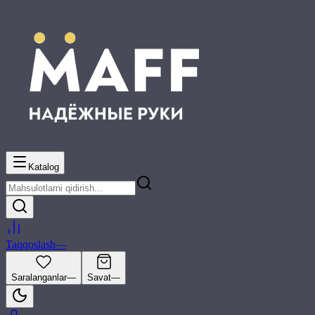
Katalog
Taqqoslash
—
Saralanganlar
—
Savat
—