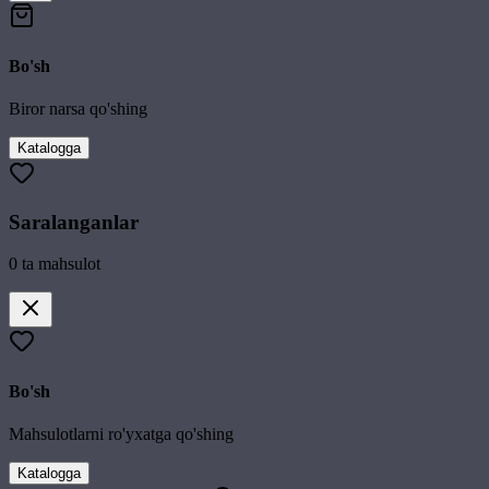
Bo'sh
Biror narsa qo'shing
Katalogga
Saralanganlar
0
ta mahsulot
Bo'sh
Mahsulotlarni ro'yxatga qo'shing
Katalogga