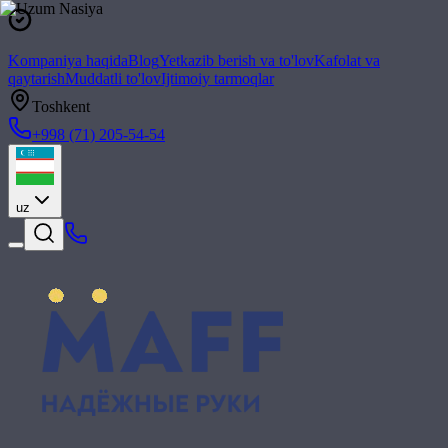
Kompaniya haqida
Blog
Yetkazib berish va to'lov
Kafolat va
qaytarish
Muddatli to'lov
Ijtimoiy tarmoqlar
Toshkent
+998 (71) 205-54-54
uz