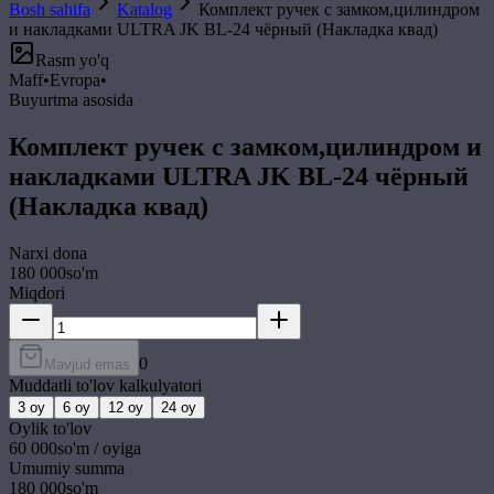
Bosh sahifa
Katalog
Комплект ручек с замком,цилиндром
и накладками ULTRA JK BL-24 чёрный (Накладка квад)
Rasm yo'q
Maff
•
Evropa
•
Buyurtma asosida
Комплект ручек с замком,цилиндром и
накладками ULTRA JK BL-24 чёрный
(Накладка квад)
Narxi
dona
180 000
so'm
Miqdori
0
Mavjud emas
Muddatli to'lov kalkulyatori
3
oy
6
oy
12
oy
24
oy
Oylik to'lov
60 000
so'm / oyiga
Umumiy summa
180 000
so'm