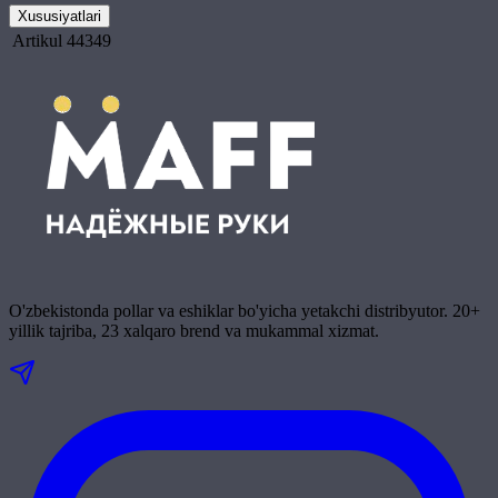
Xususiyatlari
Artikul
44349
O'zbekistonda pollar va eshiklar bo'yicha yetakchi distribyutor. 20+
yillik tajriba, 23 xalqaro brend va mukammal xizmat.