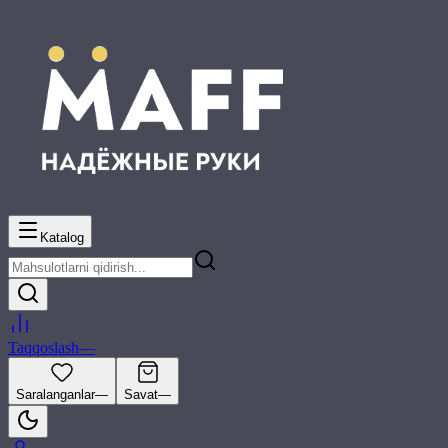
Katalog
Taqqoslash
—
Saralanganlar
—
Savat
—