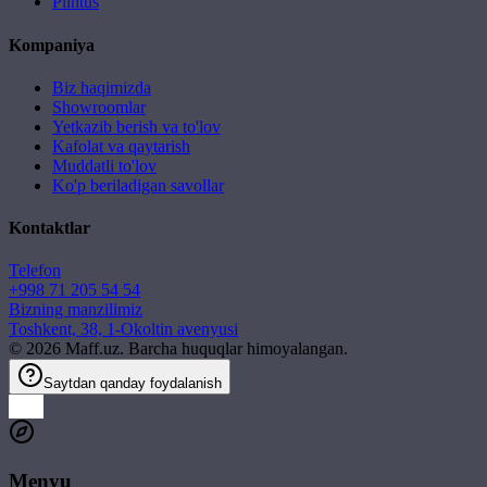
Plintus
Kompaniya
Biz haqimizda
Showroomlar
Yetkazib berish va to'lov
Kafolat va qaytarish
Muddatli to'lov
Ko'p beriladigan savollar
Kontaktlar
Telefon
+998 71 205 54 54
Bizning manzilimiz
Toshkent, 38, 1-Okoltin avenyusi
©
2026
Maff.uz. Barcha huquqlar himoyalangan.
Saytdan qanday foydalanish
Menyu