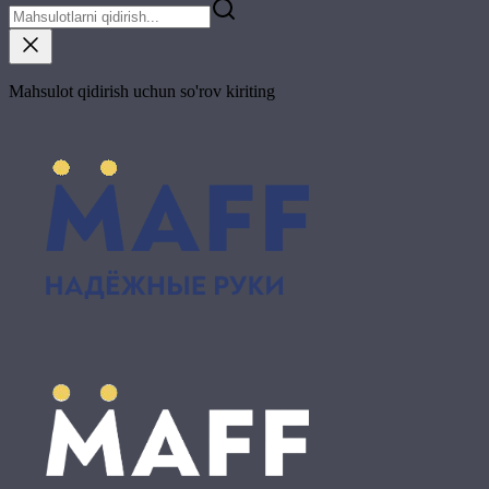
Mahsulot qidirish uchun so'rov kiriting