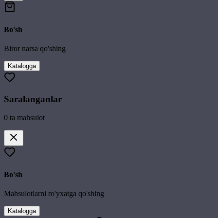
Bo'sh
Biror narsa qo'shing
Katalogga
Saralanganlar
0
ta mahsulot
Bo'sh
Mahsulotlarni ro'yxatga qo'shing
Katalogga