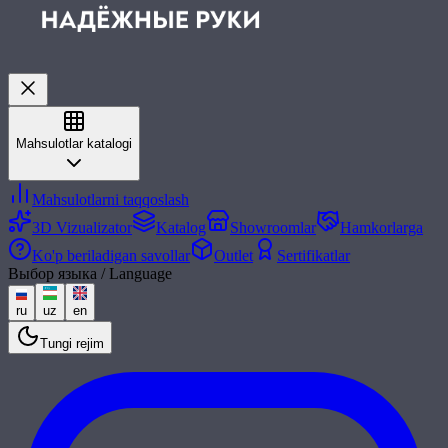
Mahsulotlar katalogi
Mahsulotlarni taqqoslash
3D Vizualizator
Katalog
Showroomlar
Hamkorlarga
Ko'p beriladigan savollar
Outlet
Sertifikatlar
Выбор языка / Language
ru
uz
en
Tungi rejim