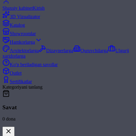
Shaxsiy kabinet
Kirish
3D Vizualizator
Katalog
Showroomlar
Hamkorlarga
Arxitektorlarga
Dizaynerlarga
Quruvchilarga
Ulgurji
xaridorlarga
Ko'p beriladigan savollar
Outlet
Sertifikatlar
Kategoriyani tanlang
Savat
0
dona