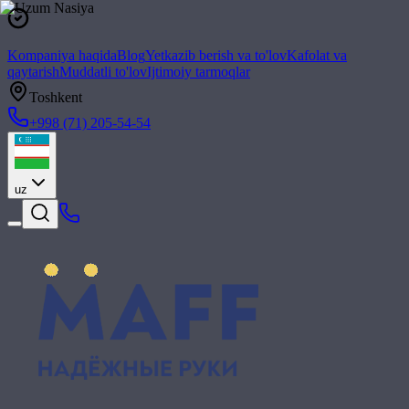
Kompaniya haqida
Blog
Yetkazib berish va to'lov
Kafolat va
qaytarish
Muddatli to'lov
Ijtimoiy tarmoqlar
Toshkent
+998 (71) 205-54-54
uz