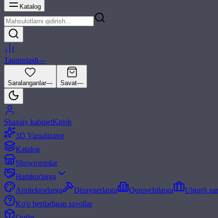
Katalog
Taqqoslash
—
Saralanganlar
—
Savat
—
Shaxsiy kabinet
Kirish
3D Vizualizator
Katalog
Showroomlar
Hamkorlarga
Arxitektorlarga
Dizaynerlarga
Quruvchilarga
Ulgurji xa
Ko'p beriladigan savollar
Outlet