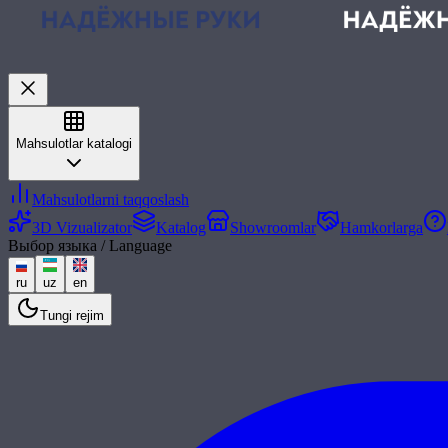
Mahsulotlar katalogi
Mahsulotlarni taqqoslash
3D Vizualizator
Katalog
Showroomlar
Hamkorlarga
Выбор языка / Language
ru
uz
en
Tungi rejim