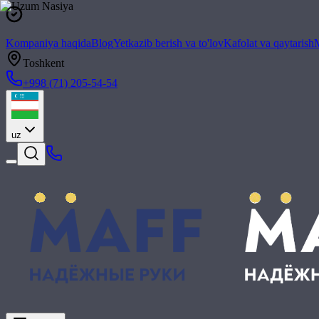
Kompaniya haqida
Blog
Yetkazib berish va to'lov
Kafolat va qaytarish
M
Toshkent
+998 (71) 205-54-54
uz