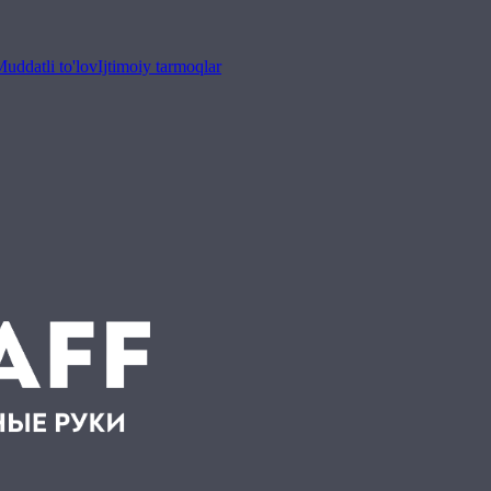
uddatli to'lov
Ijtimoiy tarmoqlar