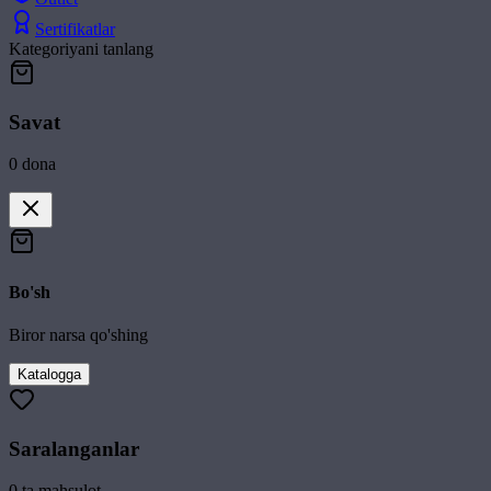
Sertifikatlar
Kategoriyani tanlang
Savat
0
dona
Bo'sh
Biror narsa qo'shing
Katalogga
Saralanganlar
0
ta mahsulot