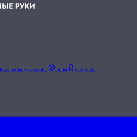
Ko'p beriladigan savollar
Outlet
Sertifikatlar