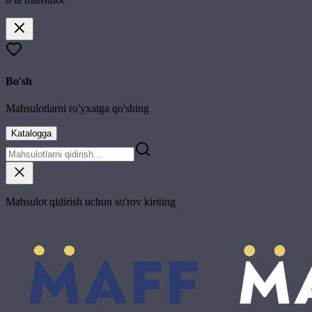
Bo'sh
Mahsulotlarni ro'yxatga qo'shing
Katalogga
Mahsulot qidirish uchun so'rov kiriting