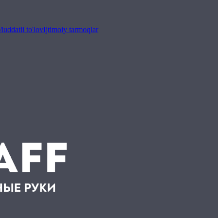
uddatli to'lov
Ijtimoiy tarmoqlar