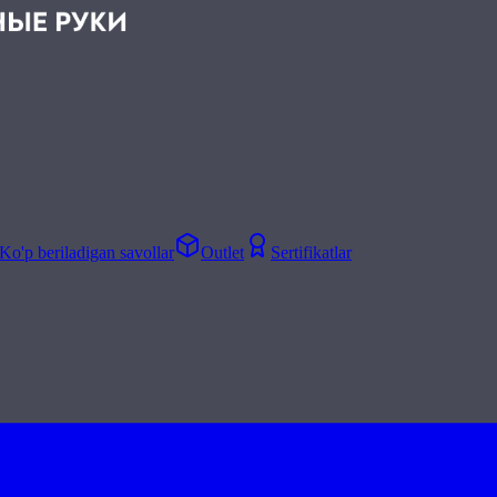
Ko'p beriladigan savollar
Outlet
Sertifikatlar