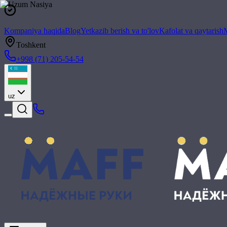
Kompaniya haqida
Blog
Yetkazib berish va to'lov
Kafolat va qaytarish
M
Toshkent
+998 (71) 205-54-54
uz