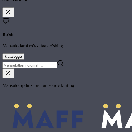
Bo'sh
Mahsulotlarni ro'yxatga qo'shing
Katalogga
Mahsulot qidirish uchun so'rov kiriting