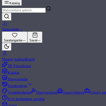
Katalog
Taqqoslash
—
Saralanganlar
—
Savat
—
Shaxsiy kabinet
Kirish
3D Vizualizator
Katalog
Showroomlar
Hamkorlarga
Arxitektorlarga
Dizaynerlarga
Quruvchilarga
Ulgurji xa
Ko'p beriladigan savollar
Outlet