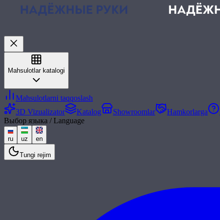
Mahsulotlar katalogi
Mahsulotlarni taqqoslash
3D Vizualizator
Katalog
Showroomlar
Hamkorlarga
Выбор языка / Language
ru
uz
en
Tungi rejim