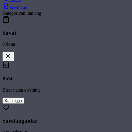
Sertifikatlar
Kategoriyani tanlang
Savat
0
dona
Bo'sh
Biror narsa qo'shing
Katalogga
Saralanganlar
0
ta mahsulot