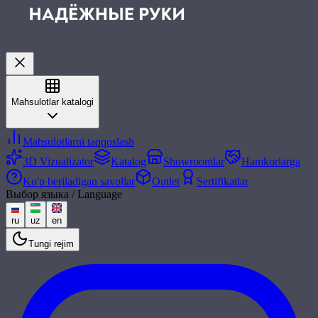
Mahsulotlar katalogi
Mahsulotlarni taqqoslash
3D Vizualizator
Katalog
Showroomlar
Hamkorlarga
Ko'p beriladigan savollar
Outlet
Sertifikatlar
Выбор языка / Language
ru
uz
en
Tungi rejim