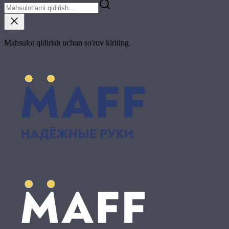
Mahsulot qidirish uchun so'rov kiriting