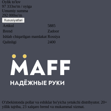
Oylik to'lov
97 333
so'm / oyiga
Umumiy summa
292 000
so'm
Xususiyatlari
Artikul
5885
Brend
Zadoor
Ishlab chiqarilgan mamlakat
Rossiya
Qalinligi
2400
O'zbekistonda pollar va eshiklar bo'yicha yetakchi distribyutor. 20+
yillik tajriba, 23 xalqaro brend va mukammal xizmat.