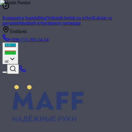
Kompaniya haqida
Blog
Yetkazib berish va to'lov
Kafolat va
qaytarish
Muddatli to'lov
Ijtimoiy tarmoqlar
Toshkent
+998 (71) 205-54-54
uz