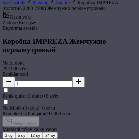
Bosh sahifa
Katalog
Zadoor
Коробка IMPREZA
(полотно 2200-2300) Жемчужно перламутровый
Rasm yo'q
Zadoor
•
Rossiya
•
Buyurtma asosida
Коробка IMPREZA Жемчужно
перламутровый
Narxi
dona
292 000
so'm
Eshiklar soni
Eshik qutisi (3 dona)
+
0
so'm
Nalichnik (3 dona)
+
0
so'm
Komplekt uchun jami
292 000
so'm
Mavjud emas
Muddatli to'lov kalkulyatori
3
oy
6
oy
12
oy
24
oy