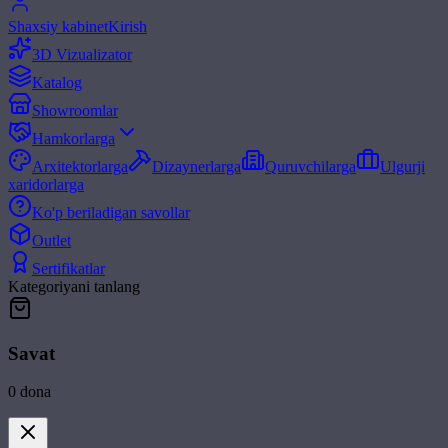
Shaxsiy kabinet
Kirish
3D Vizualizator
Katalog
Showroomlar
Hamkorlarga
Arxitektorlarga
Dizaynerlarga
Quruvchilarga
Ulgurji
xaridorlarga
Ko'p beriladigan savollar
Outlet
Sertifikatlar
Kategoriyani tanlang
Savat
0
dona