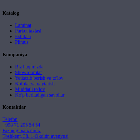
Katalog
Laminat
Parket taxtasi
Eshiklar
Plintus
Kompaniya
Biz haqimizda
Showroomlar
Yetkazib berish va to'lov
Kafolat va qaytarish
Muddatli to'lov
Ko'p beriladigan savollar
Kontaktlar
Telefon
+998 71 205 54 54
Bizning manzilimiz
Toshkent, 38, 1-Okoltin avenyusi