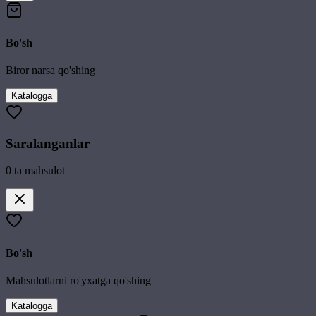
Bo'sh
Biror narsa qo'shing
Katalogga
Saralanganlar
0
ta mahsulot
Bo'sh
Mahsulotlarni ro'yxatga qo'shing
Katalogga