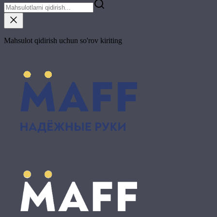
Mahsulot qidirish uchun so'rov kiriting