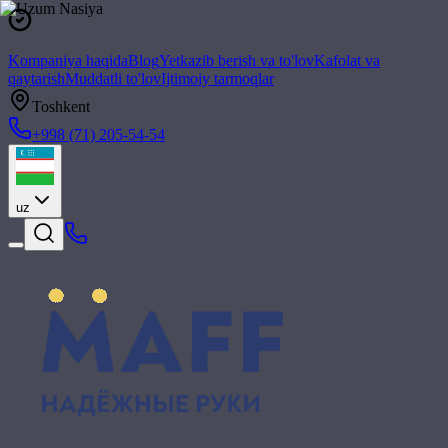
Kompaniya haqida
Blog
Yetkazib berish va to'lov
Kafolat va
qaytarish
Muddatli to'lov
Ijtimoiy tarmoqlar
Toshkent
+998 (71) 205-54-54
uz