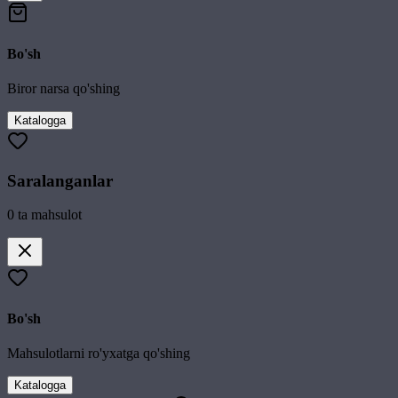
Bo'sh
Biror narsa qo'shing
Katalogga
Saralanganlar
0
ta mahsulot
Bo'sh
Mahsulotlarni ro'yxatga qo'shing
Katalogga