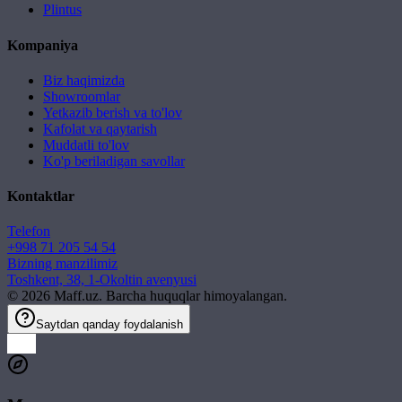
Plintus
Kompaniya
Biz haqimizda
Showroomlar
Yetkazib berish va to'lov
Kafolat va qaytarish
Muddatli to'lov
Ko'p beriladigan savollar
Kontaktlar
Telefon
+998 71 205 54 54
Bizning manzilimiz
Toshkent, 38, 1-Okoltin avenyusi
©
2026
Maff.uz. Barcha huquqlar himoyalangan.
Saytdan qanday foydalanish