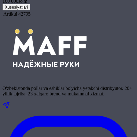
160 000
so'm
Xususiyatlari
Artikul
42795
O'zbekistonda pollar va eshiklar bo'yicha yetakchi distribyutor. 20+
yillik tajriba, 23 xalqaro brend va mukammal xizmat.