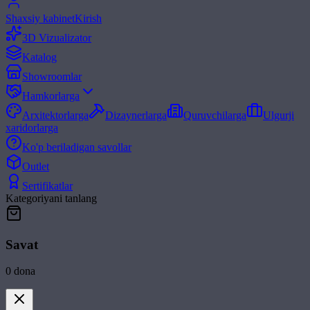
Shaxsiy kabinet
Kirish
3D Vizualizator
Katalog
Showroomlar
Hamkorlarga
Arxitektorlarga
Dizaynerlarga
Quruvchilarga
Ulgurji
xaridorlarga
Ko'p beriladigan savollar
Outlet
Sertifikatlar
Kategoriyani tanlang
Savat
0
dona