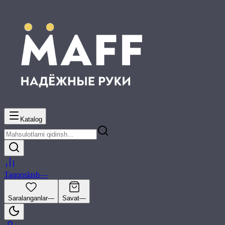
Katalog
Taqqoslash
—
Saralanganlar
—
Savat
—