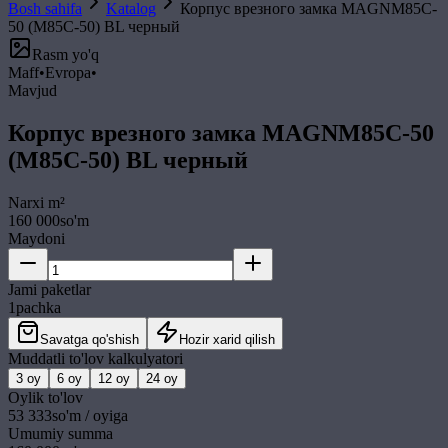
Bosh sahifa
Katalog
Корпус врезного замка MAGNM85C-
50 (M85C-50) BL черный
Rasm yo'q
Maff
•
Evropa
•
Mavjud
Корпус врезного замка MAGNM85C-50
(M85C-50) BL черный
Narxi
m²
160 000
so'm
Maydoni
Jami paketlar
1
pachka
Savatga qo'shish
Hozir xarid qilish
Muddatli to'lov kalkulyatori
3
oy
6
oy
12
oy
24
oy
Oylik to'lov
53 333
so'm / oyiga
Umumiy summa