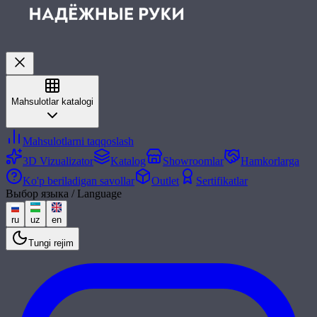
Mahsulotlar katalogi
Mahsulotlarni taqqoslash
3D Vizualizator
Katalog
Showroomlar
Hamkorlarga
Ko'p beriladigan savollar
Outlet
Sertifikatlar
Выбор языка / Language
ru
uz
en
Tungi rejim