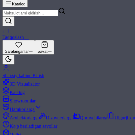
Katalog
Taqqoslash
—
Saralanganlar
—
Savat
—
Shaxsiy kabinet
Kirish
3D Vizualizator
Katalog
Showroomlar
Hamkorlarga
Arxitektorlarga
Dizaynerlarga
Quruvchilarga
Ulgurji xa
Ko'p beriladigan savollar
Outlet