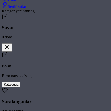
Sertifikatlar
Kategoriyani tanlang
Savat
0
dona
Bo'sh
Biror narsa qo'shing
Katalogga
Saralanganlar
0
ta mahsulot