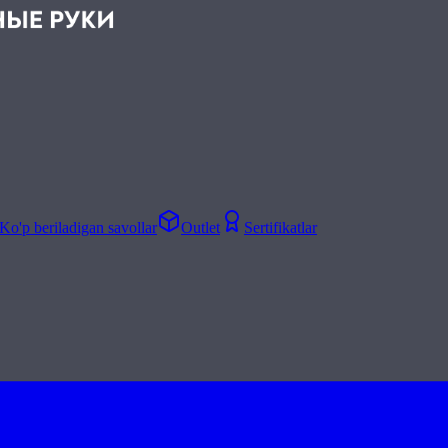
Ko'p beriladigan savollar
Outlet
Sertifikatlar