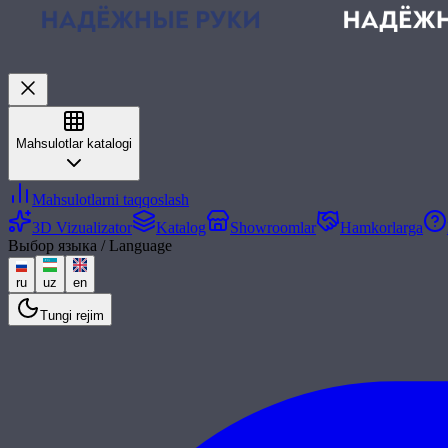
Mahsulotlar katalogi
Mahsulotlarni taqqoslash
3D Vizualizator
Katalog
Showroomlar
Hamkorlarga
Выбор языка / Language
ru
uz
en
Tungi rejim