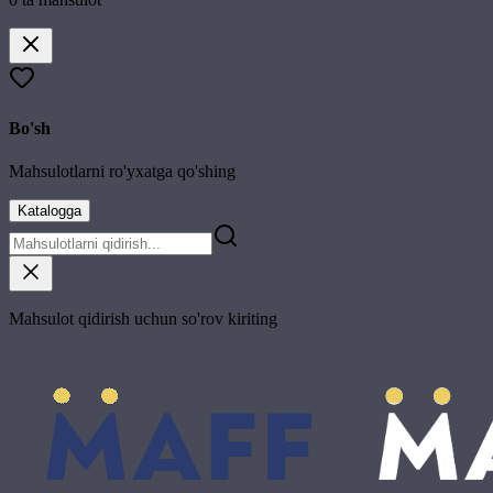
Bo'sh
Mahsulotlarni ro'yxatga qo'shing
Katalogga
Mahsulot qidirish uchun so'rov kiriting