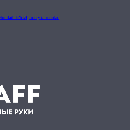
uddatli to'lov
Ijtimoiy tarmoqlar