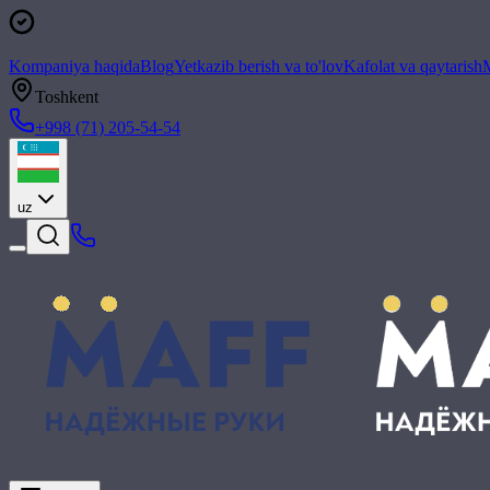
Kompaniya haqida
Blog
Yetkazib berish va to'lov
Kafolat va qaytarish
M
Toshkent
+998 (71) 205-54-54
uz