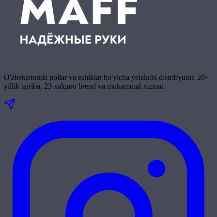
O'zbekistonda pollar va eshiklar bo'yicha yetakchi distribyutor. 20+
yillik tajriba, 23 xalqaro brend va mukammal xizmat.