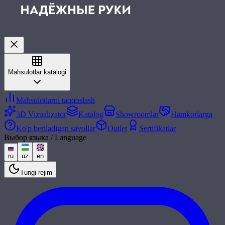
Mahsulotlar katalogi
Mahsulotlarni taqqoslash
3D Vizualizator
Katalog
Showroomlar
Hamkorlarga
Ko'p beriladigan savollar
Outlet
Sertifikatlar
Выбор языка / Language
ru
uz
en
Tungi rejim