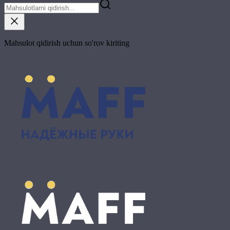
Mahsulot qidirish uchun so'rov kiriting