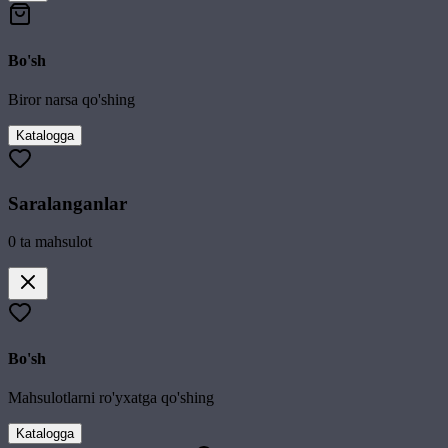
Bo'sh
Biror narsa qo'shing
Katalogga
Saralanganlar
0
ta mahsulot
Bo'sh
Mahsulotlarni ro'yxatga qo'shing
Katalogga