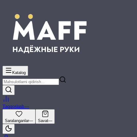
Katalog
Taqqoslash
—
Saralanganlar
—
Savat
—