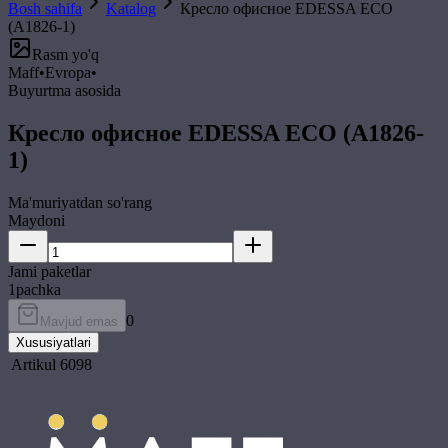
Bosh sahifa
Katalog
Кресло офисное EDESSA ECO
(A1826-1)
Rasm yo'q
Maff
•
Evropa
•
Buyurtma asosida
Кресло офисное EDESSA ECO (A1826-
1)
Ma'muriyatdan so'rang
Maydoni
Jami paketlar
1
pachka
0
Mavjud emas
Xususiyatlari
Artikul
6098