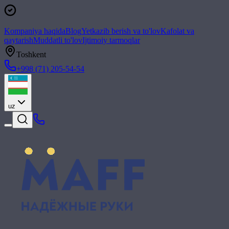
Kompaniya haqida
Blog
Yetkazib berish va to'lov
Kafolat va
qaytarish
Muddatli to'lov
Ijtimoiy tarmoqlar
Toshkent
+998 (71) 205-54-54
uz