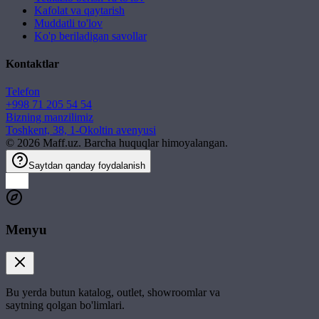
Kafolat va qaytarish
Muddatli to'lov
Ko'p beriladigan savollar
Kontaktlar
Telefon
+998 71 205 54 54
Bizning manzilimiz
Toshkent, 38, 1-Okoltin avenyusi
©
2026
Maff.uz. Barcha huquqlar himoyalangan.
Saytdan qanday foydalanish
Menyu
Bu yerda butun katalog, outlet, showroomlar va
saytning qolgan bo'limlari.