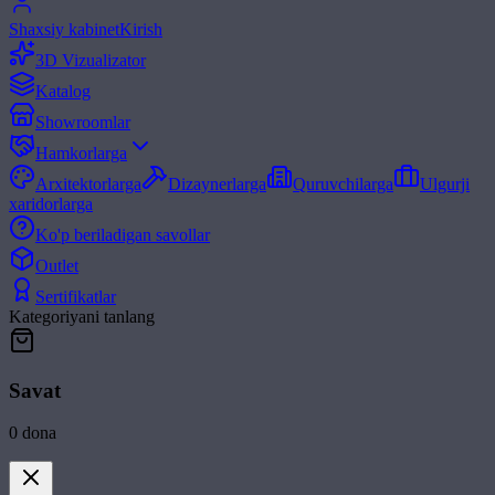
Shaxsiy kabinet
Kirish
3D Vizualizator
Katalog
Showroomlar
Hamkorlarga
Arxitektorlarga
Dizaynerlarga
Quruvchilarga
Ulgurji
xaridorlarga
Ko'p beriladigan savollar
Outlet
Sertifikatlar
Kategoriyani tanlang
Savat
0
dona