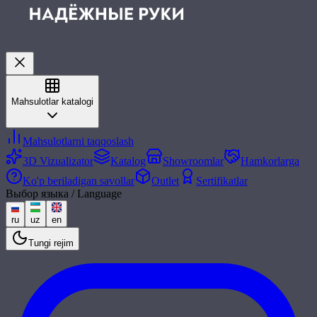
Mahsulotlar katalogi
Mahsulotlarni taqqoslash
3D Vizualizator
Katalog
Showroomlar
Hamkorlarga
Ko'p beriladigan savollar
Outlet
Sertifikatlar
Выбор языка / Language
ru
uz
en
Tungi rejim