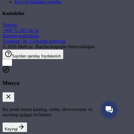
Ko'p beriladigan savollar
Kontaktlar
Telefon
+998 71 205 54 54
Bizning manzilimiz
Toshkent, 38, 1-Okoltin avenyusi
©
2026
Maff.uz. Barcha huquqlar himoyalangan.
Saytdan qanday foydalanish
Menyu
Bu yerda butun katalog, outlet, showroomlar va
saytning qolgan bo'limlari.
Keyingi