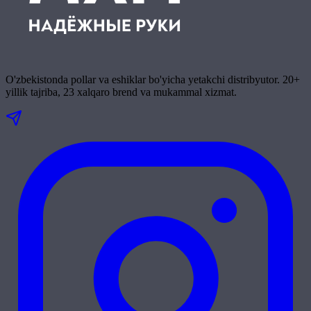
O'zbekistonda pollar va eshiklar bo'yicha yetakchi distribyutor. 20+
yillik tajriba, 23 xalqaro brend va mukammal xizmat.