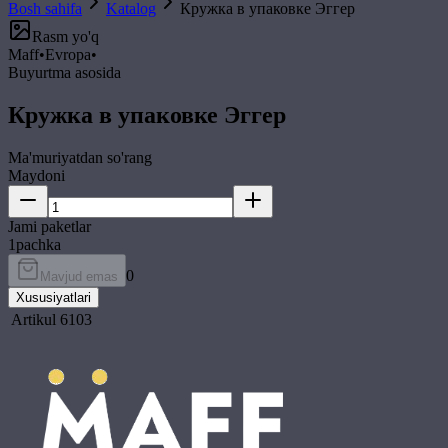
Bosh sahifa
Katalog
Кружка в упаковке Эггер
Rasm yo'q
Maff
•
Evropa
•
Buyurtma asosida
Кружка в упаковке Эггер
Ma'muriyatdan so'rang
Maydoni
Jami paketlar
1
pachka
0
Mavjud emas
Xususiyatlari
Artikul
6103