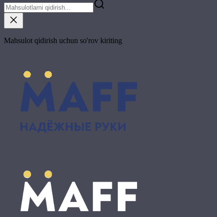
Mahsulot qidirish uchun so'rov kiriting