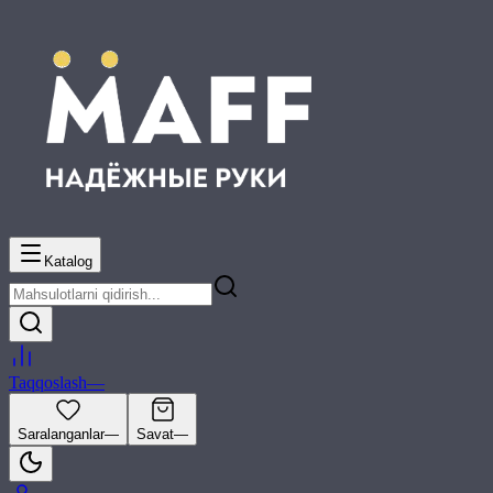
Katalog
Taqqoslash
—
Saralanganlar
—
Savat
—