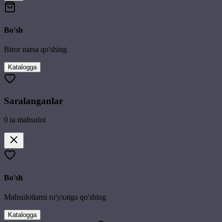
Bo'sh
Biror narsa qo'shing
Katalogga
Saralanganlar
0
ta mahsulot
Bo'sh
Mahsulotlarni ro'yxatga qo'shing
Katalogga