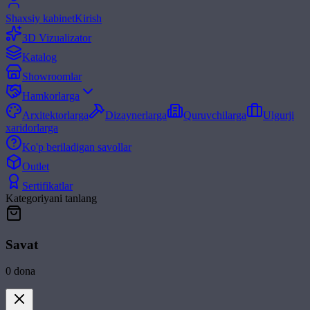
Shaxsiy kabinet
Kirish
3D Vizualizator
Katalog
Showroomlar
Hamkorlarga
Arxitektorlarga
Dizaynerlarga
Quruvchilarga
Ulgurji
xaridorlarga
Ko'p beriladigan savollar
Outlet
Sertifikatlar
Kategoriyani tanlang
Savat
0
dona