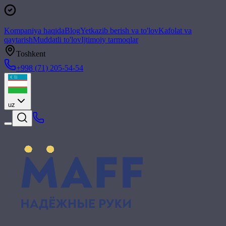
Kompaniya haqida
Blog
Yetkazib berish va to'lov
Kafolat va
qaytarish
Muddatli to'lov
Ijtimoiy tarmoqlar
Toshkent
+998 (71) 205-54-54
uz