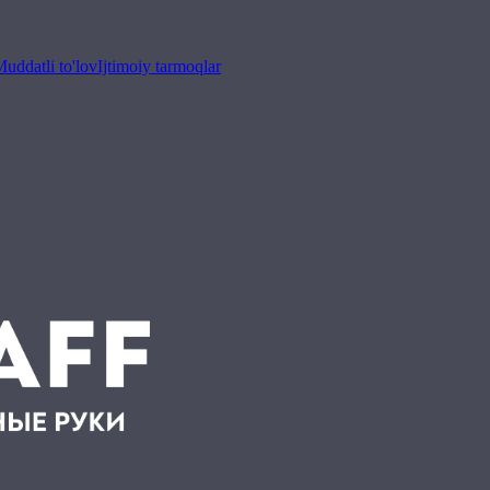
uddatli to'lov
Ijtimoiy tarmoqlar