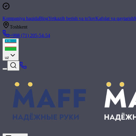
Kompaniya haqida
Blog
Yetkazib berish va to'lov
Kafolat va qaytarish
M
Toshkent
+998 (71) 205-54-54
uz