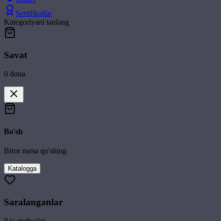
Sertifikatlar
Kategoriyani tanlang
Savat
0
dona
Bo'sh
Biror narsa qo'shing
Katalogga
Saralanganlar
0
ta mahsulot