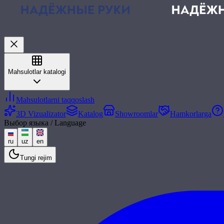
Mahsulotlar katalogi
Mahsulotlarni taqqoslash
3D Vizualizator
Katalog
Showroomlar
Hamkorlarga
Выбор языка / Language
ru
uz
en
Tungi rejim