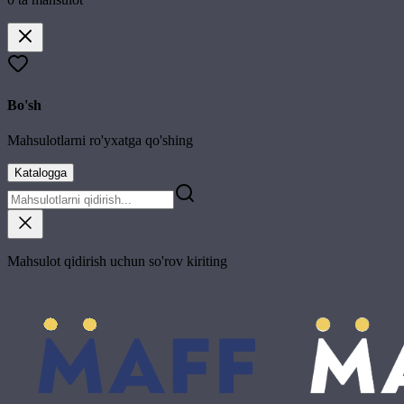
Bo'sh
Mahsulotlarni ro'yxatga qo'shing
Katalogga
Mahsulot qidirish uchun so'rov kiriting