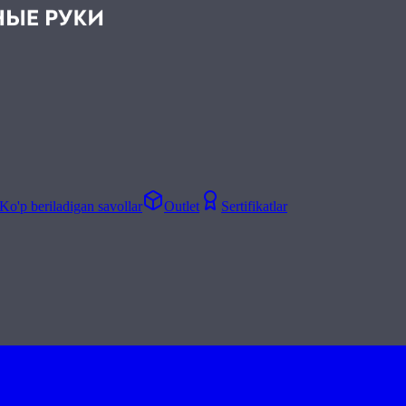
Ko'p beriladigan savollar
Outlet
Sertifikatlar