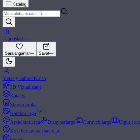
Katalog
Taqqoslash
—
Saralanganlar
—
Savat
—
Shaxsiy kabinet
Kirish
3D Vizualizator
Katalog
Showroomlar
Hamkorlarga
Arxitektorlarga
Dizaynerlarga
Quruvchilarga
Ulgurji xa
Ko'p beriladigan savollar
Outlet