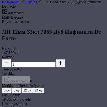
Bosh sahifa
Katalog
ЛП 12мм 33кл 7065 Дуб Инфинити
De Facto
Rasm yo'q
Maff
•
Evropa
•
Buyurtma asosida
ЛП 12мм 33кл 7065 Дуб Инфинити De
Facto
Narxi
m²
147 150
so'm
Maydoni
Jami paketlar
1
pachka
0
Mavjud emas
Muddatli to'lov kalkulyatori
3
oy
6
oy
12
oy
24
oy
Oylik to'lov
49 050
so'm / oyiga
Umumiy summa