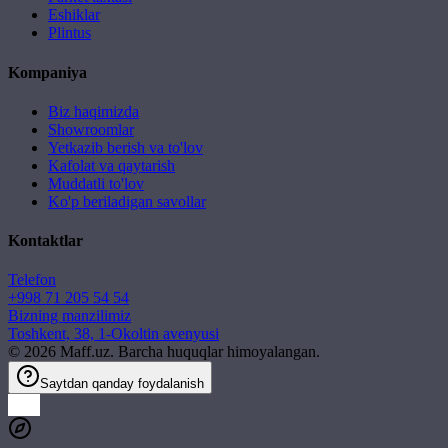
Eshiklar
Plintus
Kompaniya
Biz haqimizda
Showroomlar
Yetkazib berish va to'lov
Kafolat va qaytarish
Muddatli to'lov
Ko'p beriladigan savollar
Kontaktlar
Telefon
+998 71 205 54 54
Bizning manzilimiz
Toshkent, 38, 1-Okoltin avenyusi
©
2026
Maff.uz. Barcha huquqlar himoyalangan.
Saytdan qanday foydalanish