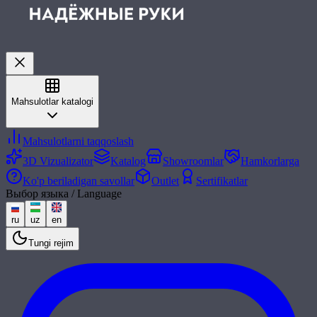
Mahsulotlar katalogi
Mahsulotlarni taqqoslash
3D Vizualizator
Katalog
Showroomlar
Hamkorlarga
Ko'p beriladigan savollar
Outlet
Sertifikatlar
Выбор языка / Language
ru
uz
en
Tungi rejim