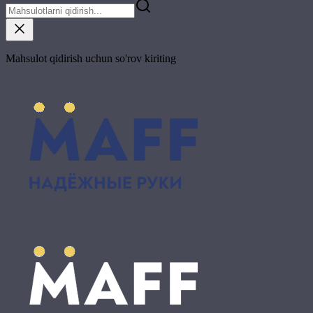
Mahsulot qidirish uchun so'rov kiriting