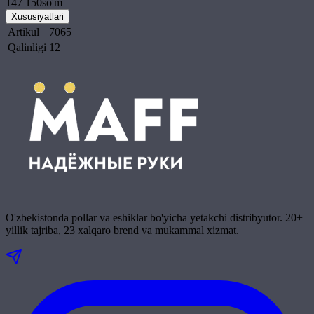
147 150
so'm
Xususiyatlari
Artikul
7065
Qalinligi
12
O'zbekistonda pollar va eshiklar bo'yicha yetakchi distribyutor. 20+
yillik tajriba, 23 xalqaro brend va mukammal xizmat.