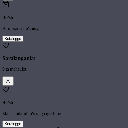
Bo'sh
Biror narsa qo'shing
Katalogga
Saralanganlar
0
ta mahsulot
Bo'sh
Mahsulotlarni ro'yxatga qo'shing
Katalogga