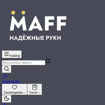
Katalog
Taqqoslash
—
Saralanganlar
—
Savat
—