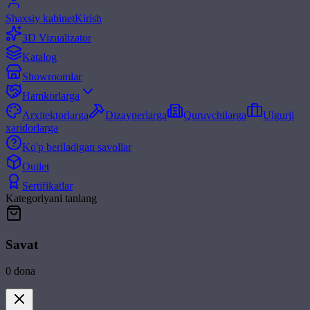
Shaxsiy kabinet
Kirish
3D Vizualizator
Katalog
Showroomlar
Hamkorlarga
Arxitektorlarga
Dizaynerlarga
Quruvchilarga
Ulgurji
xaridorlarga
Ko'p beriladigan savollar
Outlet
Sertifikatlar
Kategoriyani tanlang
Savat
0
dona