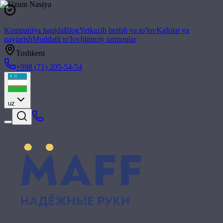
Kompaniya haqida
Blog
Yetkazib berish va to'lov
Kafolat va
qaytarish
Muddatli to'lov
Ijtimoiy tarmoqlar
Toshkent
+998 (71) 205-54-54
uz