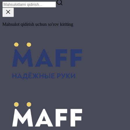
Mahsulot qidirish uchun so'rov kiriting