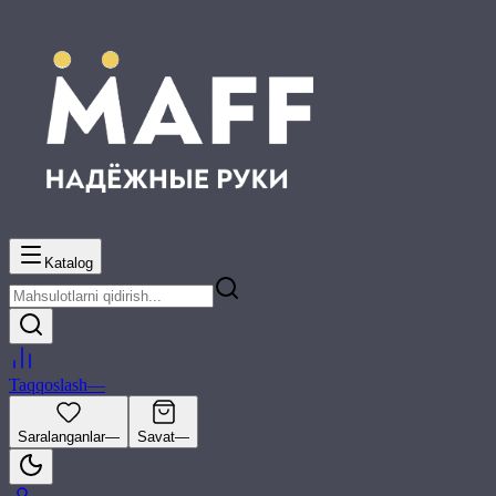
Katalog
Taqqoslash
—
Saralanganlar
—
Savat
—