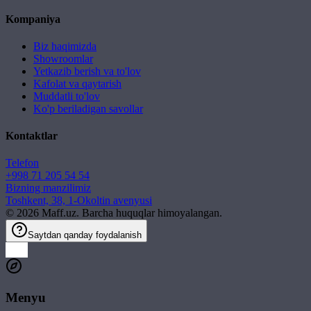
Kompaniya
Biz haqimizda
Showroomlar
Yetkazib berish va to'lov
Kafolat va qaytarish
Muddatli to'lov
Ko'p beriladigan savollar
Kontaktlar
Telefon
+998 71 205 54 54
Bizning manzilimiz
Toshkent, 38, 1-Okoltin avenyusi
©
2026
Maff.uz. Barcha huquqlar himoyalangan.
Saytdan qanday foydalanish
Menyu