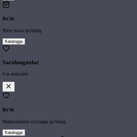
Bo'sh
Biror narsa qo'shing
Katalogga
Saralanganlar
0
ta mahsulot
Bo'sh
Mahsulotlarni ro'yxatga qo'shing
Katalogga