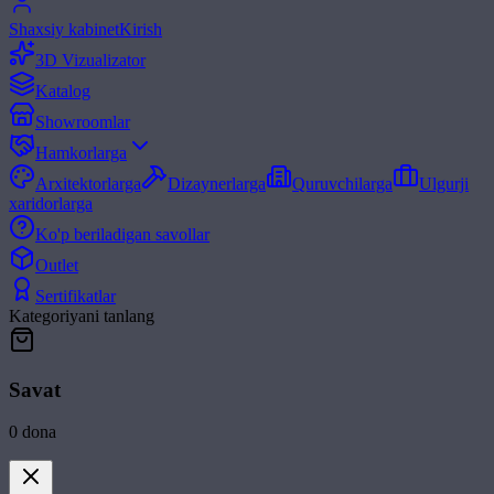
Shaxsiy kabinet
Kirish
3D Vizualizator
Katalog
Showroomlar
Hamkorlarga
Arxitektorlarga
Dizaynerlarga
Quruvchilarga
Ulgurji
xaridorlarga
Ko'p beriladigan savollar
Outlet
Sertifikatlar
Kategoriyani tanlang
Savat
0
dona