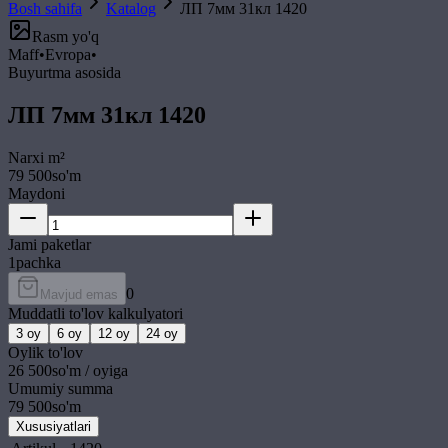
Bosh sahifa
Katalog
ЛП 7мм 31кл 1420
Rasm yo'q
Maff
•
Evropa
•
Buyurtma asosida
ЛП 7мм 31кл 1420
Narxi
m²
79 500
so'm
Maydoni
Jami paketlar
1
pachka
0
Mavjud emas
Muddatli to'lov kalkulyatori
3
oy
6
oy
12
oy
24
oy
Oylik to'lov
26 500
so'm / oyiga
Umumiy summa
79 500
so'm
Xususiyatlari