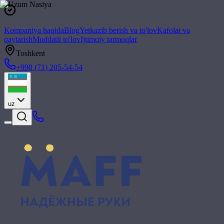
Kompaniya haqida
Blog
Yetkazib berish va to'lov
Kafolat va
qaytarish
Muddatli to'lov
Ijtimoiy tarmoqlar
Toshkent
+998 (71) 205-54-54
uz