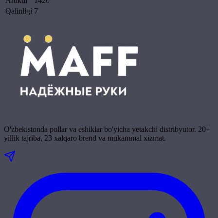
Artikul
1420
Qalinligi
7
O'zbekistonda pollar va eshiklar bo'yicha yetakchi distribyutor. 20+
yillik tajriba, 23 xalqaro brend va mukammal xizmat.