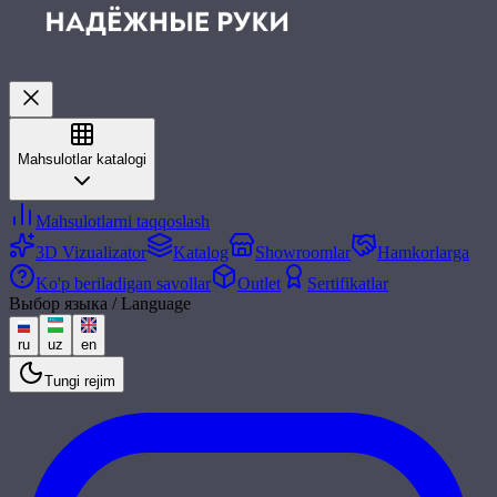
Mahsulotlar katalogi
Mahsulotlarni taqqoslash
3D Vizualizator
Katalog
Showroomlar
Hamkorlarga
Ko'p beriladigan savollar
Outlet
Sertifikatlar
Выбор языка / Language
ru
uz
en
Tungi rejim