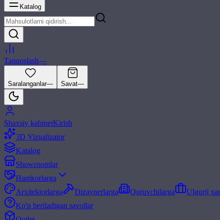
Katalog
Taqqoslash
—
Saralanganlar
—
Savat
—
Shaxsiy kabinet
Kirish
3D Vizualizator
Katalog
Showroomlar
Hamkorlarga
Arxitektorlarga
Dizaynerlarga
Quruvchilarga
Ulgurji xa
Ko'p beriladigan savollar
Outlet