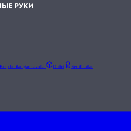
Ko'p beriladigan savollar
Outlet
Sertifikatlar