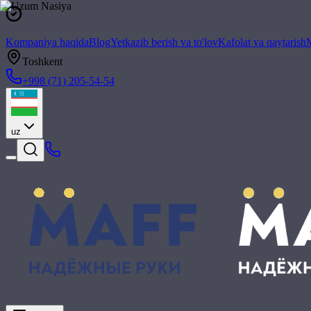
Kompaniya haqida
Blog
Yetkazib berish va to'lov
Kafolat va qaytarish
M
Toshkent
+998 (71) 205-54-54
uz