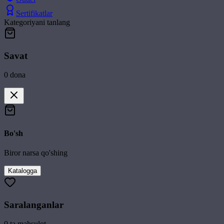
Sertifikatlar
Kategoriyani tanlang
Savat
0
dona
Bo'sh
Biror narsa qo'shing
Katalogga
Saralanganlar
0
ta mahsulot