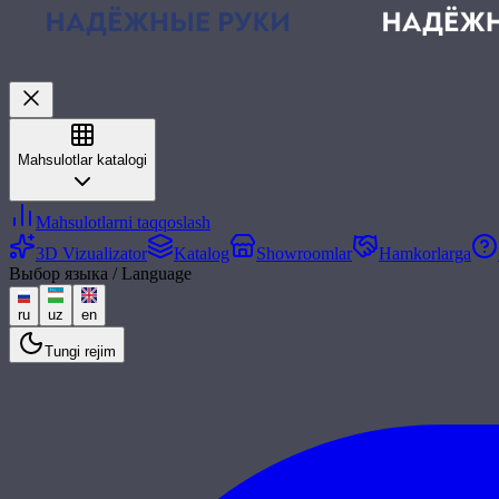
Mahsulotlar katalogi
Mahsulotlarni taqqoslash
3D Vizualizator
Katalog
Showroomlar
Hamkorlarga
Выбор языка / Language
ru
uz
en
Tungi rejim