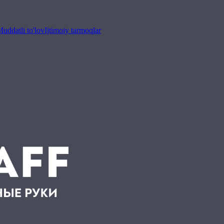
uddatli to'lov
Ijtimoiy tarmoqlar