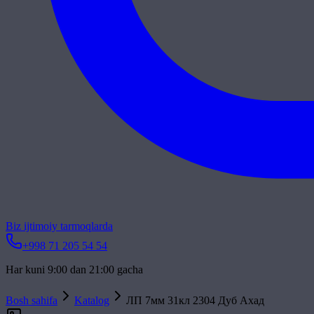
Biz ijtimoiy tarmoqlarda
+998 71 205 54 54
Har kuni 9:00 dan 21:00 gacha
Bosh sahifa
Katalog
ЛП 7мм 31кл 2304 Дуб Ахад