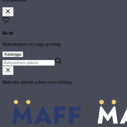
Bo'sh
Mahsulotlarni ro'yxatga qo'shing
Katalogga
Mahsulot qidirish uchun so'rov kiriting