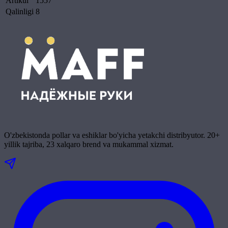
Artikul
1557
Qalinligi
8
O'zbekistonda pollar va eshiklar bo'yicha yetakchi distribyutor. 20+
yillik tajriba, 23 xalqaro brend va mukammal xizmat.