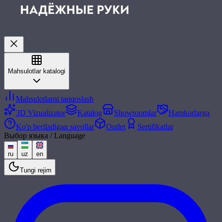
Mahsulotlar katalogi
Mahsulotlarni taqqoslash
3D Vizualizator
Katalog
Showroomlar
Hamkorlarga
Ko'p beriladigan savollar
Outlet
Sertifikatlar
Выбор языка / Language
ru
uz
en
Tungi rejim