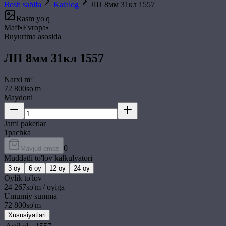
Bosh sahifa
Katalog
ЛП 8мм 31кл 1557
Rasm yo'q
Maff
•
Evropa
•
Buyurtma asosida
ЛП 8мм 31кл 1557
Narxi
m²
72 800
so'm
Maydoni
Jami paketlar
1
pachka
0
Mavjud emas
Muddatli to'lov kalkulyatori
3
oy
6
oy
12
oy
24
oy
Oylik to'lov
24 267
so'm / oyiga
Umumiy summa
72 800
so'm
Xususiyatlari