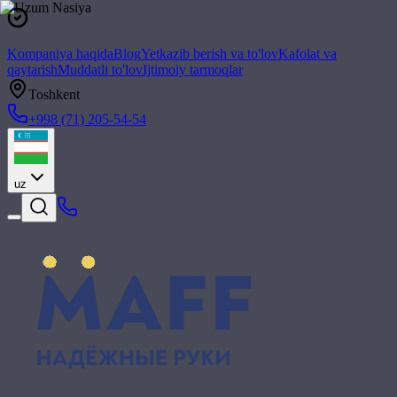
Kompaniya haqida
Blog
Yetkazib berish va to'lov
Kafolat va
qaytarish
Muddatli to'lov
Ijtimoiy tarmoqlar
Toshkent
+998 (71) 205-54-54
uz