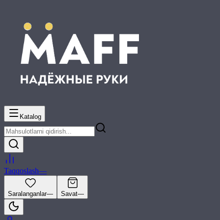
Katalog
Taqqoslash
—
Saralanganlar
—
Savat
—