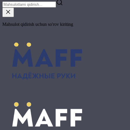
Mahsulot qidirish uchun so'rov kiriting