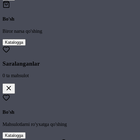
Bo'sh
Biror narsa qo'shing
Katalogga
Saralanganlar
0
ta mahsulot
Bo'sh
Mahsulotlarni ro'yxatga qo'shing
Katalogga