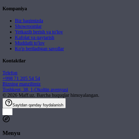
Kompaniya
Biz haqimizda
Showroomlar
Yetkazib berish va to'lov
Kafolat va qaytarish
Muddatli to'lov
Ko'p beriladigan savollar
Kontaktlar
Telefon
+998 71 205 54 54
Bizning manzilimiz
Toshkent, 38, 1-Okoltin avenyusi
©
2026
Maff.uz. Barcha huquqlar himoyalangan.
Saytdan qanday foydalanish
Menyu