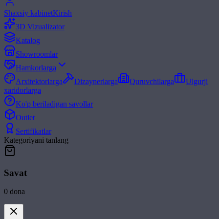
Shaxsiy kabinet
Kirish
3D Vizualizator
Katalog
Showroomlar
Hamkorlarga
Arxitektorlarga
Dizaynerlarga
Quruvchilarga
Ulgurji
xaridorlarga
Ko'p beriladigan savollar
Outlet
Sertifikatlar
Kategoriyani tanlang
Savat
0
dona