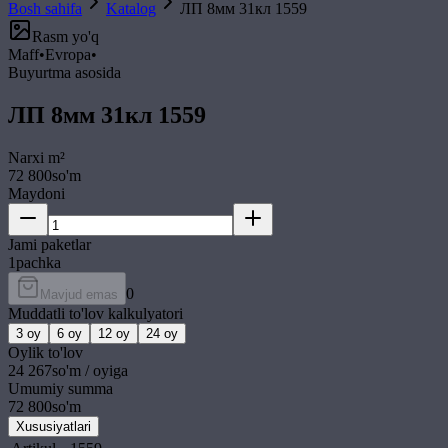
Bosh sahifa
Katalog
ЛП 8мм 31кл 1559
Rasm yo'q
Maff
•
Evropa
•
Buyurtma asosida
ЛП 8мм 31кл 1559
Narxi
m²
72 800
so'm
Maydoni
Jami paketlar
1
pachka
0
Mavjud emas
Muddatli to'lov kalkulyatori
3
oy
6
oy
12
oy
24
oy
Oylik to'lov
24 267
so'm / oyiga
Umumiy summa
72 800
so'm
Xususiyatlari