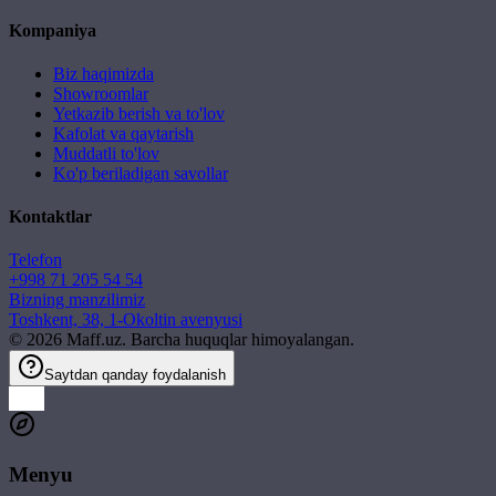
Kompaniya
Biz haqimizda
Showroomlar
Yetkazib berish va to'lov
Kafolat va qaytarish
Muddatli to'lov
Ko'p beriladigan savollar
Kontaktlar
Telefon
+998 71 205 54 54
Bizning manzilimiz
Toshkent, 38, 1-Okoltin avenyusi
©
2026
Maff.uz. Barcha huquqlar himoyalangan.
Saytdan qanday foydalanish
Menyu