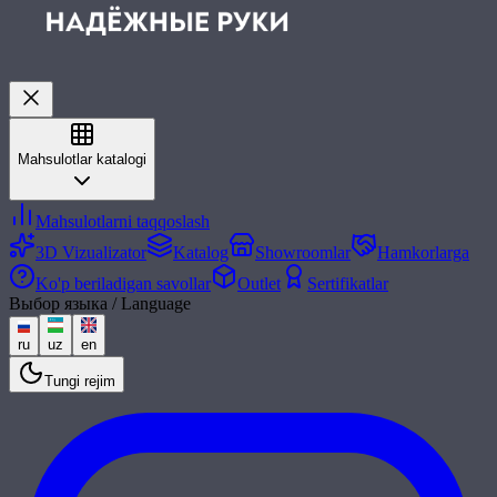
Mahsulotlar katalogi
Mahsulotlarni taqqoslash
3D Vizualizator
Katalog
Showroomlar
Hamkorlarga
Ko'p beriladigan savollar
Outlet
Sertifikatlar
Выбор языка / Language
ru
uz
en
Tungi rejim