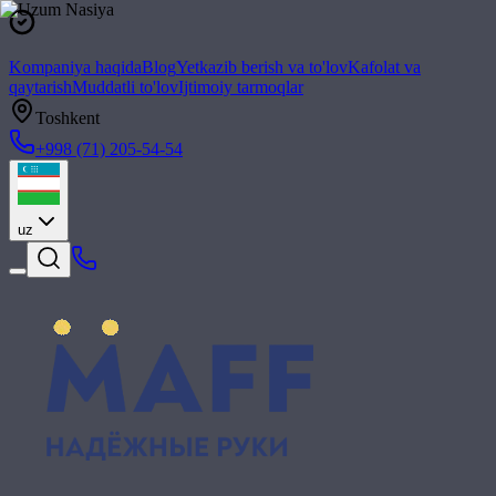
Kompaniya haqida
Blog
Yetkazib berish va to'lov
Kafolat va
qaytarish
Muddatli to'lov
Ijtimoiy tarmoqlar
Toshkent
+998 (71) 205-54-54
uz