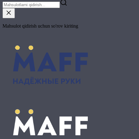
Mahsulot qidirish uchun so'rov kiriting