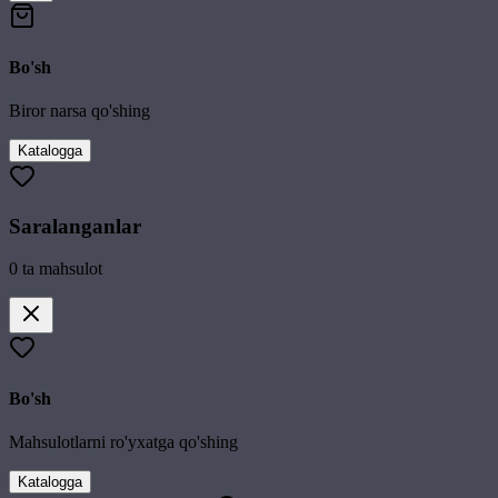
Bo'sh
Biror narsa qo'shing
Katalogga
Saralanganlar
0
ta mahsulot
Bo'sh
Mahsulotlarni ro'yxatga qo'shing
Katalogga