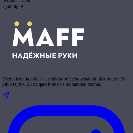
Artikul
1559
Qalinligi
8
O'zbekistonda pollar va eshiklar bo'yicha yetakchi distribyutor. 20+
yillik tajriba, 23 xalqaro brend va mukammal xizmat.