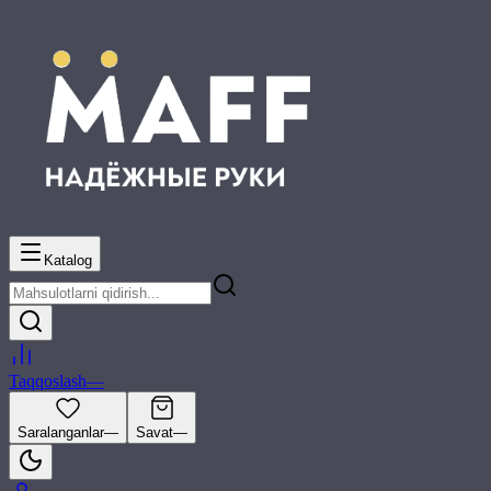
Katalog
Taqqoslash
—
Saralanganlar
—
Savat
—