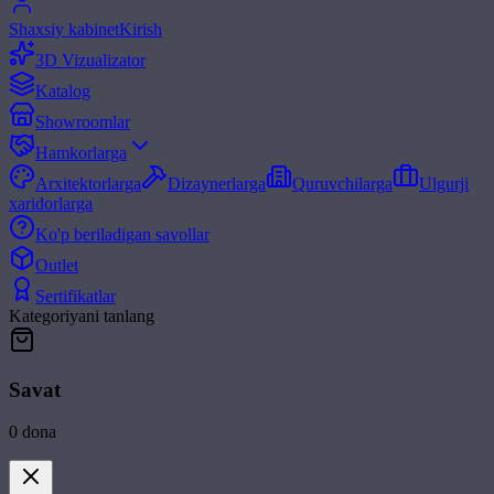
Shaxsiy kabinet
Kirish
3D Vizualizator
Katalog
Showroomlar
Hamkorlarga
Arxitektorlarga
Dizaynerlarga
Quruvchilarga
Ulgurji
xaridorlarga
Ko'p beriladigan savollar
Outlet
Sertifikatlar
Kategoriyani tanlang
Savat
0
dona