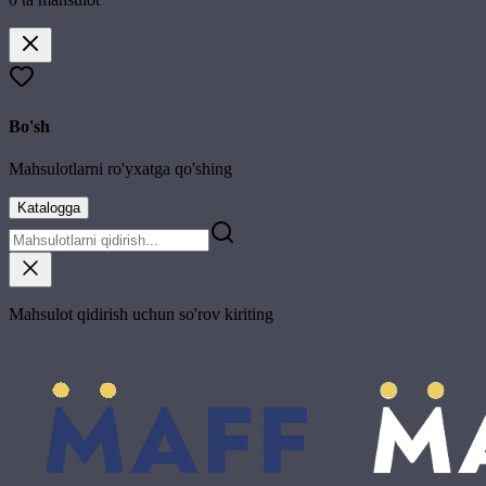
Bo'sh
Mahsulotlarni ro'yxatga qo'shing
Katalogga
Mahsulot qidirish uchun so'rov kiriting