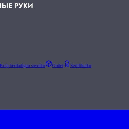
Ko'p beriladigan savollar
Outlet
Sertifikatlar