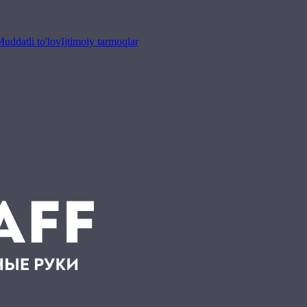
uddatli to'lov
Ijtimoiy tarmoqlar