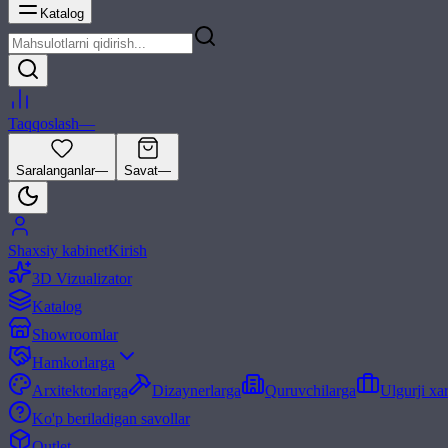
Katalog
Taqqoslash
—
Saralanganlar
—
Savat
—
Shaxsiy kabinet
Kirish
3D Vizualizator
Katalog
Showroomlar
Hamkorlarga
Arxitektorlarga
Dizaynerlarga
Quruvchilarga
Ulgurji xa
Ko'p beriladigan savollar
Outlet