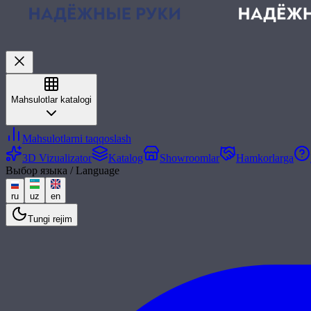
Mahsulotlar katalogi
Mahsulotlarni taqqoslash
3D Vizualizator
Katalog
Showroomlar
Hamkorlarga
Выбор языка / Language
ru
uz
en
Tungi rejim