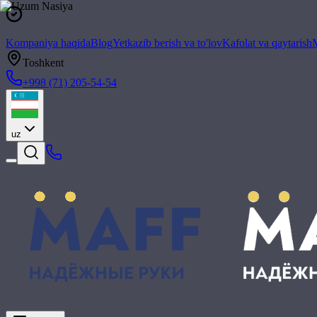
Kompaniya haqida
Blog
Yetkazib berish va to'lov
Kafolat va qaytarish
M
Toshkent
+998 (71) 205-54-54
uz