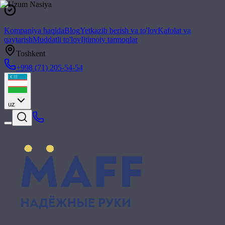
Kompaniya haqida
Blog
Yetkazib berish va to'lov
Kafolat va
qaytarish
Muddatli to'lov
Ijtimoiy tarmoqlar
Toshkent
+998 (71) 205-54-54
uz