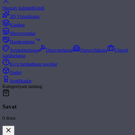
Shaxsiy kabinet
Kirish
3D Vizualizator
Katalog
Showroomlar
Hamkorlarga
Arxitektorlarga
Dizaynerlarga
Quruvchilarga
Ulgurji
xaridorlarga
Ko'p beriladigan savollar
Outlet
Sertifikatlar
Kategoriyani tanlang
Savat
0
dona