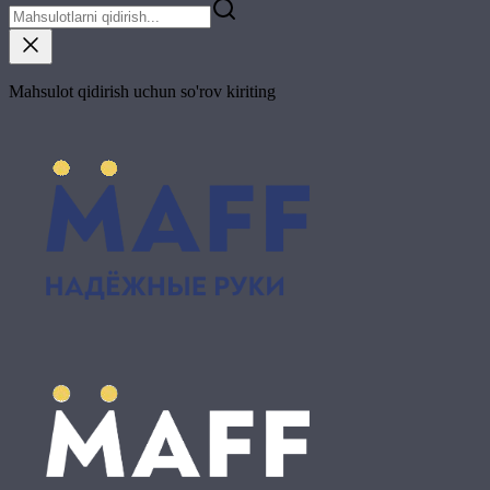
Mahsulot qidirish uchun so'rov kiriting