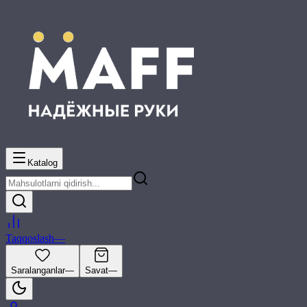
Katalog
Taqqoslash
—
Saralanganlar
—
Savat
—