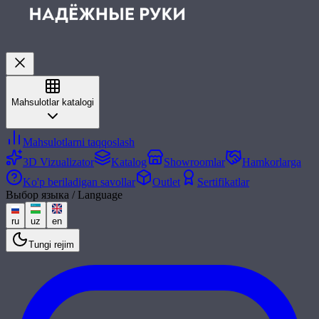
Mahsulotlar katalogi
Mahsulotlarni taqqoslash
3D Vizualizator
Katalog
Showroomlar
Hamkorlarga
Ko'p beriladigan savollar
Outlet
Sertifikatlar
Выбор языка / Language
ru
uz
en
Tungi rejim