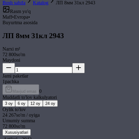
Bosh sahifa
Katalog
ЛП 8мм 31кл 2943
Rasm yo'q
Maff
•
Evropa
•
Buyurtma asosida
ЛП 8мм 31кл 2943
Narxi
m²
72 800
so'm
Maydoni
Jami paketlar
1
pachka
0
Mavjud emas
Muddatli to'lov kalkulyatori
3
oy
6
oy
12
oy
24
oy
Oylik to'lov
24 267
so'm / oyiga
Umumiy summa
72 800
so'm
Xususiyatlari