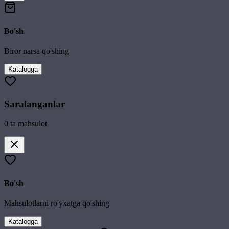
Bo'sh
Biror narsa qo'shing
Katalogga
Saralanganlar
0
ta mahsulot
Bo'sh
Mahsulotlarni ro'yxatga qo'shing
Katalogga