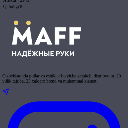
Artikul
2943
Qalinligi
8
O'zbekistonda pollar va eshiklar bo'yicha yetakchi distribyutor. 20+
yillik tajriba, 23 xalqaro brend va mukammal xizmat.