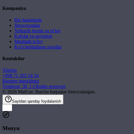
Kompaniya
Biz haqimizda
Showroomlar
Yetkazib berish va to'lov
Kafolat va qaytarish
Muddatli to'lov
Ko'p beriladigan savollar
Kontaktlar
Telefon
+998 71 205 54 54
Bizning manzilimiz
Toshkent, 38, 1-Okoltin avenyusi
©
2026
Maff.uz. Barcha huquqlar himoyalangan.
Saytdan qanday foydalanish
Menyu