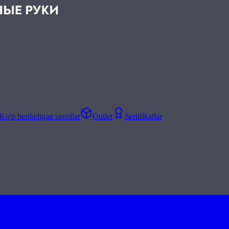
Ko'p beriladigan savollar
Outlet
Sertifikatlar