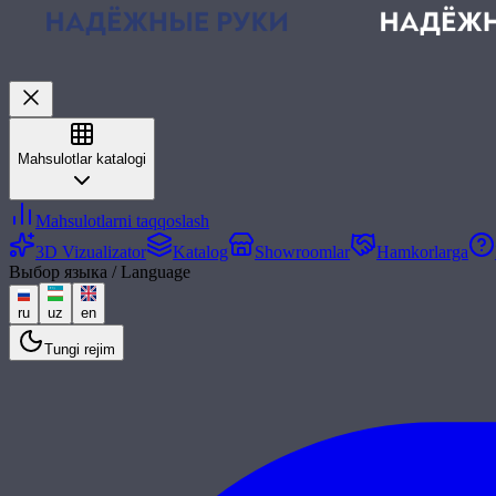
Mahsulotlar katalogi
Mahsulotlarni taqqoslash
3D Vizualizator
Katalog
Showroomlar
Hamkorlarga
Выбор языка / Language
ru
uz
en
Tungi rejim