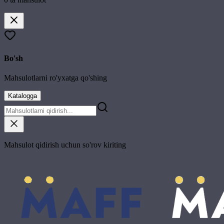
Bo'sh
Mahsulotlarni ro'yxatga qo'shing
Katalogga
Mahsulot qidirish uchun so'rov kiriting