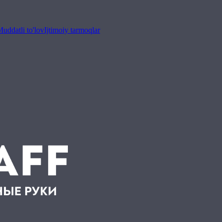
uddatli to'lov
Ijtimoiy tarmoqlar