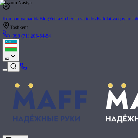
Kompaniya haqida
Blog
Yetkazib berish va to'lov
Kafolat va qaytarish
M
Toshkent
+998 (71) 205-54-54
uz