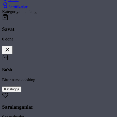
Sertifikatlar
Kategoriyani tanlang
Savat
0
dona
Bo'sh
Biror narsa qo'shing
Katalogga
Saralanganlar
0
ta mahsulot