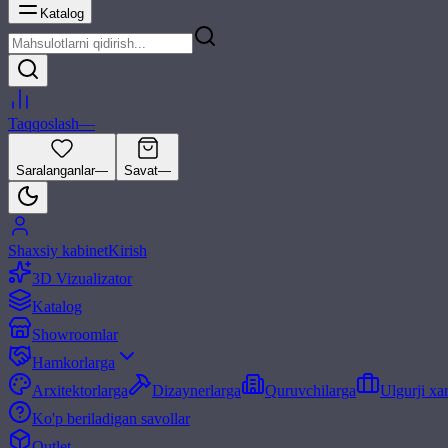
Katalog
Taqqoslash
—
Saralanganlar
—
Savat
—
Shaxsiy kabinet
Kirish
3D Vizualizator
Katalog
Showroomlar
Hamkorlarga
Arxitektorlarga
Dizaynerlarga
Quruvchilarga
Ulgurji xa
Ko'p beriladigan savollar
Outlet