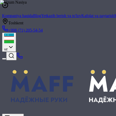
Kompaniya haqida
Blog
Yetkazib berish va to'lov
Kafolat va qaytarish
M
Toshkent
+998 (71) 205-54-54
uz