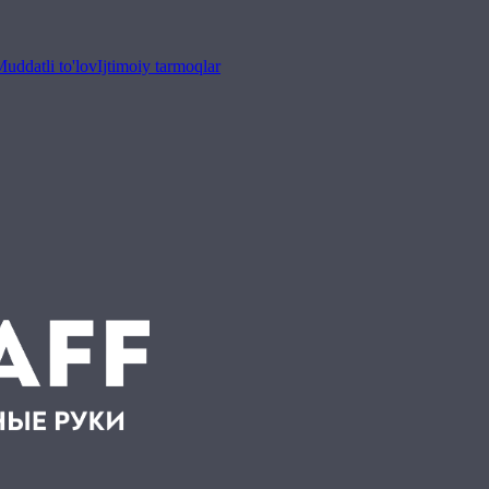
uddatli to'lov
Ijtimoiy tarmoqlar