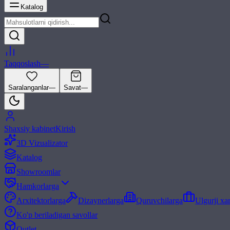
Katalog
Taqqoslash
—
Saralanganlar
—
Savat
—
Shaxsiy kabinet
Kirish
3D Vizualizator
Katalog
Showroomlar
Hamkorlarga
Arxitektorlarga
Dizaynerlarga
Quruvchilarga
Ulgurji xa
Ko'p beriladigan savollar
Outlet