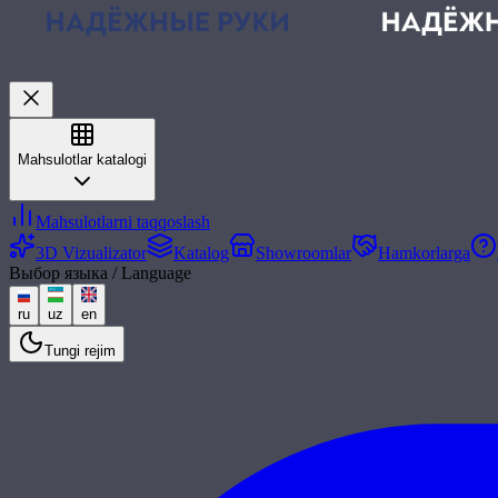
Mahsulotlar katalogi
Mahsulotlarni taqqoslash
3D Vizualizator
Katalog
Showroomlar
Hamkorlarga
Выбор языка / Language
ru
uz
en
Tungi rejim