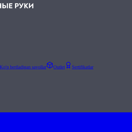
Ko'p beriladigan savollar
Outlet
Sertifikatlar