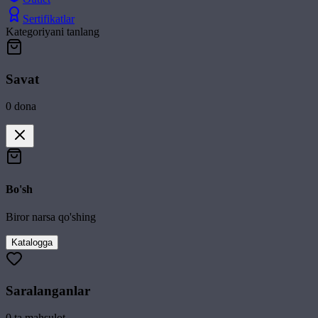
Sertifikatlar
Kategoriyani tanlang
Savat
0
dona
Bo'sh
Biror narsa qo'shing
Katalogga
Saralanganlar
0
ta mahsulot