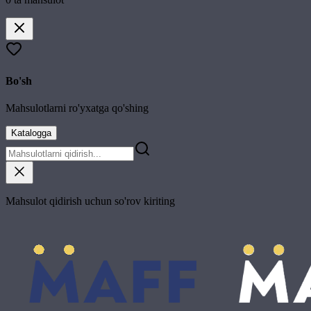
Bo'sh
Mahsulotlarni ro'yxatga qo'shing
Katalogga
Mahsulot qidirish uchun so'rov kiriting