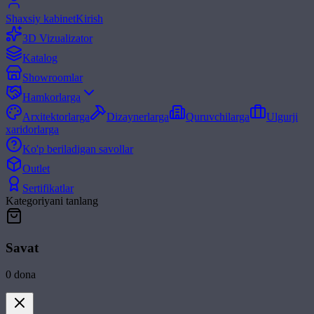
Shaxsiy kabinet
Kirish
3D Vizualizator
Katalog
Showroomlar
Hamkorlarga
Arxitektorlarga
Dizaynerlarga
Quruvchilarga
Ulgurji
xaridorlarga
Ko'p beriladigan savollar
Outlet
Sertifikatlar
Kategoriyani tanlang
Savat
0
dona