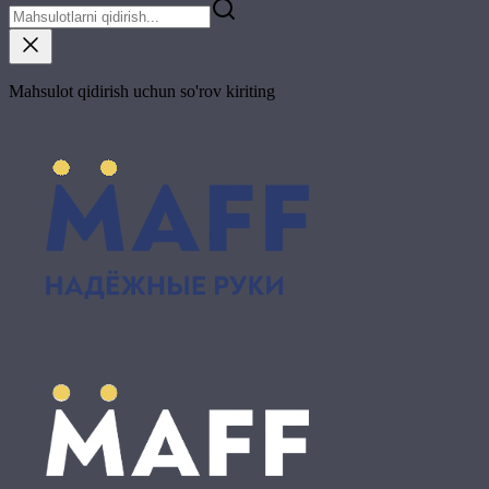
Mahsulot qidirish uchun so'rov kiriting