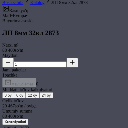
Bosh sahifa
Katalog
ЛП 8мм 32кл 2873
Rasm yo'q
Maff
•
Evropa
•
Buyurtma asosida
ЛП 8мм 32кл 2873
Narxi
m²
88 400
so'm
Maydoni
Jami paketlar
1
pachka
0
Mavjud emas
Muddatli to'lov kalkulyatori
3
oy
6
oy
12
oy
24
oy
Oylik to'lov
29 467
so'm / oyiga
Umumiy summa
88 400
so'm
Xususiyatlari