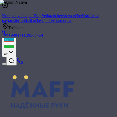
Kompaniya haqida
Blog
Yetkazib berish va to'lov
Kafolat va
qaytarish
Muddatli to'lov
Ijtimoiy tarmoqlar
Toshkent
+998 (71) 205-54-54
uz