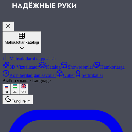
Mahsulotlar katalogi
Mahsulotlarni taqqoslash
3D Vizualizator
Katalog
Showroomlar
Hamkorlarga
Ko'p beriladigan savollar
Outlet
Sertifikatlar
Выбор языка / Language
ru
uz
en
Tungi rejim