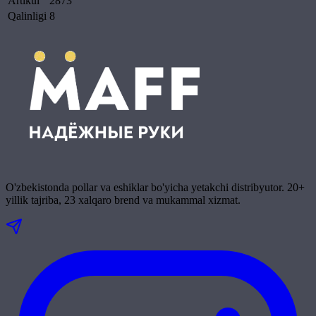
Artikul
2873
Qalinligi
8
O'zbekistonda pollar va eshiklar bo'yicha yetakchi distribyutor. 20+
yillik tajriba, 23 xalqaro brend va mukammal xizmat.