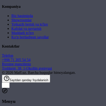
Kompaniya
Biz haqimizda
Showroomlar
Yetkazib berish va to'lov
Kafolat va qaytarish
Muddatli to'lov
Ko'p beriladigan savollar
Kontaktlar
Telefon
+998 71 205 54 54
Bizning manzilimiz
Toshkent, 38, 1-Okoltin avenyusi
©
2026
Maff.uz. Barcha huquqlar himoyalangan.
Saytdan qanday foydalanish
Menyu