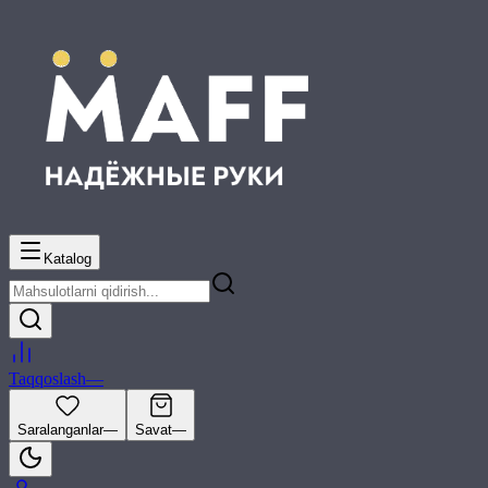
Katalog
Taqqoslash
—
Saralanganlar
—
Savat
—