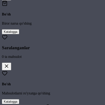
Bo'sh
Biror narsa qo'shing
Katalogga
Saralanganlar
0
ta mahsulot
Bo'sh
Mahsulotlarni ro'yxatga qo'shing
Katalogga