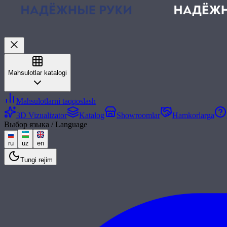
Mahsulotlar katalogi
Mahsulotlarni taqqoslash
3D Vizualizator
Katalog
Showroomlar
Hamkorlarga
Выбор языка / Language
ru
uz
en
Tungi rejim