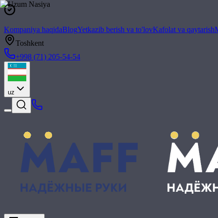
Kompaniya haqida
Blog
Yetkazib berish va to'lov
Kafolat va qaytarish
M
Toshkent
+998 (71) 205-54-54
uz