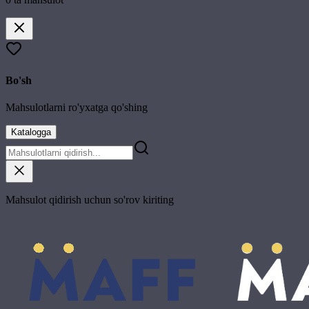
Bo'sh
Mahsulotlarni ro'yxatga qo'shing
Katalogga
Mahsulot qidirish uchun so'rov kiriting