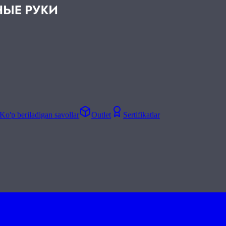
Ko'p beriladigan savollar
Outlet
Sertifikatlar