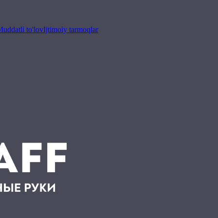
uddatli to'lov
Ijtimoiy tarmoqlar