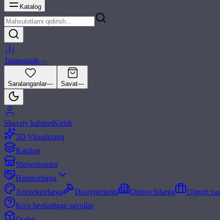
Katalog
Taqqoslash
—
Saralanganlar
—
Savat
—
Shaxsiy kabinet
Kirish
3D Vizualizator
Katalog
Showroomlar
Hamkorlarga
Arxitektorlarga
Dizaynerlarga
Quruvchilarga
Ulgurji xa
Ko'p beriladigan savollar
Outlet