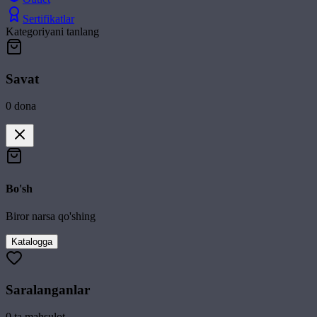
Sertifikatlar
Kategoriyani tanlang
Savat
0
dona
Bo'sh
Biror narsa qo'shing
Katalogga
Saralanganlar
0
ta mahsulot