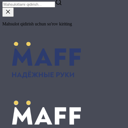
Mahsulot qidirish uchun so'rov kiriting