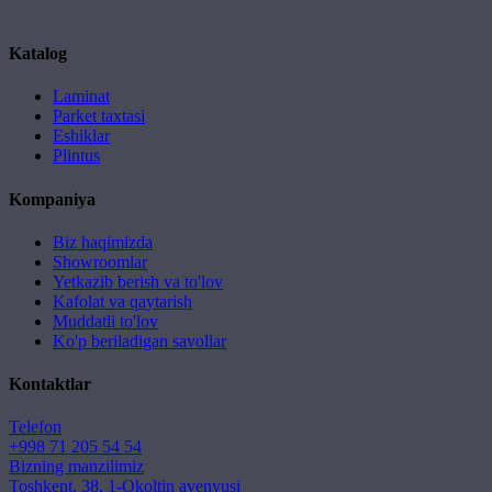
Katalog
Laminat
Parket taxtasi
Eshiklar
Plintus
Kompaniya
Biz haqimizda
Showroomlar
Yetkazib berish va to'lov
Kafolat va qaytarish
Muddatli to'lov
Ko'p beriladigan savollar
Kontaktlar
Telefon
+998 71 205 54 54
Bizning manzilimiz
Toshkent, 38, 1-Okoltin avenyusi