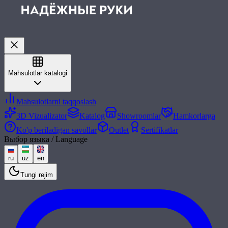
Mahsulotlar katalogi
Mahsulotlarni taqqoslash
3D Vizualizator
Katalog
Showroomlar
Hamkorlarga
Ko'p beriladigan savollar
Outlet
Sertifikatlar
Выбор языка / Language
ru
uz
en
Tungi rejim