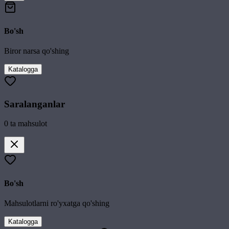
Bo'sh
Biror narsa qo'shing
Katalogga
Saralanganlar
0
ta mahsulot
Bo'sh
Mahsulotlarni ro'yxatga qo'shing
Katalogga