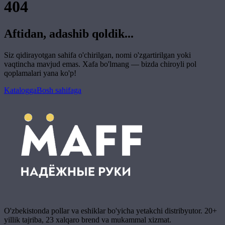
404
Aftidan, adashib qoldik...
Siz qidirayotgan sahifa o'chirilgan, nomi o'zgartirilgan yoki
vaqtincha mavjud emas. Xafa bo'lmang — bizda chiroyli pol
qoplamalari yana ko'p!
Katalogga
Bosh sahifaga
O'zbekistonda pollar va eshiklar bo'yicha yetakchi distribyutor. 20+
yillik tajriba, 23 xalqaro brend va mukammal xizmat.