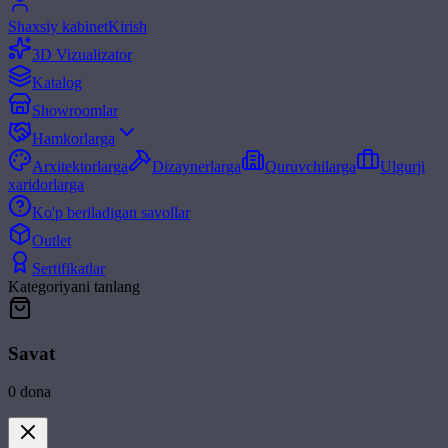
Shaxsiy kabinet
Kirish
3D Vizualizator
Katalog
Showroomlar
Hamkorlarga
Arxitektorlarga
Dizaynerlarga
Quruvchilarga
Ulgurji
xaridorlarga
Ko'p beriladigan savollar
Outlet
Sertifikatlar
Kategoriyani tanlang
Savat
0
dona