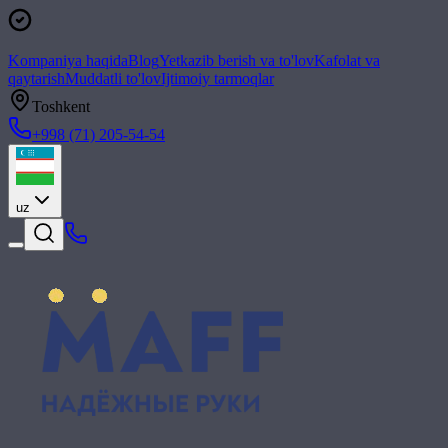
Kompaniya haqida
Blog
Yetkazib berish va to'lov
Kafolat va
qaytarish
Muddatli to'lov
Ijtimoiy tarmoqlar
Toshkent
+998 (71) 205-54-54
uz