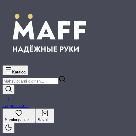
Katalog
Taqqoslash
—
Saralanganlar
—
Savat
—