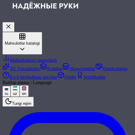
Mahsulotlar katalogi
Mahsulotlarni taqqoslash
3D Vizualizator
Katalog
Showroomlar
Hamkorlarga
Ko'p beriladigan savollar
Outlet
Sertifikatlar
Выбор языка / Language
ru
uz
en
Tungi rejim