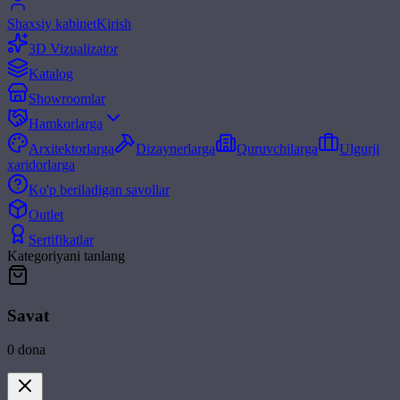
Shaxsiy kabinet
Kirish
3D Vizualizator
Katalog
Showroomlar
Hamkorlarga
Arxitektorlarga
Dizaynerlarga
Quruvchilarga
Ulgurji
xaridorlarga
Ko'p beriladigan savollar
Outlet
Sertifikatlar
Kategoriyani tanlang
Savat
0
dona