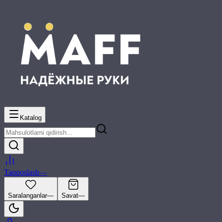
Katalog
Taqqoslash
—
Saralanganlar
—
Savat
—