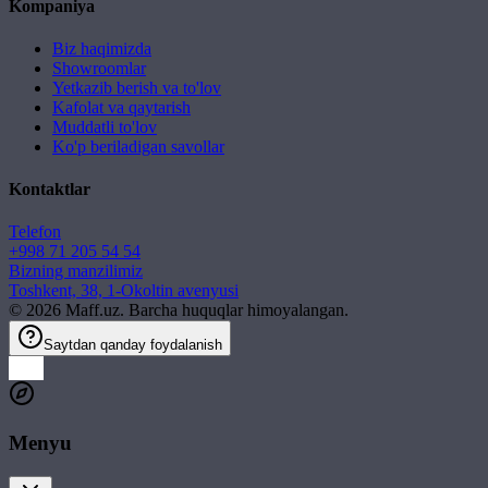
Kompaniya
Biz haqimizda
Showroomlar
Yetkazib berish va to'lov
Kafolat va qaytarish
Muddatli to'lov
Ko'p beriladigan savollar
Kontaktlar
Telefon
+998 71 205 54 54
Bizning manzilimiz
Toshkent, 38, 1-Okoltin avenyusi
©
2026
Maff.uz. Barcha huquqlar himoyalangan.
Saytdan qanday foydalanish
Menyu