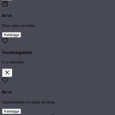
Bo'sh
Biror narsa qo'shing
Katalogga
Saralanganlar
0
ta mahsulot
Bo'sh
Mahsulotlarni ro'yxatga qo'shing
Katalogga