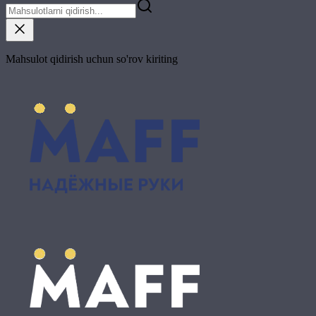
Mahsulot qidirish uchun so'rov kiriting