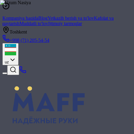
Kompaniya haqida
Blog
Yetkazib berish va to'lov
Kafolat va
qaytarish
Muddatli to'lov
Ijtimoiy tarmoqlar
Toshkent
+998 (71) 205-54-54
uz