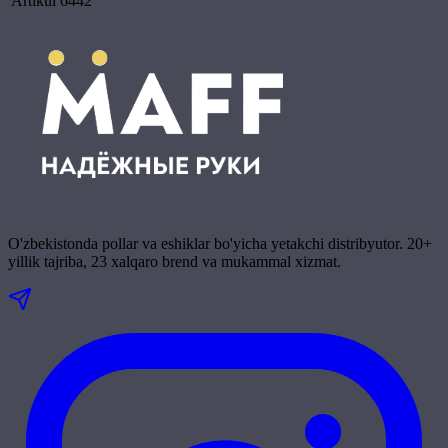
Artikul
6442
O'zbekistonda pollar va eshiklar bo'yicha yetakchi distribyutor. 20+
yillik tajriba, 23 xalqaro brend va mukammal xizmat.