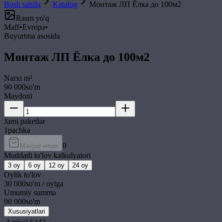
Bosh sahifa
Katalog
Монтаж ЛП Ёлка до 100м2
Rasm yo'q
Maff
•
Evropa
•
Buyurtma asosida
Монтаж ЛП Ёлка до 100м2
Narxi
m²
90 000
so'm
Maydoni
Jami paketlar
1
pachka
0
Mavjud emas
Muddatli to'lov kalkulyatori
3
oy
6
oy
12
oy
24
oy
Oylik to'lov
30 000
so'm / oyiga
Umumiy summa
90 000
so'm
Xususiyatlari