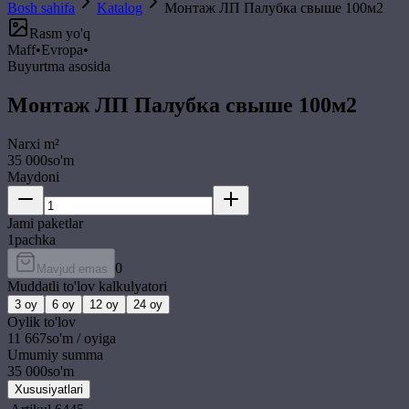
Bosh sahifa
Katalog
Монтаж ЛП Палубка свыше 100м2
Rasm yo'q
Maff
•
Evropa
•
Buyurtma asosida
Монтаж ЛП Палубка свыше 100м2
Narxi
m²
35 000
so'm
Maydoni
Jami paketlar
1
pachka
0
Mavjud emas
Muddatli to'lov kalkulyatori
3
oy
6
oy
12
oy
24
oy
Oylik to'lov
11 667
so'm / oyiga
Umumiy summa
35 000
so'm
Xususiyatlari