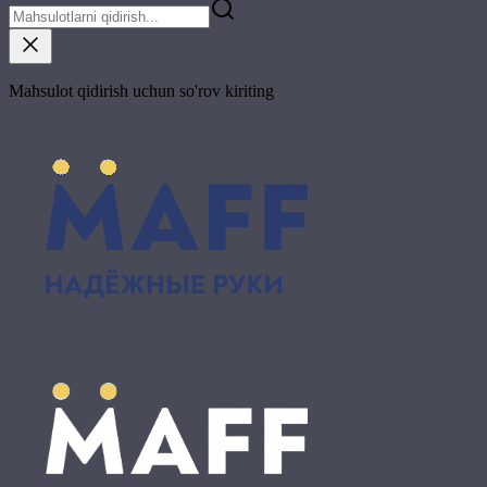
Mahsulot qidirish uchun so'rov kiriting