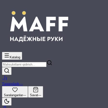
Katalog
Taqqoslash
—
Saralanganlar
—
Savat
—