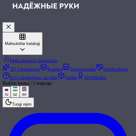
Mahsulotlar katalogi
Mahsulotlarni taqqoslash
3D Vizualizator
Katalog
Showroomlar
Hamkorlarga
Ko'p beriladigan savollar
Outlet
Sertifikatlar
Выбор языка / Language
ru
uz
en
Tungi rejim