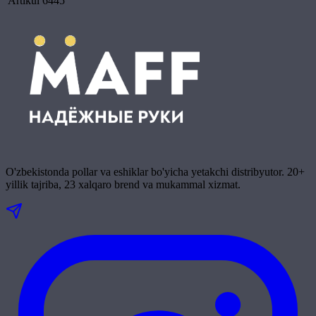
Artikul
6445
O'zbekistonda pollar va eshiklar bo'yicha yetakchi distribyutor. 20+
yillik tajriba, 23 xalqaro brend va mukammal xizmat.