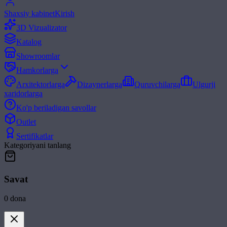
Shaxsiy kabinet
Kirish
3D Vizualizator
Katalog
Showroomlar
Hamkorlarga
Arxitektorlarga
Dizaynerlarga
Quruvchilarga
Ulgurji
xaridorlarga
Ko'p beriladigan savollar
Outlet
Sertifikatlar
Kategoriyani tanlang
Savat
0
dona