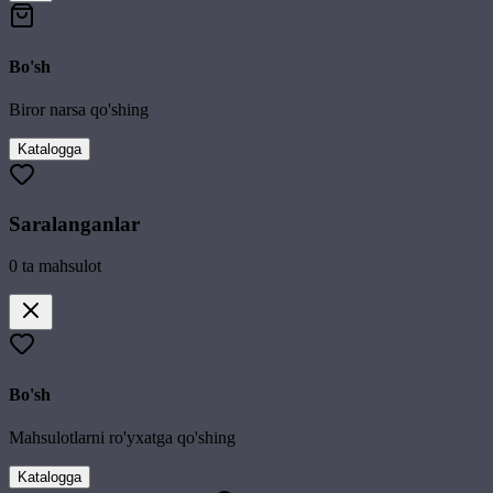
Bo'sh
Biror narsa qo'shing
Katalogga
Saralanganlar
0
ta mahsulot
Bo'sh
Mahsulotlarni ro'yxatga qo'shing
Katalogga