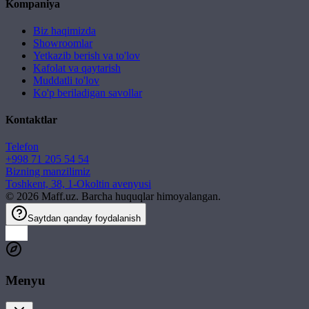
Kompaniya
Biz haqimizda
Showroomlar
Yetkazib berish va to'lov
Kafolat va qaytarish
Muddatli to'lov
Ko'p beriladigan savollar
Kontaktlar
Telefon
+998 71 205 54 54
Bizning manzilimiz
Toshkent, 38, 1-Okoltin avenyusi
©
2026
Maff.uz. Barcha huquqlar himoyalangan.
Saytdan qanday foydalanish
Menyu