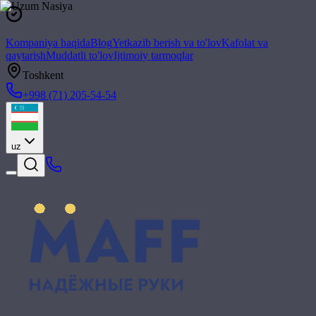
Kompaniya haqida
Blog
Yetkazib berish va to'lov
Kafolat va
qaytarish
Muddatli to'lov
Ijtimoiy tarmoqlar
Toshkent
+998 (71) 205-54-54
uz