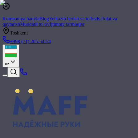
Kompaniya haqida
Blog
Yetkazib berish va to'lov
Kafolat va
qaytarish
Muddatli to'lov
Ijtimoiy tarmoqlar
Toshkent
+998 (71) 205-54-54
uz