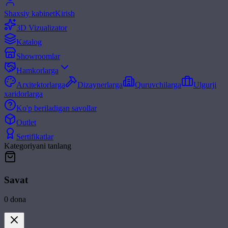
Shaxsiy kabinet
Kirish
3D Vizualizator
Katalog
Showroomlar
Hamkorlarga
Arxitektorlarga
Dizaynerlarga
Quruvchilarga
Ulgurji
xaridorlarga
Ko'p beriladigan savollar
Outlet
Sertifikatlar
Kategoriyani tanlang
Savat
0
dona