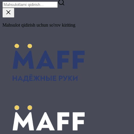
Mahsulot qidirish uchun so'rov kiriting