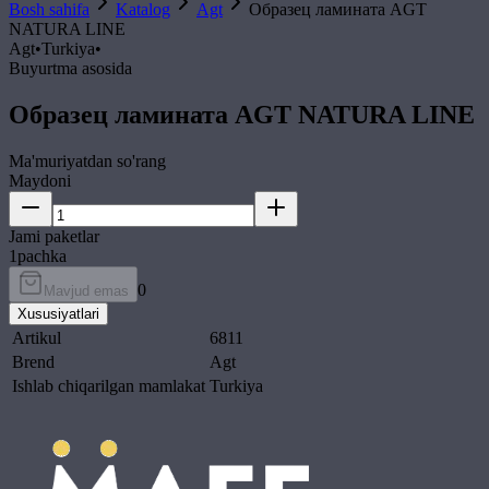
Bosh sahifa
Katalog
Agt
Образец ламината AGT
NATURA LINE
Agt
•
Turkiya
•
Buyurtma asosida
Образец ламината AGT NATURA LINE
Ma'muriyatdan so'rang
Maydoni
Jami paketlar
1
pachka
0
Mavjud emas
Xususiyatlari
Artikul
6811
Brend
Agt
Ishlab chiqarilgan mamlakat
Turkiya