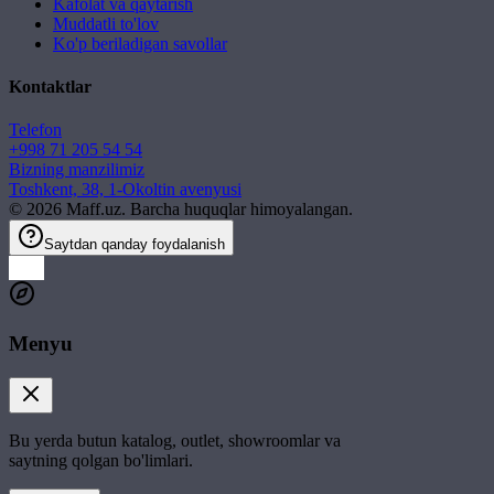
Kafolat va qaytarish
Muddatli to'lov
Ko'p beriladigan savollar
Kontaktlar
Telefon
+998 71 205 54 54
Bizning manzilimiz
Toshkent, 38, 1-Okoltin avenyusi
©
2026
Maff.uz. Barcha huquqlar himoyalangan.
Saytdan qanday foydalanish
Menyu
Bu yerda butun katalog, outlet, showroomlar va
saytning qolgan bo'limlari.