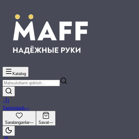
Katalog
Taqqoslash
—
Saralanganlar
—
Savat
—