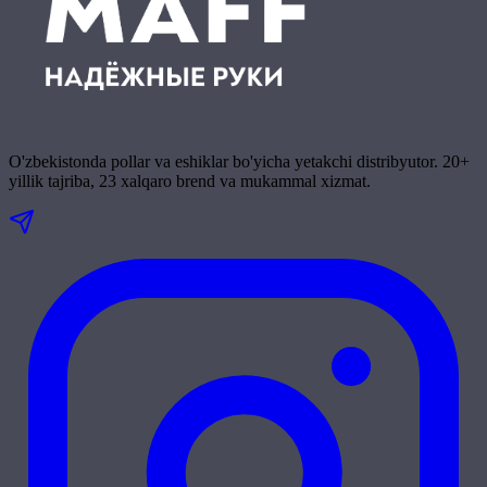
O'zbekistonda pollar va eshiklar bo'yicha yetakchi distribyutor. 20+
yillik tajriba, 23 xalqaro brend va mukammal xizmat.