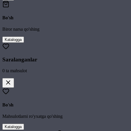
Bo'sh
Biror narsa qo'shing
Katalogga
Saralanganlar
0
ta mahsulot
Bo'sh
Mahsulotlarni ro'yxatga qo'shing
Katalogga