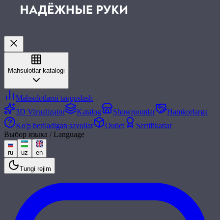
Mahsulotlar katalogi
Mahsulotlarni taqqoslash
3D Vizualizator
Katalog
Showroomlar
Hamkorlarga
Ko'p beriladigan savollar
Outlet
Sertifikatlar
Выбор языка / Language
ru
uz
en
Tungi rejim