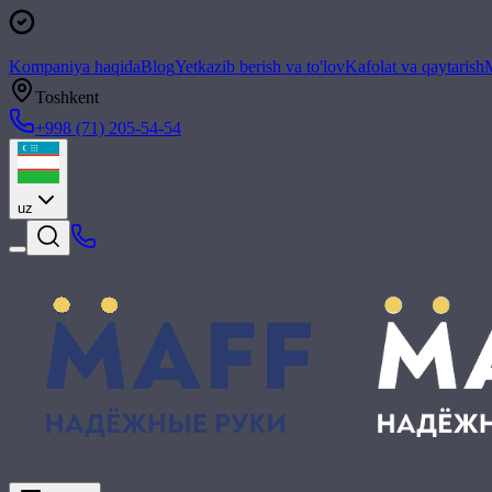
Kompaniya haqida
Blog
Yetkazib berish va to'lov
Kafolat va qaytarish
M
Toshkent
+998 (71) 205-54-54
uz