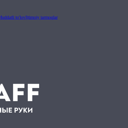
uddatli to'lov
Ijtimoiy tarmoqlar