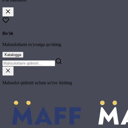
Bo'sh
Mahsulotlarni ro'yxatga qo'shing
Katalogga
Mahsulot qidirish uchun so'rov kiriting