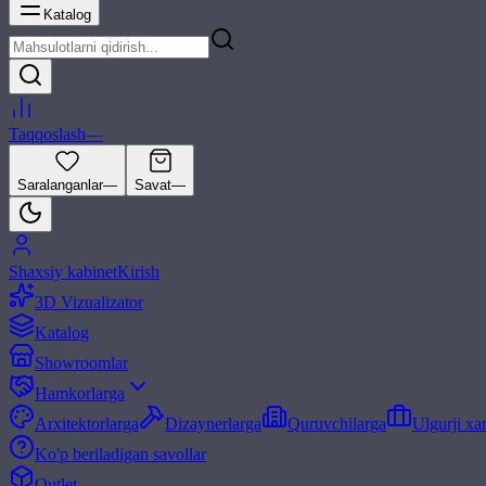
Katalog
Taqqoslash
—
Saralanganlar
—
Savat
—
Shaxsiy kabinet
Kirish
3D Vizualizator
Katalog
Showroomlar
Hamkorlarga
Arxitektorlarga
Dizaynerlarga
Quruvchilarga
Ulgurji xa
Ko'p beriladigan savollar
Outlet