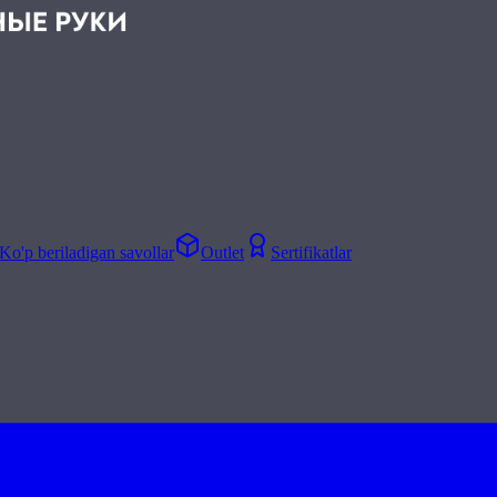
Ko'p beriladigan savollar
Outlet
Sertifikatlar