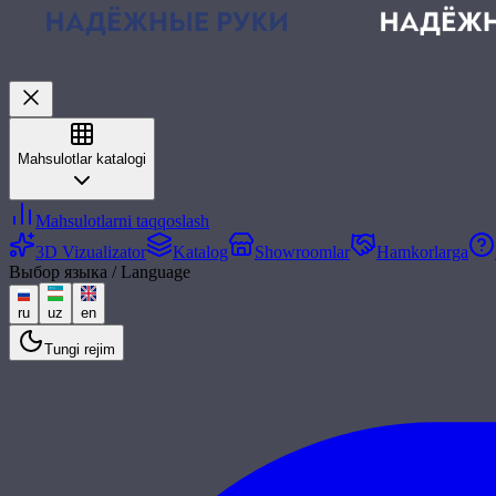
Mahsulotlar katalogi
Mahsulotlarni taqqoslash
3D Vizualizator
Katalog
Showroomlar
Hamkorlarga
Выбор языка / Language
ru
uz
en
Tungi rejim