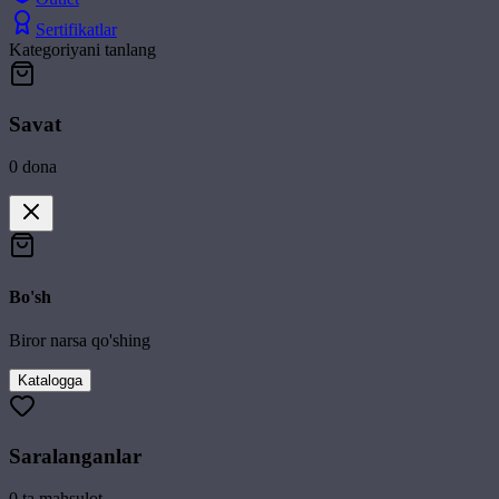
Sertifikatlar
Kategoriyani tanlang
Savat
0
dona
Bo'sh
Biror narsa qo'shing
Katalogga
Saralanganlar
0
ta mahsulot