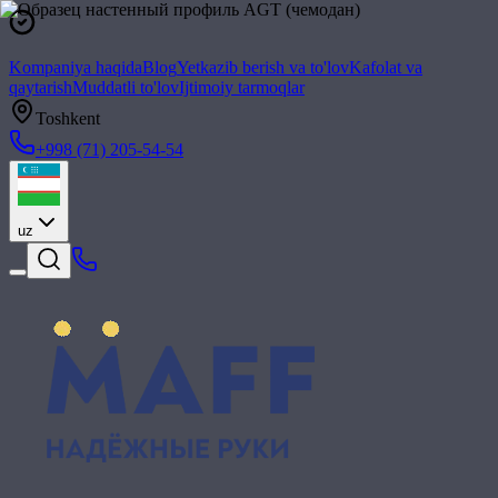
Kompaniya haqida
Blog
Yetkazib berish va to'lov
Kafolat va
qaytarish
Muddatli to'lov
Ijtimoiy tarmoqlar
Toshkent
+998 (71) 205-54-54
uz