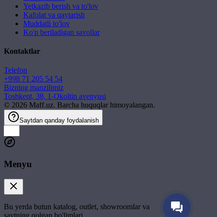
Yetkazib berish va to'lov
Kafolat va qaytarish
Muddatli to'lov
Ko'p beriladigan savollar
Kontaktlar
Telefon
+998 71 205 54 54
Bizning manzilimiz
Toshkent, 38, 1-Okoltin avenyusi
©
2026
Maff.uz. Barcha huquqlar himoyalangan.
Saytdan qanday foydalanish
Menyu
Bu yerda butun katalog, outlet, showroomlar va
saytning qolgan bo'limlari.