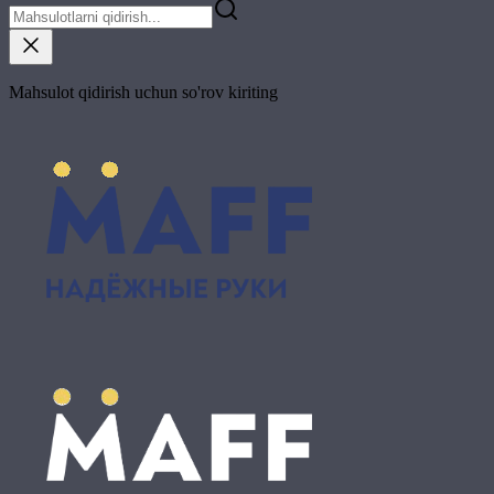
Mahsulot qidirish uchun so'rov kiriting