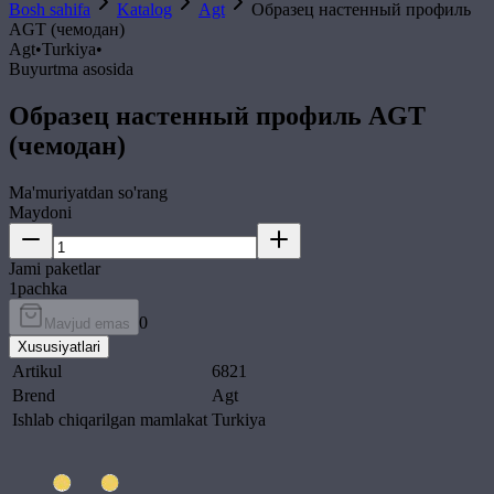
Bosh sahifa
Katalog
Agt
Образец настенный профиль
AGT (чемодан)
Agt
•
Turkiya
•
Buyurtma asosida
Образец настенный профиль AGT
(чемодан)
Ma'muriyatdan so'rang
Maydoni
Jami paketlar
1
pachka
0
Mavjud emas
Xususiyatlari
Artikul
6821
Brend
Agt
Ishlab chiqarilgan mamlakat
Turkiya