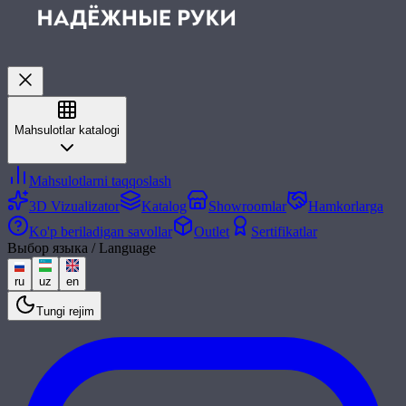
Mahsulotlar katalogi
Mahsulotlarni taqqoslash
3D Vizualizator
Katalog
Showroomlar
Hamkorlarga
Ko'p beriladigan savollar
Outlet
Sertifikatlar
Выбор языка / Language
ru
uz
en
Tungi rejim