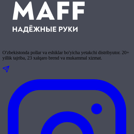
O'zbekistonda pollar va eshiklar bo'yicha yetakchi distribyutor. 20+
yillik tajriba, 23 xalqaro brend va mukammal xizmat.