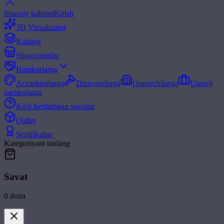
Shaxsiy kabinet
Kirish
3D Vizualizator
Katalog
Showroomlar
Hamkorlarga
Arxitektorlarga
Dizaynerlarga
Quruvchilarga
Ulgurji
xaridorlarga
Ko'p beriladigan savollar
Outlet
Sertifikatlar
Kategoriyani tanlang
Savat
0
dona