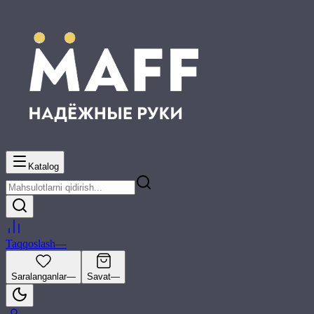
Katalog
Taqqoslash
—
Saralanganlar
—
Savat
—