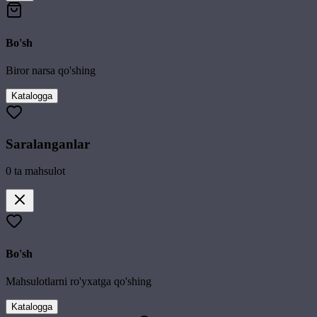
Bo'sh
Biror narsa qo'shing
Katalogga
Saralanganlar
0
ta mahsulot
Bo'sh
Mahsulotlarni ro'yxatga qo'shing
Katalogga