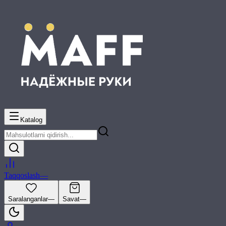
Katalog
Taqqoslash
—
Saralanganlar
—
Savat
—