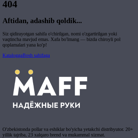
404
Aftidan, adashib qoldik...
Siz qidirayotgan sahifa o'chirilgan, nomi o'zgartirilgan yoki
vaqtincha mavjud emas. Xafa bo'lmang — bizda chiroyli pol
qoplamalari yana ko'p!
Katalogga
Bosh sahifaga
O'zbekistonda pollar va eshiklar bo'yicha yetakchi distribyutor. 20+
yillik tajriba, 23 xalqaro brend va mukammal xizmat.