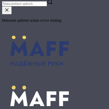
Mahsulot qidirish uchun so'rov kiriting