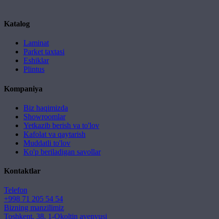
Katalog
Laminat
Parket taxtasi
Eshiklar
Plintus
Kompaniya
Biz haqimizda
Showroomlar
Yetkazib berish va to'lov
Kafolat va qaytarish
Muddatli to'lov
Ko'p beriladigan savollar
Kontaktlar
Telefon
+998 71 205 54 54
Bizning manzilimiz
Toshkent, 38, 1-Okoltin avenyusi