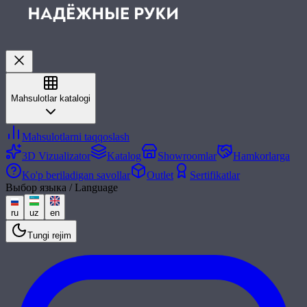
Mahsulotlar katalogi
Mahsulotlarni taqqoslash
3D Vizualizator
Katalog
Showroomlar
Hamkorlarga
Ko'p beriladigan savollar
Outlet
Sertifikatlar
Выбор языка / Language
ru
uz
en
Tungi rejim