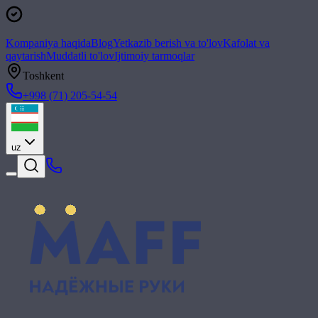
Kompaniya haqida
Blog
Yetkazib berish va to'lov
Kafolat va
qaytarish
Muddatli to'lov
Ijtimoiy tarmoqlar
Toshkent
+998 (71) 205-54-54
uz