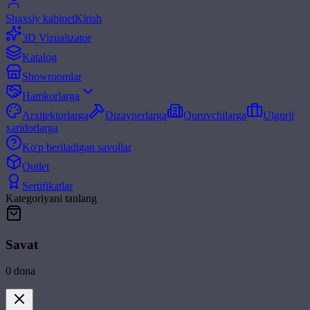
Shaxsiy kabinet
Kirish
3D Vizualizator
Katalog
Showroomlar
Hamkorlarga
Arxitektorlarga
Dizaynerlarga
Quruvchilarga
Ulgurji
xaridorlarga
Ko'p beriladigan savollar
Outlet
Sertifikatlar
Kategoriyani tanlang
Savat
0
dona