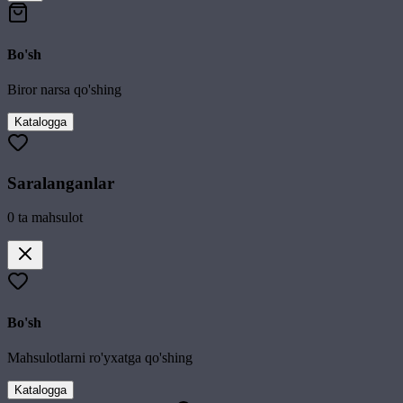
Bo'sh
Biror narsa qo'shing
Katalogga
Saralanganlar
0
ta mahsulot
Bo'sh
Mahsulotlarni ro'yxatga qo'shing
Katalogga