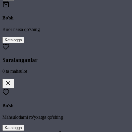
Bo'sh
Biror narsa qo'shing
Katalogga
Saralanganlar
0
ta mahsulot
Bo'sh
Mahsulotlarni ro'yxatga qo'shing
Katalogga