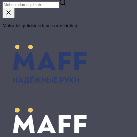
Mahsulot qidirish uchun so'rov kiriting