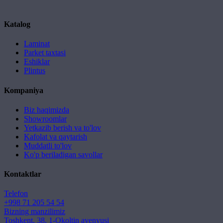
Katalog
Laminat
Parket taxtasi
Eshiklar
Plintus
Kompaniya
Biz haqimizda
Showroomlar
Yetkazib berish va to'lov
Kafolat va qaytarish
Muddatli to'lov
Ko'p beriladigan savollar
Kontaktlar
Telefon
+998 71 205 54 54
Bizning manzilimiz
Toshkent, 38, 1-Okoltin avenyusi