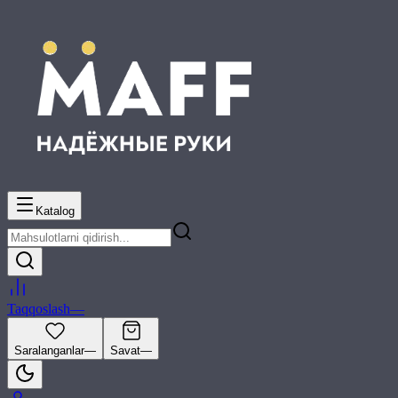
Katalog
Taqqoslash
—
Saralanganlar
—
Savat
—