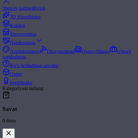
Shaxsiy kabinet
Kirish
3D Vizualizator
Katalog
Showroomlar
Hamkorlarga
Arxitektorlarga
Dizaynerlarga
Quruvchilarga
Ulgurji
xaridorlarga
Ko'p beriladigan savollar
Outlet
Sertifikatlar
Kategoriyani tanlang
Savat
0
dona