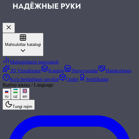
Mahsulotlar katalogi
Mahsulotlarni taqqoslash
3D Vizualizator
Katalog
Showroomlar
Hamkorlarga
Ko'p beriladigan savollar
Outlet
Sertifikatlar
Выбор языка / Language
ru
uz
en
Tungi rejim