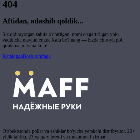
404
Aftidan, adashib qoldik...
Siz qidirayotgan sahifa o'chirilgan, nomi o'zgartirilgan yoki
vaqtincha mavjud emas. Xafa bo'lmang — bizda chiroyli pol
qoplamalari yana ko'p!
Katalogga
Bosh sahifaga
O'zbekistonda pollar va eshiklar bo'yicha yetakchi distribyutor. 20+
yillik tajriba, 23 xalqaro brend va mukammal xizmat.