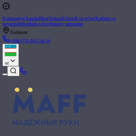
Kompaniya haqida
Blog
Yetkazib berish va to'lov
Kafolat va
qaytarish
Muddatli to'lov
Ijtimoiy tarmoqlar
Toshkent
+998 (71) 205-54-54
uz