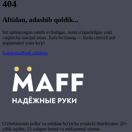
404
Aftidan, adashib qoldik...
Siz qidirayotgan sahifa o'chirilgan, nomi o'zgartirilgan yoki
vaqtincha mavjud emas. Xafa bo'lmang — bizda chiroyli pol
qoplamalari yana ko'p!
Katalogga
Bosh sahifaga
O'zbekistonda pollar va eshiklar bo'yicha yetakchi distribyutor. 20+
yillik tajriba, 23 xalqaro brend va mukammal xizmat.