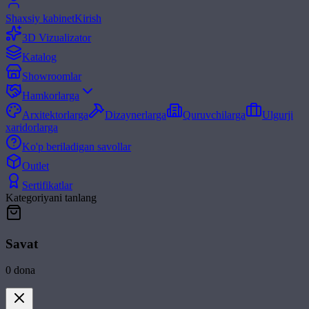
Shaxsiy kabinet
Kirish
3D Vizualizator
Katalog
Showroomlar
Hamkorlarga
Arxitektorlarga
Dizaynerlarga
Quruvchilarga
Ulgurji
xaridorlarga
Ko'p beriladigan savollar
Outlet
Sertifikatlar
Kategoriyani tanlang
Savat
0
dona