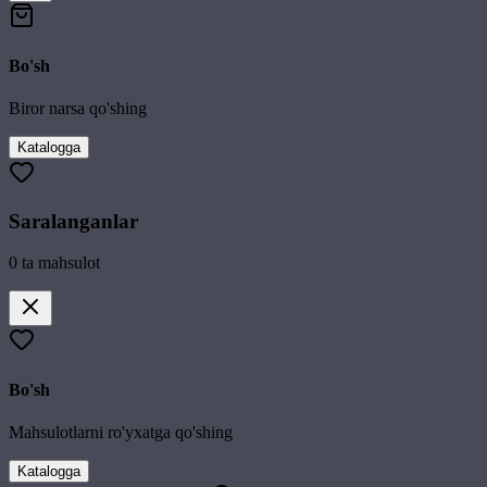
Bo'sh
Biror narsa qo'shing
Katalogga
Saralanganlar
0
ta mahsulot
Bo'sh
Mahsulotlarni ro'yxatga qo'shing
Katalogga