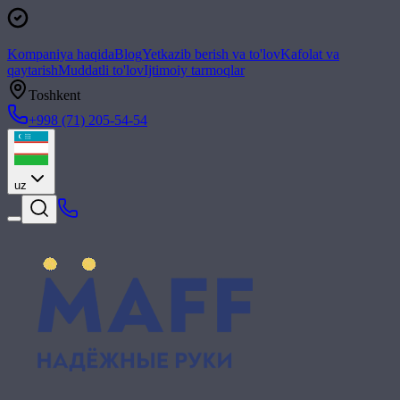
Kompaniya haqida
Blog
Yetkazib berish va to'lov
Kafolat va
qaytarish
Muddatli to'lov
Ijtimoiy tarmoqlar
Toshkent
+998 (71) 205-54-54
uz