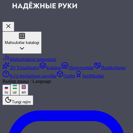
Mahsulotlar katalogi
Mahsulotlarni taqqoslash
3D Vizualizator
Katalog
Showroomlar
Hamkorlarga
Ko'p beriladigan savollar
Outlet
Sertifikatlar
Выбор языка / Language
ru
uz
en
Tungi rejim