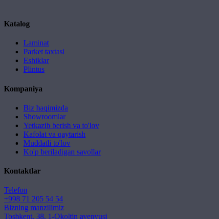
Katalog
Laminat
Parket taxtasi
Eshiklar
Plintus
Kompaniya
Biz haqimizda
Showroomlar
Yetkazib berish va to'lov
Kafolat va qaytarish
Muddatli to'lov
Ko'p beriladigan savollar
Kontaktlar
Telefon
+998 71 205 54 54
Bizning manzilimiz
Toshkent, 38, 1-Okoltin avenyusi