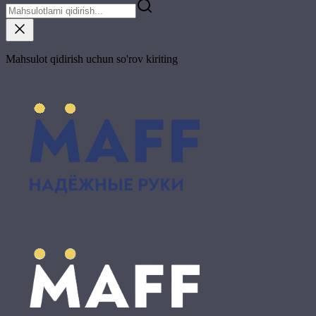
Mahsulot qidirish uchun so'rov kiriting