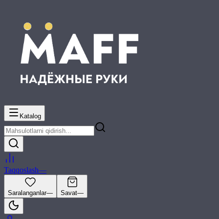
Katalog
Taqqoslash
—
Saralanganlar
—
Savat
—