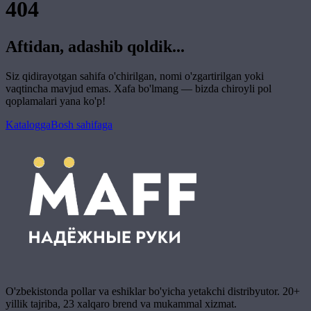
404
Aftidan, adashib qoldik...
Siz qidirayotgan sahifa o'chirilgan, nomi o'zgartirilgan yoki
vaqtincha mavjud emas. Xafa bo'lmang — bizda chiroyli pol
qoplamalari yana ko'p!
Katalogga
Bosh sahifaga
O'zbekistonda pollar va eshiklar bo'yicha yetakchi distribyutor. 20+
yillik tajriba, 23 xalqaro brend va mukammal xizmat.