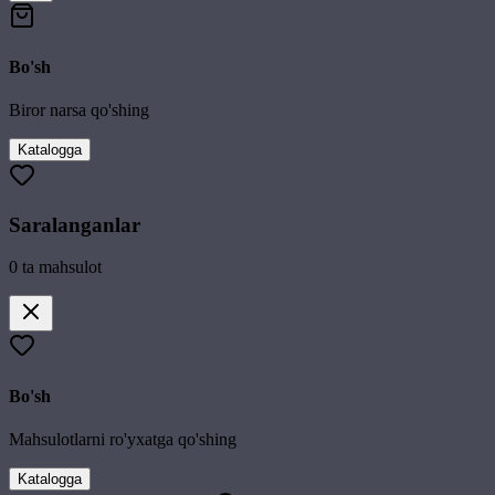
Bo'sh
Biror narsa qo'shing
Katalogga
Saralanganlar
0
ta mahsulot
Bo'sh
Mahsulotlarni ro'yxatga qo'shing
Katalogga