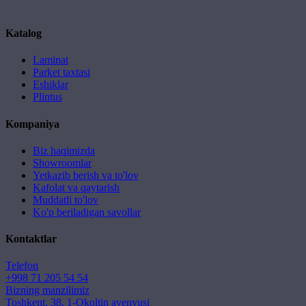
Katalog
Laminat
Parket taxtasi
Eshiklar
Plintus
Kompaniya
Biz haqimizda
Showroomlar
Yetkazib berish va to'lov
Kafolat va qaytarish
Muddatli to'lov
Ko'p beriladigan savollar
Kontaktlar
Telefon
+998 71 205 54 54
Bizning manzilimiz
Toshkent, 38, 1-Okoltin avenyusi