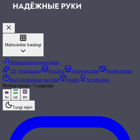
Mahsulotlar katalogi
Mahsulotlarni taqqoslash
3D Vizualizator
Katalog
Showroomlar
Hamkorlarga
Ko'p beriladigan savollar
Outlet
Sertifikatlar
Выбор языка / Language
ru
uz
en
Tungi rejim