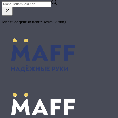
Mahsulot qidirish uchun so'rov kiriting