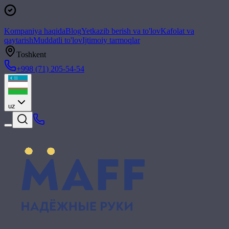
Kompaniya haqida
Blog
Yetkazib berish va to'lov
Kafolat va
qaytarish
Muddatli to'lov
Ijtimoiy tarmoqlar
Toshkent
+998 (71) 205-54-54
uz