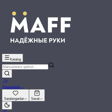
Katalog
Taqqoslash
—
Saralanganlar
—
Savat
—