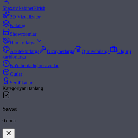
Shaxsiy kabinet
Kirish
3D Vizualizator
Katalog
Showroomlar
Hamkorlarga
Arxitektorlarga
Dizaynerlarga
Quruvchilarga
Ulgurji
xaridorlarga
Ko'p beriladigan savollar
Outlet
Sertifikatlar
Kategoriyani tanlang
Savat
0
dona