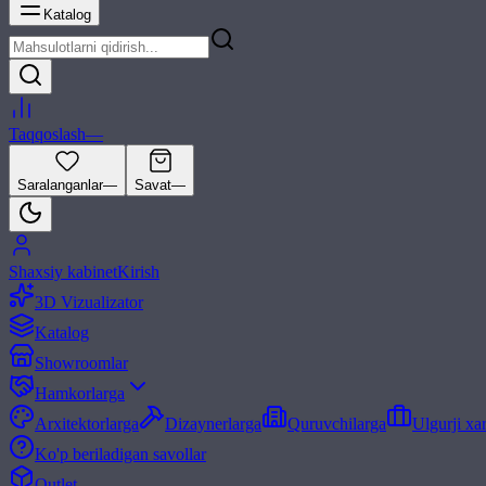
Katalog
Taqqoslash
—
Saralanganlar
—
Savat
—
Shaxsiy kabinet
Kirish
3D Vizualizator
Katalog
Showroomlar
Hamkorlarga
Arxitektorlarga
Dizaynerlarga
Quruvchilarga
Ulgurji xa
Ko'p beriladigan savollar
Outlet