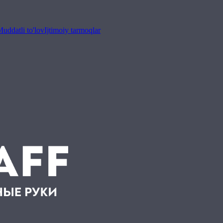
uddatli to'lov
Ijtimoiy tarmoqlar