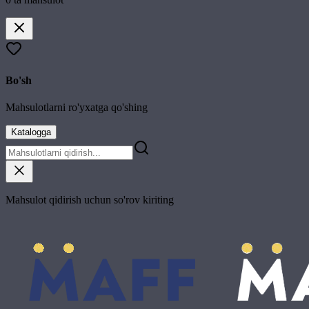
Bo'sh
Mahsulotlarni ro'yxatga qo'shing
Katalogga
Mahsulot qidirish uchun so'rov kiriting