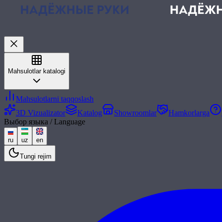
Mahsulotlar katalogi
Mahsulotlarni taqqoslash
3D Vizualizator
Katalog
Showroomlar
Hamkorlarga
Выбор языка / Language
ru
uz
en
Tungi rejim