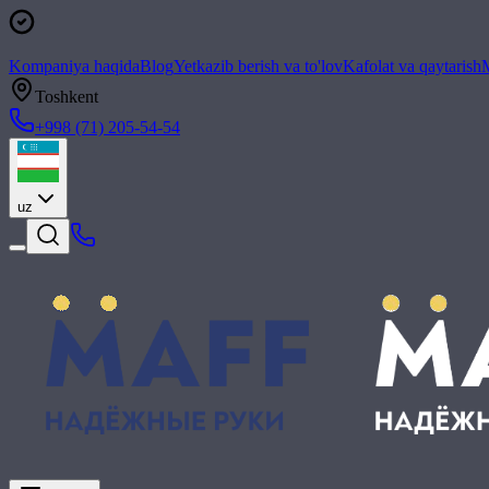
Kompaniya haqida
Blog
Yetkazib berish va to'lov
Kafolat va qaytarish
M
Toshkent
+998 (71) 205-54-54
uz