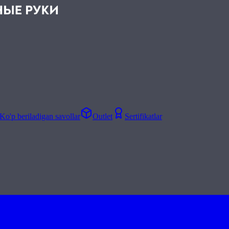
Ko'p beriladigan savollar
Outlet
Sertifikatlar