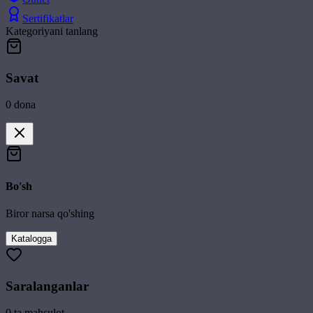
Sertifikatlar
Kategoriyani tanlang
Savat
0
dona
Bo'sh
Biror narsa qo'shing
Katalogga
Saralanganlar
0
ta mahsulot